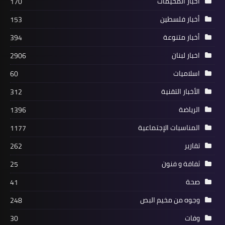
أخبار المخيمات
170
أخبار فلسطين
153
أخبار متنوعة
394
مقالات
اخبار لبنان
2906
الدكتور عوض الكتابة للآخر هي الاهم في
اسلاميات
60
ورشة عمل التعبير من خلال السينما
الأخبار التقنية
312
الرياضة
1396
المناسبات الإجتماعية
1177
تقارير
262
ثفافة و فنون
25
صحة
41
وجوه من مخيم البص
248
أخبار المخيمات
وفات
30