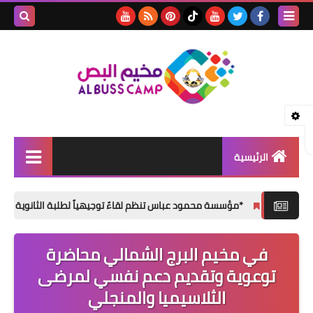
بحث هذه
المدونة
الإلكتروني
الرئيسية
الأخبار
سسة محمود عباس تنظم لقاءً توجيهياً لطلبة الثانوية العامة في مخيم البص*
مقالات
في مخيم البرج الشمالي محاضرة
تقارير
توعوية وتقديم دعم نفسي لمرضى
ثفافة و فنون
الثلاسيميا والمنجلي
المناسبات الإجتماعية