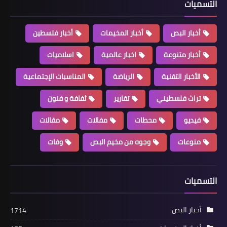
التسميات
أخبار البص
أخبار المخيمات
أخبار فلسطين
أخبار متنوعة
اخبار عالمية
اسلاميات
الأخبار التقنية
الرياضة
المناسبات الإجتماعية
تراث فلسطيني
تقارير
ثفافة و فنون
أخبار البص
فيديو
محطات
مفالات
مقالات
ناشط ومنتدى الاعلاميين ينظمان ورشة
منوعات
وجوه من مخيم البص
وفات
عمل "التعبير من خلال السينما "
التسميات
أخبار البص
1714