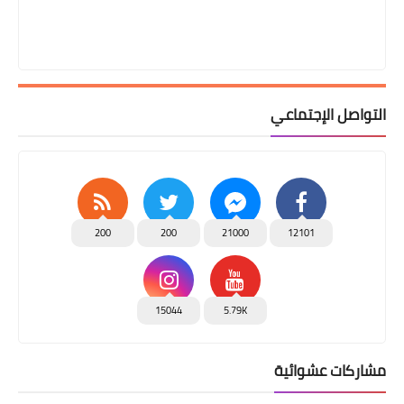
التواصل الإجتماعي
200
200
21000
12101
15044
5.79K
مشاركات عشوائية