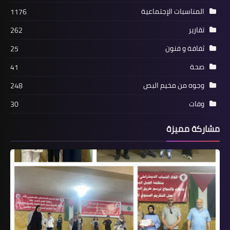
المناسبات الإجتماعية
1176
تقارير
262
مقالات
ثفافة و فنون
25
*أي شكل من أشكال الترويج لدولة
صحة
41
الاحتلال (تطبيع) يعاقب عليه القانون
اللبناني*
وجوه من مخيم البص
248
وفات
30
مشاركة مميزة
أخبار فلسطين
سعادة سفير ألمانيا ووفد مرافق يجول