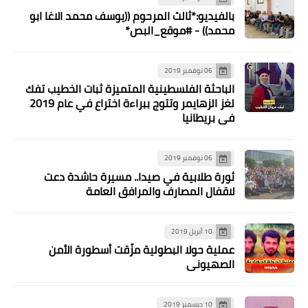
بالفيديو:*ثالث المرحوم ((يوسف محمد الاغا ابو
محمد)) - #موقع_البص*
06 نوفمبر 2019
الباحثة الفلسطينية المتميزة ثبات الخطيب تفك
لغز الزهايمر وتتوج ببراءة اختراع في عام 2019
في بريطانيا
06 نوفمبر 2019
ثورة طلابية في صيدا.. مسيرة حاشدة دعت
لاقفال المصارف والمرافق العامة
10 أبريل 2019
عملية حولا البطولية مزّقت أسطورة الأمن
الصهيوني
10 ديسمبر 2019