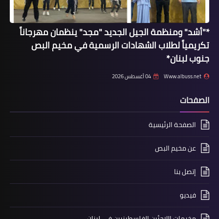
في مخيم برج البراجنة ويزور مستشفى
حيفا
*"أشد" ومنظمة الجيل الجديد "مجد" ينظمان مهرجاناً
تكريمياً لطلاب الشهادات الرسمية في مخيم البص
جنوب لبنان*
Www.albuss.net
04 أغسطس 2026
الصفحات
أخبار البص
الصفحة الرئيسية
نادي الياسر المعشوق اقام إحتفالا تأبينياً
ومباراة تكريمية على ملعب المعشوق
عن مخيم البص
لمناسبة الذكرى ال 17لرحيل الرمز ابو
إتصل بنا
عمار
فيديو
مخيمات اللاجئين الفلسطينيين في لبنان