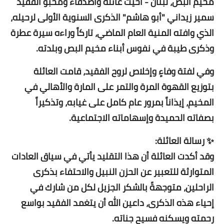
مخيم البص، لبنان - أحيت عائلة وأصدقاء ومحبو الفقيد
سمير زيداني "أبو هاشم" الذكرى السنوية الأولى لرحيله،
الذي وافته المنية العام الماضي، تاركاً وراءه سيرة عطرة
وذكرى طيبة في نفوس أبناء مخيم البص وبلدته.
وفي لفتة وفاءٍ وإخلاص لروح الفقيد، قامت العائلة
بتوزيع القهوة المرة والتمر على المارة والأهالي في
المخيم، إيذاناً بمرور عام كامل على غيابه، وتذكيراً
بصفاته الحميدة وإسهاماته الاجتماعية.
✨ رسالة العائلة:
وقد أكدت العائلة أن هذا التقليد يأتي في سياق العادات
المتوارثة للتعبير عن الحزن النبيل والاحتفاء بذكرى
الراحلين، متوجهةً بالشكر الجزيل لكل من شارك في
إحياء هذه الذكرى، داعين الله أن يتغمد الفقيد بواسع
رحمته ويسكنه فسيح جناته.