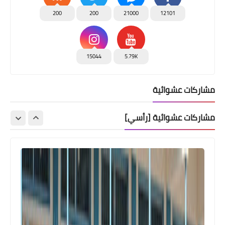
200
200
21000
12101
15044
5.79K
مشاركات عشوائية
مشاركات عشوائية [رأسي]