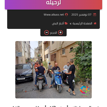
لرحيله
لك سيدتي
07 نوفمبر 2025
Www.albuss.net
الصفحة الرئيسية
أخبار ‏البص
الحجم