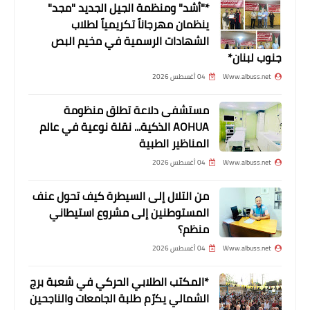
*"أشد" ومنظمة الجيل الجديد "مجد"
ينظمان مهرجاناً تكريمياً لطلاب
الشهادات الرسمية في مخيم البص
جنوب لبنان*
Www.albuss.net
04 أغسطس 2026
مستشفى دلاعة تطلق منظومة
AOHUA الذكية... نقلة نوعية في عالم
المناظير الطبية
Www.albuss.net
04 أغسطس 2026
من التلال إلى السيطرة كيف تحول عنف
المستوطنين إلى مشروع استيطاني
منظم؟
Www.albuss.net
04 أغسطس 2026
*المكتب الطلابي الحركي في شعبة برج
الشمالي يكرّم طلبة الجامعات والناجحين