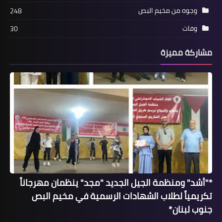
وجوه من مخيم البص
248
أخبار متنوعة
وفات
30
وقفة تضامنية في يوم التمريض العالمي
مشاركة مميزة
بدعوة من فوج الإنقاذ الشعبي التجمع
الديمقراطي للمهنيين الفلسطينيين
(مدى)
*"أشد" ومنظمة الجيل الجديد "مجد" ينظمان مهرجاناً
تكريمياً لطلاب الشهادات الرسمية في مخيم البص
تقارير
جنوب لبنان*
في اليوم العالمي للتمريض: الممرض