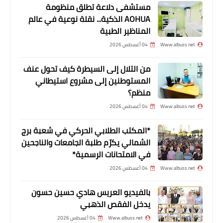
مستشفى دلاعة تطلق منظومة
AOHUA الذكية... نقلة نوعية في عالم
المناظير الطبية
Www.albuss.net
04 أغسطس 2026
من التلال إلى السيطرة كيف تحول عنف
أخبار البص
المستوطنين إلى مشروع استيطاني
*الديمقراطية في صور تستقبل وفدا
منظم؟
قياديا من جبهة النضال الشعبي
Www.albuss.net
04 أغسطس 2026
الفلسطني*
*المكتب الطلابي الحركي في شعبة برج
الشمالي يكرّم طلبة الجامعات والناجحين
في الامتحانات الرسمية*
Www.albuss.net
04 أغسطس 2026
بالفيديو العريس هادي حسين حسون
يدخل الفقص الذهبي
Www.albuss.net
04 أغسطس 2026