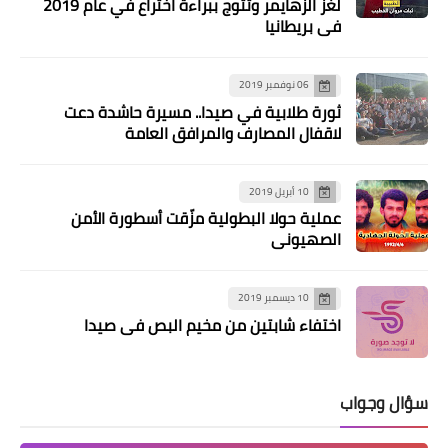
لغز الزهايمر وتتوج ببراءة اختراع في عام 2019
في بريطانيا
06 نوفمبر 2019
ثورة طلابية في صيدا.. مسيرة حاشدة دعت
أخبار المخيمات
لاقفال المصارف والمرافق العامة
*اللواء عبدالله يستقبل وفدا من الحزب
السوري القومي الاجتماعي*
10 أبريل 2019
عملية حولا البطولية مزّقت أسطورة الأمن
الصهيوني
10 ديسمبر 2019
اختفاء شابتين من مخيم البص في صيدا
سؤال وجواب
أخبار المخيمات