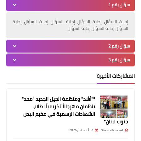
سؤال رقم 1
*اللواء عبدالله يستقبل إتحاد الجمعيات
في صور ومنطقتها*
إجابة السؤال إجابة السؤال إجابة السؤال إجابة السؤال إجابة
السؤال إجابة السؤال إجابة السؤال
سؤال رقم 2
سؤال رقم 3
المشاركات الأخيرة
أخبار البص
*الديمقراطية في صور تستقبل وفدا
*"أشد" ومنظمة الجيل الجديد "مجد"
ينظمان مهرجاناً تكريمياً لطلاب
قياديا من حز~ب الله في الجنوب المنطقة
الشهادات الرسمية في مخيم البص
الاولى*
جنوب لبنان*
Www.albuss.net
04 أغسطس 2026