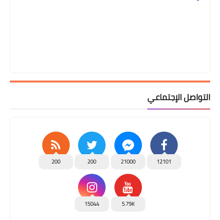
التواصل الإجتماعي
200
200
21000
12101
15044
5.79K