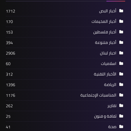
أخبار البص
1712
أخبار المخيمات
170
أخبار فلسطين
153
أخبار متنوعة
394
اخبار لبنان
2906
اسلاميات
60
وفات
الأخبار التقنية
312
الاخ مصطفى ابراهيم عبد العال ابو غسان
الرياضة
1396
في ذمة الله
المناسبات الإجتماعية
1176
تقارير
262
ثفافة و فنون
25
صحة
41