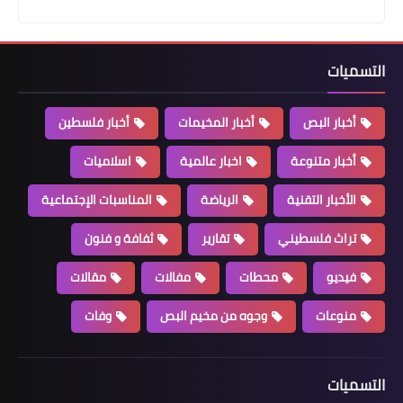
مقالات
التسميات
الش*هيد غالب الحاج "الحركي الأصيل"
بقلم المهندس صدر داود
أخبار البص
أخبار المخيمات
أخبار فلسطين
أخبار متنوعة
اخبار عالمية
اسلاميات
الأخبار التقنية
الرياضة
المناسبات الإجتماعية
تراث فلسطيني
تقارير
ثفافة و فنون
فيديو
محطات
مفالات
مقالات
منوعات
وجوه من مخيم البص
وفات
أخبار البص
تقبل التعازي بالمرحوم بإذن الله مصطفى
التسميات
إبراهيم عبد العال أبو غسان قبل الدفن