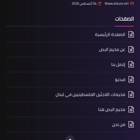
الفلسطيني قاوم وقدم نموذجاً في العمل
Www.albuss.net
04 أغسطس 2026
الإنساني رغم وحشية الاحتلال
الصفحات
الصفحة الرئيسية
عن مخيم البص
إتصل بنا
فيديو
أخبار متنوعة
مخيمات اللاجئين الفلسطينيين في لبنان
وحدة التدخل الصحي تكرم مؤسسة عامل
مخيم البص هنا
في بلدة البازورية
من نحن