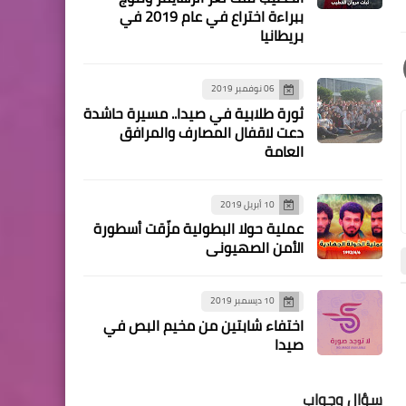
أخبار البص
ببراءة اختراع في عام 2019 في
بريطانيا
*شبريحا تودع الفقيد الغالي
المرحوم جمال حمد عون (ابو
خليل) بمأتم حاشد*
06 نوفمبر 2019
ثورة طلابية في صيدا.. مسيرة حاشدة
دعت لاقفال المصارف والمرافق
العامة
ثفافة و فنون
*"ثابت" تُحمّل "الأونروا"
10 أبريل 2019
مسؤولية تراجع مستوى النجاح
عملية حولا البطولية مزّقت أسطورة
للطلبة الفلسطينيين في
الأمن الصهيوني
الشهادة الرسمية*
10 ديسمبر 2019
اختفاء شابتين من مخيم البص في
أخبار البص
أخبار البص
صيدا
سؤال وجواب
محطات