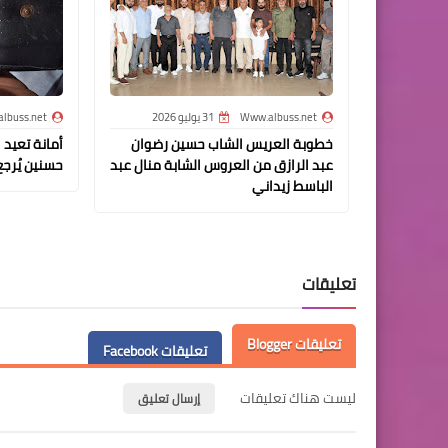
Www.albuss.net
31 يوليو 2026
lbuss.net
خطوبة العريس الشاب حسين رضوان
أمانة تعيد 
عبد الرازق من العروس الشابة منال عبد
حسنين يُرج
الباسط زيداني
تعليقات
تعليقات Blogger
تعليقات Facebook
ليست هناك تعليقات
إرسال تعليق