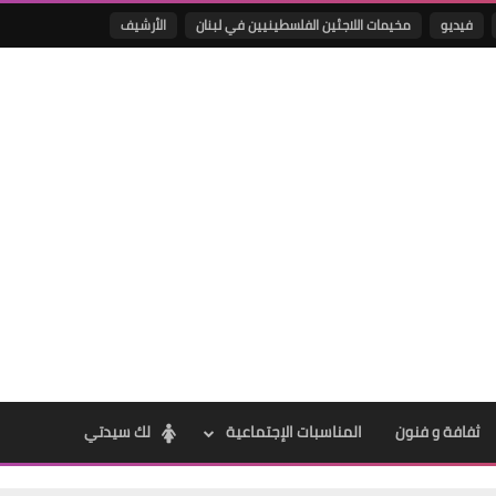
فيديو
مخيمات اللاجئين الفلسطينيين في لبنان
الأرشيف
Www.albuss.net
14 يوليو 2022
Www.albuss.net
14 يوليو 2022
ثفافة و فنون
المناسبات الإجتماعية
لك سيدتي