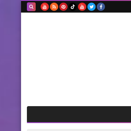
مخالفة،، والعتمة تُغرق
المدينة!!*
بحث هذه
المدونة
الإلكترونية
أخبار البص
اللواء سلطان ابو العينين يعزي
آل قاسم في مخيم البص
أخبار البص
*وفد من حز*ب الله يبارك
لجبهة النضال في ذكرى