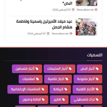
البص*
Www.albuss.net
07 أغسطس 2026
عيد ميلاد الأميرتين ياسمينا وفاطمة
هشام الجمل
أخبار البص
Www.albuss.net
07 أغسطس 2026
أهالي المخيمات لـ"القدس للأنباء":
التراخي مع مطلقي الحسابات المزورة
سيؤدي لعواقب وخيمة
التسميات
أخبار البص
أخبار المخيمات
أخبار فلسطين
أخبار متنوعة
اخبار عالمية
اسلاميات
الأخبار التقنية
الرياضة
المناسبات الإجتماعية
تراث فلسطيني
تقارير
ثفافة و فنون
أخبار البص