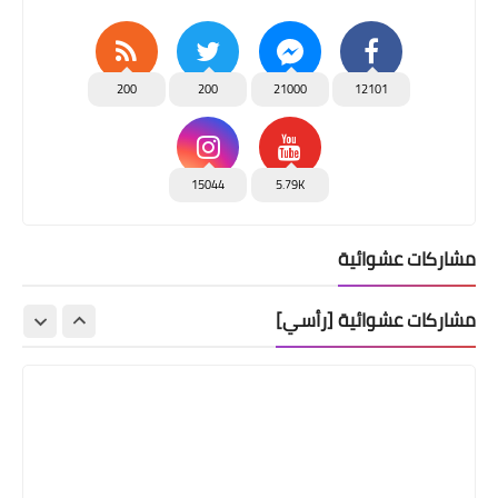
200
200
21000
12101
15044
5.79K
مشاركات عشوائية
مشاركات عشوائية [رأسي]