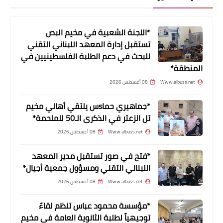
مخيم البص يغرق بالنفايات
*اللجنة الشعبية في مخيم البص
تستقبل إدارة المعهد اللبناني التقني
للبحث في دعم الطلبة الفلسطينيين في
المنطقة*
Www.albuss.net
08 أغسطس 2026
*جماهيري حماsس يلتقي أهالي مخيم
تل الزعتر في الذكرى الـ50 للملحمة*
أخبار متنوعة
Www.albuss.net
08 أغسطس 2026
أهالي المخيمات لـ"القدس للأنباء":
التراخي مع مطلقي الحسابات المزورة
*فتح في صور تستقبل مدير المعهد
اللبناني التقني ومسؤول جمعية أجيال*
سيؤدي لعواقب وخيمة
Www.albuss.net
08 أغسطس 2026
*مؤسسة محمود عباس تنظم لقاءً
توجيهياً لطلبة الثانوية العامة في مخيم