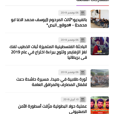
06 نوفمبر 2019
بالفيديو:*ثالث المرحوم ((يوسف محمد الاغا ابو
محمد)) - #موقع_البص*
06 نوفمبر 2019
الباحثة الفلسطينية المتميزة ثبات الخطيب تفك
لغز الزهايمر وتتوج ببراءة اختراع في عام 2019
أخبار متنوعة
في بريطانيا
يعلن مركز خدمات الاونروا- صور عن توفر
فرص العمل التالية:
06 نوفمبر 2019
ثورة طلابية في صيدا.. مسيرة حاشدة دعت
لاقفال المصارف والمرافق العامة
10 أبريل 2019
عملية حولا البطولية مزّقت أسطورة الأمن
الصهيوني