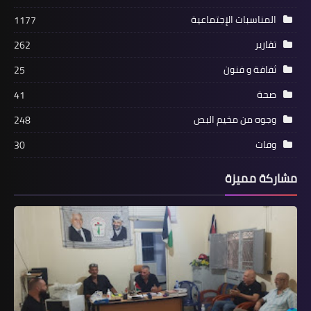
المناسبات الإجتماعية
1177
تقارير
262
ثفافة و فنون
25
صحة
41
وجوه من مخيم البص
248
وفات
30
أخبار متنوعة
مشاركة مميزة
🍇فوائد الزبيب 🍇