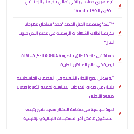
*جماهيري حماsس يلتقي أهالي مخيم تل الزعتر في
الذكرى الـ50 للملحمة*
*"أشد" ومنظمة الجيل الجديد "مجد" ينظمان مهرجاناً
تكريمياً لطلاب الشهادات الرسمية في مخيم البص جنوب
لبنان*
مستشفى دلاعة تطلق منظومة AOHUA الذكية... نقلة
نوعية في عالم المناظير الطبية
أبو هولي يضع اللجان الشعبية في المخيمات الفلسطينية
بلبنان في صورة التحركات السياسية لحماية الأونروا وتعزيز
صمود اللاجئين
ندوة سياسية في مضافة المختار سعيد دقور بتجمع
المعشوق تناقش آخر المستجدات اللبنانية والإقليمية