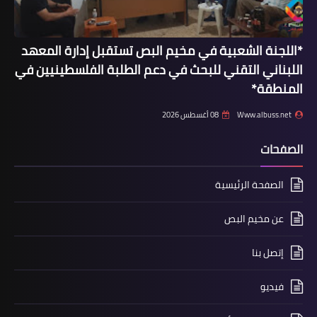
*اللجنة الشعبية في مخيم البص تستقبل إدارة المعهد
أخبار فلسطين
اللبناني التقني للبحث في دعم الطلبة الفلسطينيين في
وفد فلسطيني أوروبي من "مخيم اللغة
المنطقة*
الإنكليزية" يجول على مخيم برج البراجنة
Www.albuss.net
08 أغسطس 2026
الصفحات
الصفحة الرئيسية
عن مخيم البص
إتصل بنا
أخبار المخيمات
فيديو
فلسطينيات يختتمن أعمال مؤتمر "نحو
بناء حركة نسائية ديمقراطية فلسطينية"