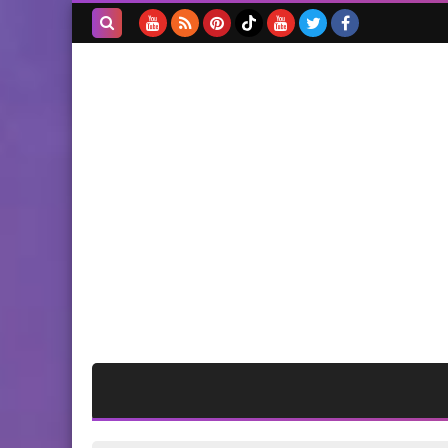
مقالات
أجمل نساء الكون وسيدة الأرض‎
بحث هذه
المدونة
الإلكترونية
أخبار فلسطين
حماس لتشكيل فريق تقص
لمعرفة حقيقة الفساد داخل
إدارة الأونروا
أخبار البص
اول الغيث وفات امرأة واحتراق