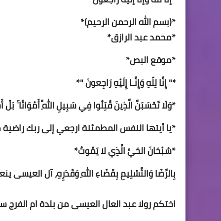
*(بسم الله الرحمن الرحيم)*
*محمد عبد الرازق*
*موقع البص*
*" إِنَّا لِلّهِ وَإِنَّـا إِلَيْهِ رَاجِعونَ "*
*وَلَا تَحْسَبَنَّ الَّذِينَ قُتِلُوا فِي سَبِيلِ اللَّهِ أَمْوَاتًا ۚ بَل
*‏‎يا أيتها النفس المطمئنة ارجعي إلى ربك راضية مرضية فأدخلي في عبادي وادخلي جنتي.*
*سُبْحَانَ الحَيِّ الَّذِي لا يَمُوتُ*
بِالرِّضَا وَالتَّسْلِيمِ بِقَضَاءِ اللهِ وَقَدَرِهِ، آل العيسى ي
اختكم رولا عبد العال العيسى من بلدة ام الفرج