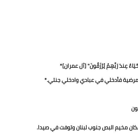
Www.albuss.net
13 يناير 2016
ْ أَحْيَاءٌ عِندَ رَبِّهِمْ يُرْزَقُونَ" [آل عمران]*
Www.albuss.net
13 يناير 2016
نعون
 سكان مخيم البص جنوب لبنان وتوفت في صيدا.