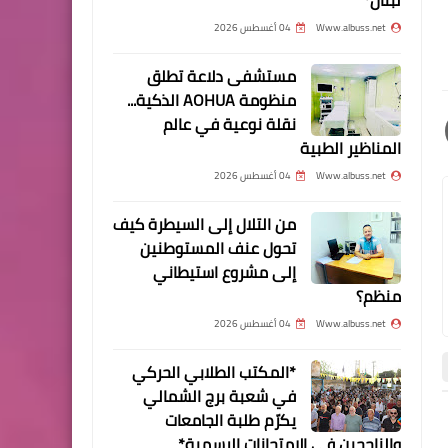
عايش الأسطل
Www.albuss.net
04 أغسطس 2026
مستشفى دلاعة تطلق
منظومة AOHUA الذكية...
نقلة نوعية في عالم
مقالات
المناظير الطبية
ثورة غضب تسود المخيمات
Www.albuss.net
04 أغسطس 2026
الفلسطينية في لبنان ضد
سياسة الأونروا
من التلال إلى السيطرة كيف
تحول عنف المستوطنين
إلى مشروع استيطاني
منظم؟
Www.albuss.net
04 أغسطس 2026
مقالات
*المكتب الطلابي الحركي
نكبة جديدة على الطريق..
في شعبة برج الشمالي
بتخطيطٍ صهيوني وتنفيذ دولي
يكرّم طلبة الجامعات
بقلم: إسراء الصفدي
والناجحين في الامتحانات الرسمية*
أخبار ‏البص
أخبار ‏البص