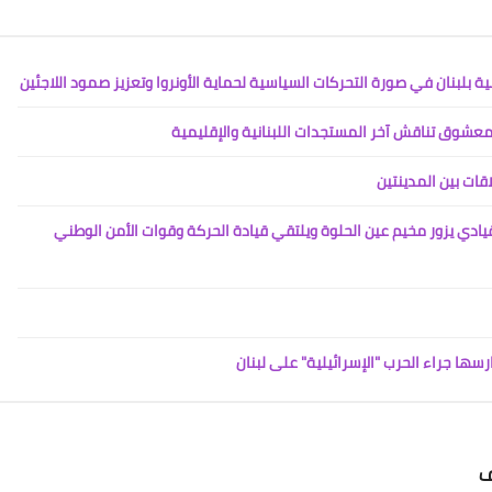
Www.albuss.net
13 يناير 2016
 بلبنان في صورة التحركات السياسية لحماية الأونروا وتعزيز صمود اللاجئين
عشوق تناقش آخر المستجدات اللبنانية والإقليمية
قات بين المدينتين
ادي يزور مخيم عين الحلوة ويلتقي قيادة الحركة وقوات الأمن الوطني
Www.albuss.net
13 يناير 2016
رسها جراء الحرب "الإسرائيلية" على لبنان
Www.albuss.net
ف
13 يناير 2016