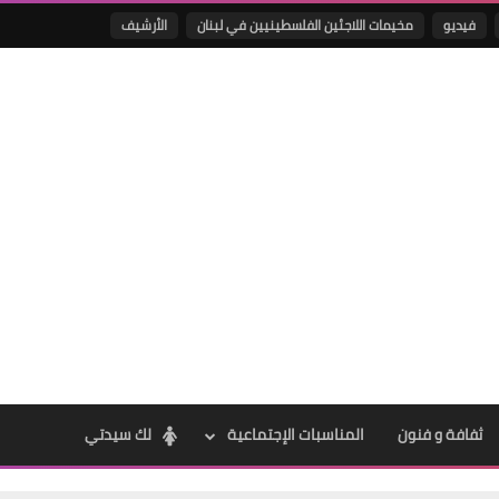
فيديو
مخيمات اللاجئين الفلسطينيين في لبنان
الأرشيف
Www.albuss.net
12 يناير 2016
Www.albuss.net
12 يناير 2016
ثفافة و فنون
المناسبات الإجتماعية
لك سيدتي