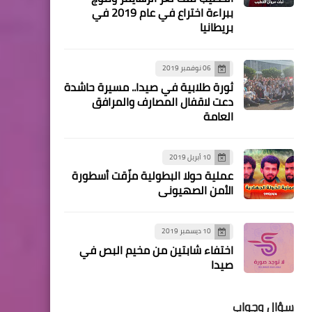
تصاعد الاحتجاجات بعد وفاة
ببراءة اختراع في عام 2019 في
بريطانيا
امرأة وإحراق شاب نفسه تباين
فلسطيني حيال إغلاق مكاتب
«الأونروا»
06 نوفمبر 2019
ثورة طلابية في صيدا.. مسيرة حاشدة
دعت لاقفال المصارف والمرافق
العامة
10 أبريل 2019
أخبار المخيمات
عملية حولا البطولية مزّقت أسطورة
عزام الاحمد يلتقي سعد على
الأمن الصهيوني
راس وفد فتحاوي
10 ديسمبر 2019
اختفاء شابتين من مخيم البص في
صيدا
أخبار متنوعة
اليونيفيل الإيطالية تدشن
سؤال وجواب