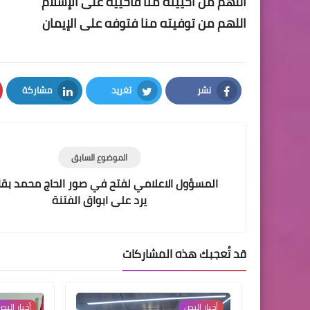
اللهم من أحييته منا فأحييه على الإسلام
اللهم من توفيته منا فتوفه على الإيمان
نشر
تغريد
مشاركة
LinkedIn
Twitter
Facebook
الموضوع السابق
المسؤول الاعلامي لفتح في صور الحاج محمد بق
يرد على ابواق الفتنة
قد تُعجبك هذه المشاركات
أخبار ‏البص
أخبار ‏الب