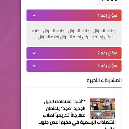
مشروع بناء خيمة من الزجاج
والحديد في دار الإفتاء
سؤال رقم 1
الجعفري في صور.
إجابة السؤال إجابة السؤال إجابة السؤال إجابة
السؤال إجابة السؤال إجابة السؤال إجابة السؤال
سؤال رقم 2
أخبار المخيمات
سؤال رقم 3
بيان صادر حركة فتح إقليم لبنان
حول تقلصات الاونروا
المشاركات الأخيرة
*"أشد" ومنظمة الجيل
الجديد "مجد" ينظمان
مقالات
مهرجاناً تكريمياً لطلاب
السُلطة - حماس، عقدة واحدة
الشهادات الرسمية في مخيم البص جنوب
من الخوْف ! د. عادل محمد
لبنان*