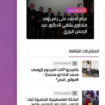
أخبار المخيمات
عزام الاحمد على راس وفد
فتحاوي يلتقي الدكتور عبد
الرحمن البزري
المشاركات الشائعة
أخبار المخيمات
06 نوفمبر 2019
موقع مخيم البرج الشمالي
بالفيديو:*ثالث المرحوم ((يوسف
ينهي الانتخابات وتنطلق
محمد الاغا ابو محمد)) -
الهيئة الادارية الجديدة
#موقع_البص*
06 نوفمبر 2019
الباحثة الفلسطينية المتميزة ثبات
مقالات
الخطيب تفك لغز الزهايمر وتتوج