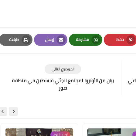
Www.albuss.net
13 يناير 2016
حفظ
مشاركة
إرسال
طباعة
Print
Email
Whatsapp
Pinterest
الموضوع التالي
اعي
بيان من الأونروا لمجتمع لاجئي فلسطين في منطقة
صور
Www.albuss.net
12 يناير 2016
ص
أخبار ‏البص