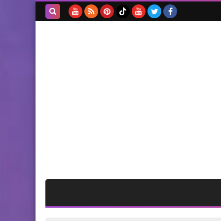
تستقبل منسّقة "جينيفا كول"
في لبنان
بحث هذه
المدونة
الإلكترونية
أخبار متنوعة
هل يُمدد الإقفال إلى 15
شباط؟
أخبار البص
تسجيل 212 إصابة جديدة
بفيروس كورونا في قضاء صور..