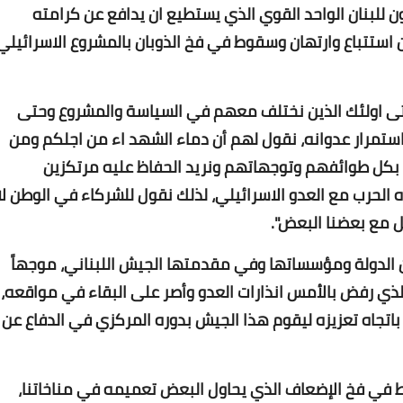
Www.albuss.net
للبنان الواحد القوي الذي يستطيع ان يدافع عن كرامته
05 فبراير 2021
استتباع وارتهان وسقوط في فخ الذوبان بالمشروع الاسرائيلي
تى اولئك الذين نختلف معهم في السياسة والمشروع وحتى
استمرار عدوانه، نقول لهم أن دماء الشهد اء من اجلكم ومن
ائه بكل طوائفهم وتوجهاتهم ونريد الحفاظ عليه مرتكزين
Www.albuss.net
 الحرب مع العدو الاسرائيلي، لذلك نقول للشركاء في الوطن لا
04 فبراير 2021
 مع بعضنا البعض".
عن الدولة ومؤسساتها وفي مقدمتها الجيش اللبناني، موجهاً
ذي رفض بالأمس انذارات العدو وأصر على البقاء في مواقعه،
 باتجاه تعزيزه ليقوم هذا الجيش بدوره المركزي في الدفاع عن
Www.albuss.net
قط في فخ الإضعاف الذي يحاول البعض تعميمه في مناخاتنا،
04 فبراير 2021