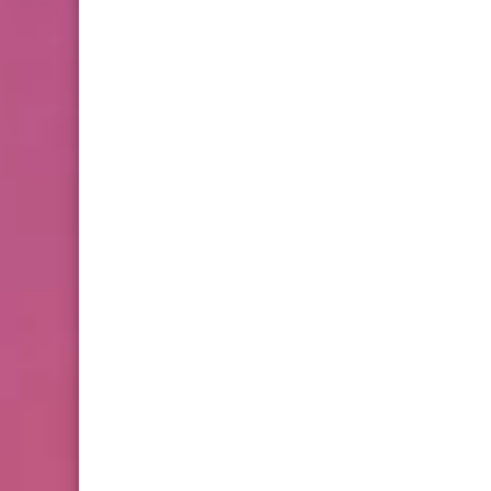
أخبار ‏المخيمات
🚨 ‎"كورونا" يتفشى في عين
الحلوة والقوة المشتركة تحذر
من الاسوأ
مقالات
المصداقية و الثقة أساس
النجاح