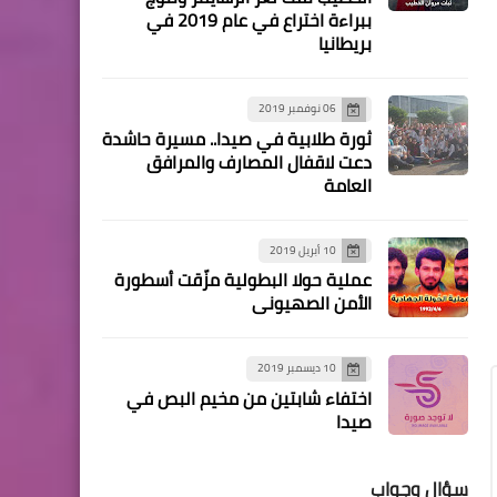
فرح (15 سنة) مفقودة... قوى
ببراءة اختراع في عام 2019 في
بريطانيا
الامن تعمم صورتها وتفاصيل
وتسألكم: هل لديكم معلومات
عنها؟!
06 نوفمبر 2019
ثورة طلابية في صيدا.. مسيرة حاشدة
دعت لاقفال المصارف والمرافق
العامة
10 أبريل 2019
الأخبار التقنية
عملية حولا البطولية مزّقت أسطورة
تعرف على تاريخ إطلاق "هواوي
الأمن الصهيوني
مات إكس2" القابل للطي
10 ديسمبر 2019
اختفاء شابتين من مخيم البص في
صيدا
سؤال وجواب
منوعات