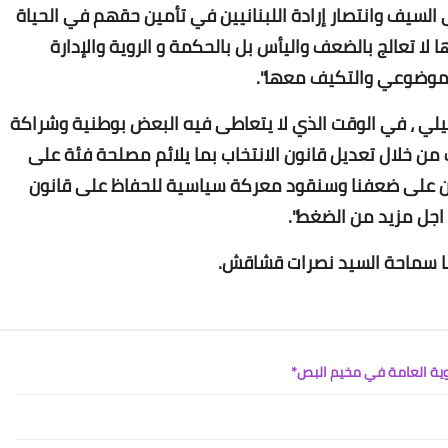
ى السيف وانتصار إرادة اللبنانيين في تأمين حقهم في الحياة
ا لا تعالج بالضعف واليأس بل بالحكمة و الروية والإدارة
ل موضوعي والتكيف معها".
رائيلي ، في الوقت الذي لا يتعاطى فيه البعض بوطنية وشراكة
ن خلال تعديل قانون الانتخاب بما يلائم مصلحة فئة على
Www.albuss.net
راهن على ضعفنا وسنقود معركة سياسية للحفاظ على قانون
04 فبراير 2021
اجل مزيد من الضغط".
ها سماحة السيد نصرات قشاقش.
وية العامة في مخيم البص*
Www.albuss.net
04 فبراير 2021