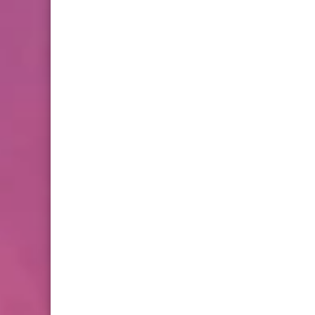
المنافسة
أخبار المخيمات
وباء كورونا في مخيم برج
البراجنة إلى مزيد من التفشي
صحة
فوائد البطاطا الحلوة لمرضى
السكري