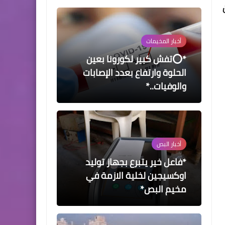
أخبار ‏المخيمات
*⭕تفش كبير لكورونا بعين
الحلوة وارتفاع بعدد الإصابات
والوفيات..*
أخبار ‏البص
*فاعل خير يتبرع بجهاز توليد
اوكسيجين لخلية الازمة في
مخيم البص*