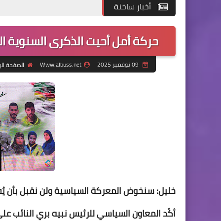
أخبار ساخنة
حركة أمل أحيت الذكرى السنوية الأ
09 نوفمبر 2025
Www.albuss.net
الصفحة ال
خليل: سنخوض المعركة السياسية ولن نقبل بأن يُفر
أكّد المعاون السياسي للرئيس نبيه بري النائب ع