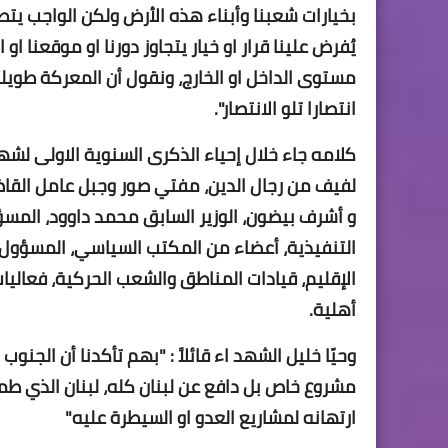
بخيارات شعبنا وأبناء هذه الأرض ولكن الواجب يت
يُفرض علينا قرار او خيار يتجاوز دورنا او موقعنا ا
مستوى الداخل او الخارج، ونقول أن المعركة طوي
انتصارا تلو الانتصار".
كلامه جاء خلال إحياء الذكرى السنوية الاولى لشه
لفيف من رجال الدين، مفتي صور وجبل عامل القاض
و أشرف بيضون، الوزير السابق محمد داوود، المس
التنفيذية، أعضاء من المكتب السياسي، المسؤول
الإقليم، قيادات المناطق والشعب الحركية، فعاليا
أهلية.
وحيّا خليل الشهد اء قائلاً : "بهم تأكدنا أن الجنوب
مشروع خاص بل دافع عن لبنان كله، لبنان الذي طم
ارتهانه لمشاريع العدو او السيطرة عليه"