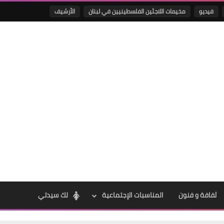
فيديو
مخيمات اللاجئين الفلسطينيين في لبنان
الأرشيف
Www.albuss.net
04 فبراير 2021
Www.albuss.net
04 فبراير 2021
ثفافة و فنون
المناسبات الإجتماعية
لك سيدتي