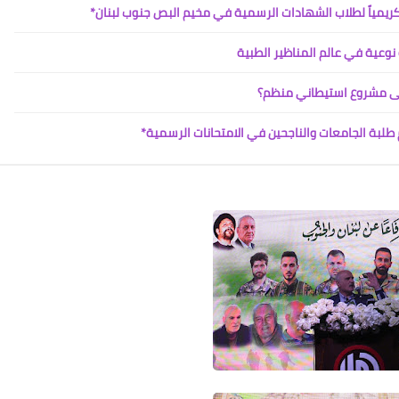
كريمياً لطلاب الشهادات الرسمية في مخيم البص جنوب لبنان*
لى مشروع استيطاني منظم؟
Www.albuss.net
طلبة الجامعات والناجحين في الامتحانات الرسمية*
04 فبراير 2021
Www.albuss.net
04 فبراير 2021