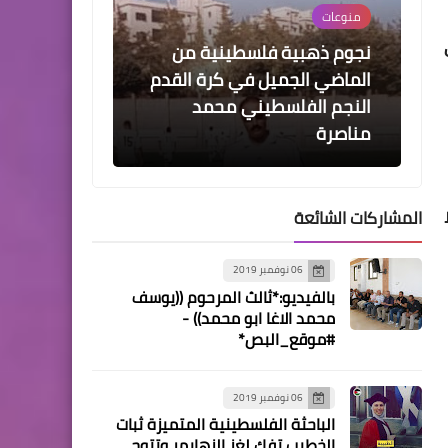
منوعات
نجوم ذهبية فلسطينية من
الماضي الجميل في كرة القدم
النجم الفلسطيني محمد
مناصرة ‏
المشاركات الشائعة
مقالات
06 نوفمبر 2019
سياسية الإهمال الطبي
بالفيديو:*ثالث المرحوم ((يوسف
المتعمد أداة تعذيب ضد
محمد الاغا ابو محمد)) -
الأسرى الفلسطينيين
#موقع_البص*
06 نوفمبر 2019
الباحثة الفلسطينية المتميزة ثبات
أخبار البص
الخطيب تفك لغز الزهايمر وتتوج