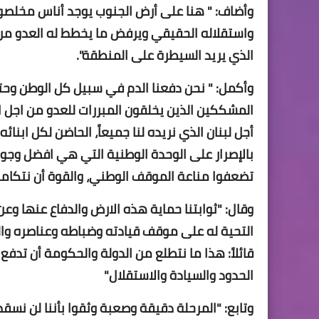
وأضاف: " هنا على أرض الجنوب يوجد أناس مخلصون 
واستقلاله الحقيقي ويرفض ما يخطط له العدو من 
الذي يريد السيطرة على المنطقة".
وأكمل: " نحن دفعنا الدم في سبيل كل الوطن وح
المشككين الذين يخلقون المبررات للعدو من اجل 
أجل لبنان الذي نريده لنا جميعاً، الحاضن لكل ابن
بالإصرار على الوحدة الوطنية التي هي افضل وجوه
تضعفوا مناعة الموقف الوطني، والقوة أن نتكامل
وقال: "ثوابتنا حماية هذه الارض والدفاع عنها و
التحية له على موقف قيادته وضباطه وعناصره وال
قائلاً: هذا ما نتطلع من الدولة والحكومة أن تدفع
الحدود والسيادة والاستقلال"
وتابع: "المرحلة دقيقة وصعبة وثقوا بأننا لن نس