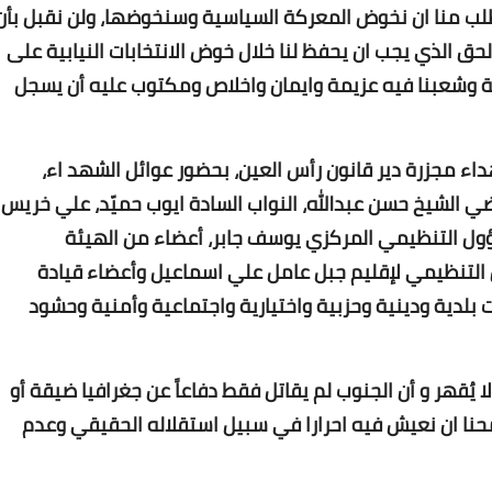
طلب منا ان نخوض المعركة السياسية وسنخوضها، ولن نقبل بأن
و الحق الذي يجب ان يحفظ لنا خلال خوض الانتخابات النيابية على
Www.albuss.net
05 فبراير 2021
لة وشعبنا فيه عزيمة وايمان واخلاص ومكتوب عليه أن يسجل
داء مجزرة دير قانون رأس العين، بحضور عوائل الشهد اء،
ي الشيخ حسن عبدالله، النواب السادة ايوب حميّد، علي خريس
ؤول التنظيمي المركزي يوسف جابر، أعضاء من الهيئة
 التنظيمي لإقليم جبل عامل علي اسماعيل وأعضاء قيادة
Www.albuss.net
05 فبراير 2021
ت بلدية ودينية وحزبية واختيارية واجتماعية وأمنية وحشود
 لا يُقهر و أن الجنوب لم يقاتل فقط دفاعاً عن جغرافيا ضيقة أو
حنا ان نعيش فيه احرارا في سبيل استقلاله الحقيقي وعدم