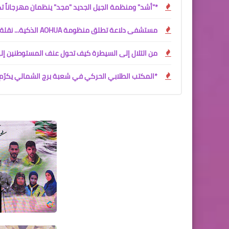
*"أشد" ومنظمة الجيل الجديد "مجد" ينظمان مهرجاناً ت
مستشفى دلاعة تطلق منظومة AOHUA الذكية... نقلة نوعية في عالم المناظير الطبية
من التلال إلى السيطرة كيف تحول عنف المستوطنين إ
*المكتب الطلابي الحركي في شعبة برج الشمالي يكرّم 