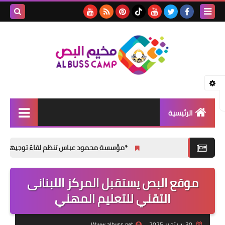
بحث هذه
المدونة
الإلكتروني
الرئيسية
الأخبار
*مؤسسة محمود عباس تنظم لقاءً توجيهياً لطلبة الثانوية
مقالات
موقع البص يستقبل المركز اللبنانى
تقارير
التقني للتعليم المهني
ثفافة و فنون
المناسبات الإجتماعية
30 سبتمبر 2025
Www.albuss.net