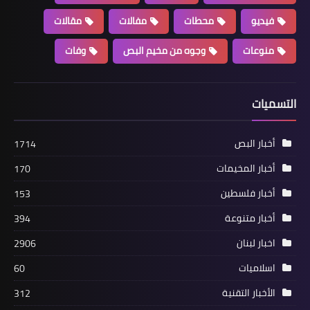
فيديو
محطات
مفالات
مقالات
منوعات
وجوه من مخيم البص
وفات
أخبار متنوعة
التسميات
المكتب الحركي للشباب والرياضة في
صيدا ونادي الشباب الفلسطيني العربي
ينظّمان دورة إعلان استقلال دولة فلسطين
أخبار البص
1714
أخبار المخيمات
170
أخبار فلسطين
153
أخبار متنوعة
394
اخبار لبنان
2906
اسلاميات
60
الأخبار التقنية
312