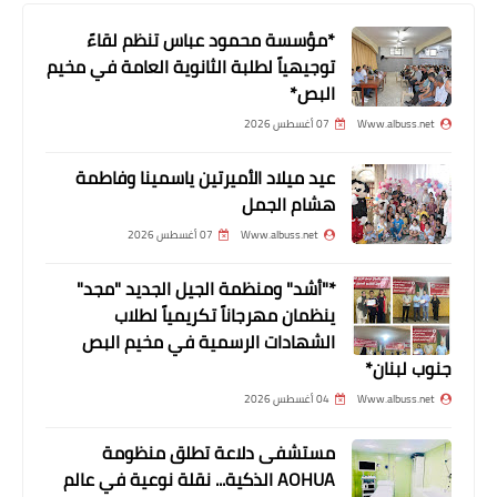
*مؤسسة محمود عباس تنظم لقاءً
توجيهياً لطلبة الثانوية العامة في مخيم
صحة
البص*
*يوم صحي لوحدة الاسعاف والطوارئ في
Www.albuss.net
07 أغسطس 2026
مستشفى الهمشري في مخيم برج
البراجنة*
عيد ميلاد الأميرتين ياسمينا وفاطمة
هشام الجمل
Www.albuss.net
07 أغسطس 2026
*"أشد" ومنظمة الجيل الجديد "مجد"
ينظمان مهرجاناً تكريمياً لطلاب
الشهادات الرسمية في مخيم البص
جنوب لبنان*
Www.albuss.net
04 أغسطس 2026
مستشفى دلاعة تطلق منظومة
AOHUA الذكية... نقلة نوعية في عالم
أخبار متنوعة