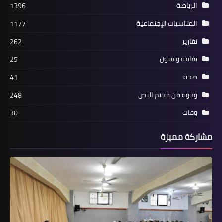
الرياضة
1396
أخبار متنوعة
المناسبات الإجتماعية
1177
*قرار للأمن العام عن وثائق السفر الخاصة
باللاجئين الفلسطينيين في لبنان*
تقارير
262
ثفافة و فنون
25
صحة
41
وجوه من مخيم البص
248
وفات
30
مشاركة مميزة
أخبار البص
تسجيل 45 إصابة جديدة بفيروس كورونا
في قضاء صور