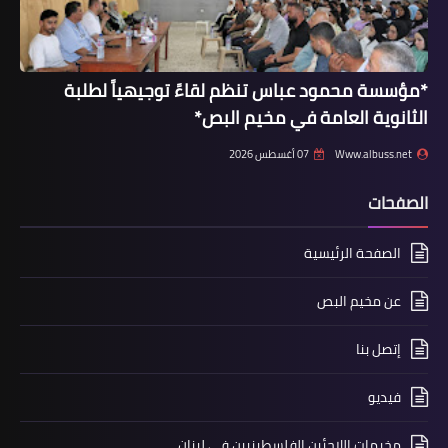
*مؤسسة محمود عباس تنظم لقاءً توجيهياً لطلبة
الثانوية العامة في مخيم البص*
Www.albuss.net
07 أغسطس 2026
الصفحات
أخبار متنوعة
*وزارة الطاقة تصدر تسعيرة المولدات
الصفحة الرئيسية
الخاصة عن شهر تشرين الأول..*
عن مخيم البص
إتصل بنا
فيديو
مخيمات اللاجئين الفلسطينيين في لبنان