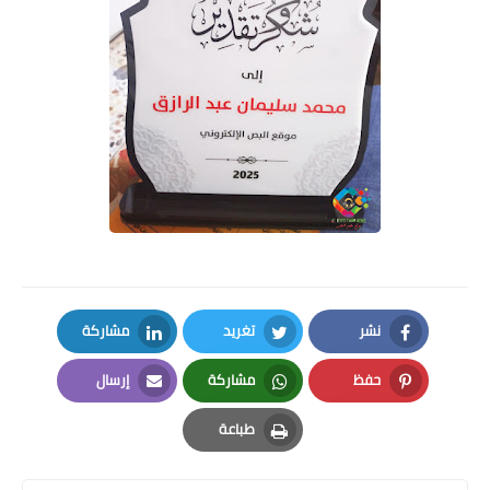
نشر
تغريد
مشاركة
LinkedIn
Twitter
Facebook
حفظ
مشاركة
إرسال
Email
Whatsapp
Pinterest
طباعة
Print