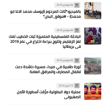
06 نوفمبر 2019
أخبار المخيمات
بالفيديو:*ثالث المرحوم ((يوسف محمد الاغا ابو
"رابطة بيت المقدس" تزور مدرستي
محمد)) - #موقع_البص*
"الأقصى" و"النقب" في "الرشيدية"
06 نوفمبر 2019
الباحثة الفلسطينية المتميزة ثبات الخطيب تفك
لغز الزهايمر وتتوج ببراءة اختراع في عام 2019
في بريطانيا
06 نوفمبر 2019
ثورة طلابية في صيدا.. مسيرة حاشدة دعت
لاقفال المصارف والمرافق العامة
مقالات
10 أبريل 2019
مجزرة كفر قاسم من ابشع جرائم التاريخ
عملية حولا البطولية مزّقت أسطورة الأمن
المعاصر بقلم : سري القدوة
الصهيوني