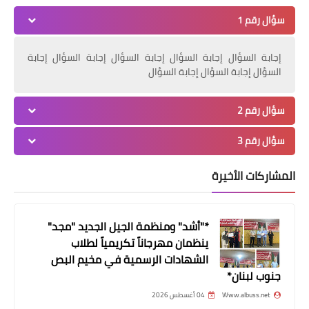
سؤال رقم 1
إجابة السؤال إجابة السؤال إجابة السؤال إجابة السؤال إجابة
السؤال إجابة السؤال إجابة السؤال
أخبار البص
سؤال رقم 2
*مكتب المرأة الحركي في شعبة البص
ينظم حاجز محبة بمناسبة الذكرى 18
سؤال رقم 3
لإست*شهاد ابو عمار *
المشاركات الأخيرة
*"أشد" ومنظمة الجيل الجديد "مجد"
ينظمان مهرجاناً تكريمياً لطلاب
الشهادات الرسمية في مخيم البص
جنوب لبنان*
Www.albuss.net
04 أغسطس 2026