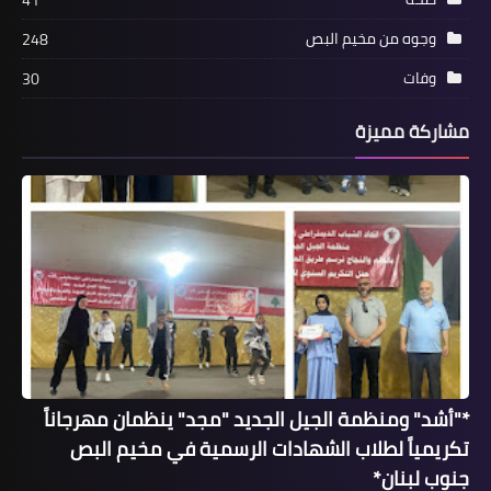
41
أهم مباريات اليوم السبت.. مواعيدها
والقنوات الناقلة لها
وجوه من مخيم البص
248
وفات
30
مشاركة مميزة
أخبار فلسطين
مقتل فلسطيني في عملية سطو مسلح
بأمريكا
*"أشد" ومنظمة الجيل الجديد "مجد" ينظمان مهرجاناً
تكريمياً لطلاب الشهادات الرسمية في مخيم البص
جنوب لبنان*