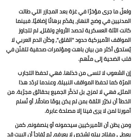
ولعلّ ما جرى مؤخرًا في غزة بعد المجازر التي طالت
المدنيين في وضح النهار، يقدّم برهانًا إضافيًا. فبينما
كانت الآلة العسكرية تحصد الأرواح وتقتل، لم تتجاوز
المواقف الأميركية حدود "القلق"، وكأن الدم العربي لا
يُستحق أكثر من بيان باهت ومؤتمرات صحفية تتفنّن في
قلب الضحية إلى متّهم.
إن الشعوب لا تنسى من خذلها. فهي تحفظ التجارب
المرّة كما تحفظ المواقف النبيلة. وعندما تردّد هذا
المثل، فهي لا تمزح، بل تذكّر الجميع بحقائق مجرّبة. من
الخطأ أن نكرّر الثقة بمن لم يكن يومًا صادقًا، أو نُسلم
أمورنا لمن لا يرى فينا إلا مصلحة عابرة.
ومن يظن أن الأميركيين سيحمونه أو ينصفونه، كمن
يعطي مفتاح بيته لشخص لا يعرفه، ثم يُفاجأ أن البيت قد