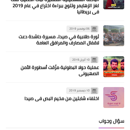
الـــذهـــب واليـــورو
لغز الزهايمر وتتوج ببراءة اختراع في عام 2019
والـــمـــحـــروقـــات*
في بريطانيا
06 نوفمبر 2019
ثورة طلابية في صيدا.. مسيرة حاشدة دعت
لاقفال المصارف والمرافق العامة
10 أبريل 2019
عملية حولا البطولية مزّقت أسطورة الأمن
الصهيوني
أخبار متنوعة
*مسيرة كشفية حاشدة في معركة
10 ديسمبر 2019
لمناسبة الذكرى السنوية
اختفاء شابتين من مخيم البص في صيدا
للإس♡تشها~دي أحمد قصير*
سؤال وجواب