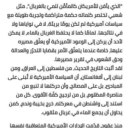
"الذي يأمَن للأمريكان كالمأمَّن للميّ بالغربال"، مثل
شعبي تختصر كلماته حكمة متراكمة وتجربة طويلة مع
سياسات أميركية لم تكن يومًا بريئة، لا في نواياها ولا
في نتائجها. تمامًا كما لا يحتفظ الغربال بالماء، لا يمكن
لأحد أن يركن إلى الوعود الأميركية أو يعلّق مصيره
عليها، خاصة عندما يتعلّق الأمر بقضايا التحرّر والعدالة
وحق الشعوب في تقرير مصيرها.
لقد أثبت التاريخ الحديث، من فلسطين إلى العراق، ومن
لبنان إلى أفغانستان، أن السياسة الأميركية لا تُبنى على
المبادئ، بل على المصالح، وأن حركتها لا تنبع من
مناصرة المظلوم، بل من ترجيح كفّة الأقوى. كل من
استند إلى واشنطن في معركته، خرج بخيبة وندم، كمن
يحاول أن يجمع الماء في غربال مثقوب.
منذ عقود، قدّمت الإدارات الأميركية المتعاقبة نفسها