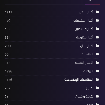
أخبار البص
1712
أخبار المخيمات
170
صحة
أخبار فلسطين
153
أخصائية تغذية: تناول 5 أطعمة لصحة
أخبار متنوعة
المفاصل وتقليل الالتهاب.. أبرزها الثوم
394
اخبار لبنان
2906
اسلاميات
60
الأخبار التقنية
312
الرياضة
1396
المناسبات الإجتماعية
1176
تقارير
262
ثفافة و فنون
25
الرياضة
صحة