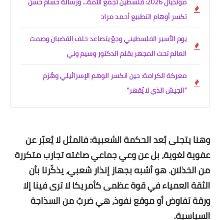
مونديال 2026: فلسطين تجمع الأمة... ورسالة حسام حسن
تكسر أوهام التطبيع أحمد مراد
يوم الأسير الفلسطيني وجعٌ يتصاعد خلف القضبان وصمت
العالم تحت المجهر بقلم الدكتور وسيم وني
معركة الكرامة: حين انكسر الوهم الإسرائيلي وهُزم
“الجيش الذي لا يُقهر”
وهنا يتجلى بُعد الحكمة الشعبية: فالمثل لا يُعبّر عن
عفوية لغوية، بل عن وعي جماعي صاغته تجارب متكررة
من الخذلان. هو أشبه بجهاز إنذار شعبي، يذكّرنا بأن
الثقة العمياء في قوة عظمى كأمريكا لا ترى فينا إلا
ورقة تفاوض أو موقع نفوذ، هي ضربٌ من السذاجة
السياسية.