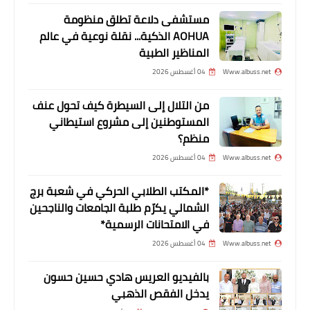
أخبار المخيمات
مستشفى دلاعة تطلق منظومة
مسيرةُ وفاءٍ حاشدةٍ لنهج الشه♡يد القائد
AOHUA الذكية... نقلة نوعية في عالم
ياسر عرفات في بيروت إحياءً لذكرى
المناظير الطبية
است♡شهاده الـ١٨
Www.albuss.net
04 أغسطس 2026
من التلال إلى السيطرة كيف تحول عنف
المستوطنين إلى مشروع استيطاني
منظم؟
Www.albuss.net
04 أغسطس 2026
*المكتب الطلابي الحركي في شعبة برج
الشمالي يكرّم طلبة الجامعات والناجحين
في الامتحانات الرسمية*
أخبار المخيمات
Www.albuss.net
04 أغسطس 2026
*حركة فتح في الساحل تنظم مسيرة
بمناسبة الذكرى 18 لإست*شهاد ابو
بالفيديو العريس هادي حسين حسون
عمار*
يدخل الفقص الذهبي