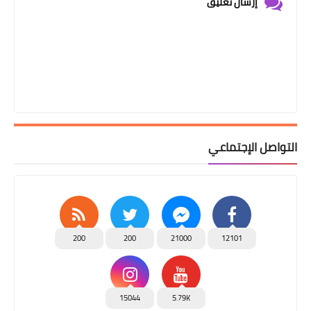
إرسال تعليق
التواصل الإجتماعي
200
200
21000
12101
15044
5.79K