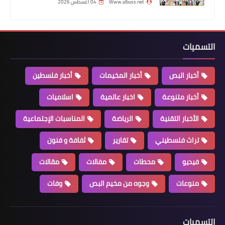
Www.albuss.net
04 أغسطس 2026
التسميات
أخبار البص
أخبار المخيمات
أخبار فلسطين
أخبار متنوعة
اخبار عالمية
اسلاميات
أخبار البص
"فتح" تنظّم مسيرةً حاشدةً في مخيّم
الأخبار التقنية
الرياضة
المناسبات الإجتماعية
البص إحياءً للذكرى الـ١٨ لا.ست*شها-د
تراث فلسطيني
تقارير
ثفافة و فنون
الرئيس الرمز ياسر عرفات
فيديو
محطات
مفالات
مقالات
منوعات
وجوه من مخيم البص
وفات
التسميات