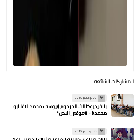
المشاركات الشائعة
06 نوفمبر 2019
بالفيديو:*ثالث المرحوم ((يوسف محمد الاغا ابو
محمد)) - #موقع_البص*
أخبار متنوعة
06 نوفمبر 2019
*💰📡🚨🌐💰سعر صرف الـــدولار وأسعار
الباحثة الفلسطينية المتميزة ثبات الخطيب تفك