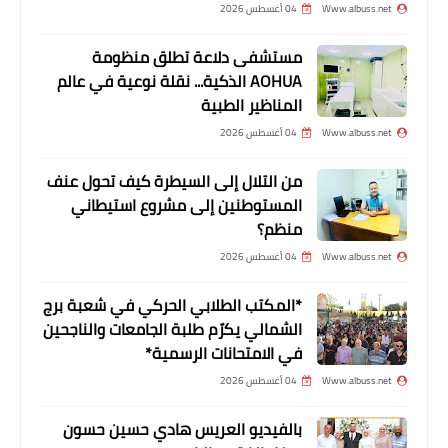
Www.albuss.net
04 أغسطس 2026
مستشفى دلاعة تطلق منظومة
AOHUA الذكية... نقلة نوعية في عالم
المناظير الطبية
Www.albuss.net
04 أغسطس 2026
من التلال إلى السيطرة كيف تحول عنف
المستوطنين إلى مشروع استيطاني
منظم؟
أخبار البص
Www.albuss.net
04 أغسطس 2026
لقطات مصورة من اجواء رمضان قبل
الافطار اليوم الخامس في مخيم البص
*المكتب الطلابي الحركي في شعبة برج
الشمالي يكرّم طلبة الجامعات والناجحين
في الامتحانات الرسمية*
Www.albuss.net
04 أغسطس 2026
بالفيديو العريس هادي حسين حسون