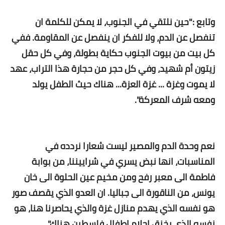
وتابع :"حين نلتقي في الجنوب، لا يمكن للكلمة ان
تنفصل عن الدم، ولا للفكر ان ينفصل عن المقاومة. ففي
كل بيت من بيوت الجنوب حكاية بطولة، وفي كل حقل
زيتون أم شهيد، وفي كل حجر من حجارة هذا التراب، عهد
لا يموت وغزة ... غزة العزة... هناك حيث الطفل يولد
ومعه شرف المعركة".
نعم وحدة الدم والمصير ليست شعارا نردده في
المناسبات، انها نبض يسري في شراييننا، من بوابة
فاطمة الى معبر رفح ومن مخيم عين الحلوة الى خان
يونس، من الناقورة الى جباليا. ان العدو الذي يقصف صور
هو نفسه الذي يهدم منازل غزة والذي يحاصرنا هنا، هو
نفسه الذي يخنق احلام اطفال فلسطين هناك".