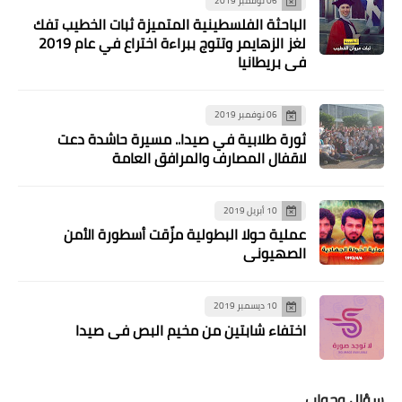
06 نوفمبر 2019
الباحثة الفلسطينية المتميزة ثبات الخطيب تفك
لغز الزهايمر وتتوج ببراءة اختراع في عام 2019
في بريطانيا
06 نوفمبر 2019
ثورة طلابية في صيدا.. مسيرة حاشدة دعت
لاقفال المصارف والمرافق العامة
أخبار البص
*لمسة في اليوم الخامس*
10 أبريل 2019
عملية حولا البطولية مزّقت أسطورة الأمن
الصهيوني
10 ديسمبر 2019
اختفاء شابتين من مخيم البص في صيدا
سؤال وجواب