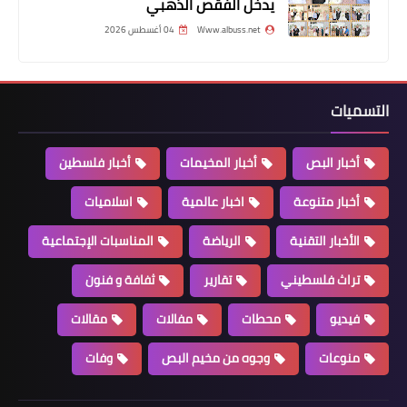
يدخل الفقص الذهبي
Www.albuss.net
04 أغسطس 2026
الأخبار التقنية
التسميات
6 تطبيقات مبهرة على مستخدم واتساب
معرفتها
أخبار البص
أخبار المخيمات
أخبار فلسطين
أخبار متنوعة
اخبار عالمية
اسلاميات
الأخبار التقنية
الرياضة
المناسبات الإجتماعية
تراث فلسطيني
تقارير
ثفافة و فنون
فيديو
محطات
مفالات
مقالات
منوعات
وجوه من مخيم البص
وفات
اسلاميات