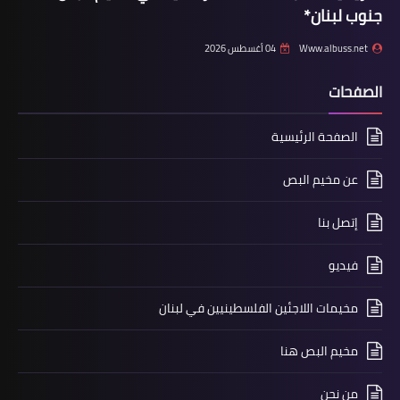
جنوب لبنان*
Www.albuss.net
04 أغسطس 2026
مقالات
يوم النكبة على أعتاب صفقة القرن
الصفحات
الصفحة الرئيسية
عن مخيم البص
إتصل بنا
فيديو
مقالات
مخيمات اللاجئين الفلسطينيين في لبنان
المقاومةُ ورجالُها من شعائرِ اللهِ
المعظمة بقلم د. مصطفى يوسف
مخيم البص هنا
اللداوي
من نحن