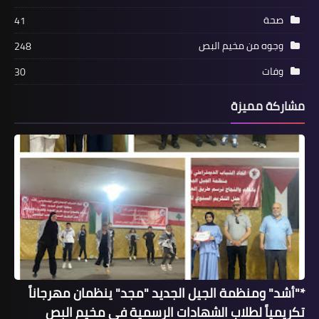
صحة
41
وجوه من مخيم البص
248
وفات
30
مشاركة مميزة
أخبار البص
*لمسة في اليوم السابع*
*"أشد" ومنظمة الجيل الجديد "مجد" ينظمان مهرجاناً
تكريمياً لطلاب الشهادات الرسمية في مخيم البص