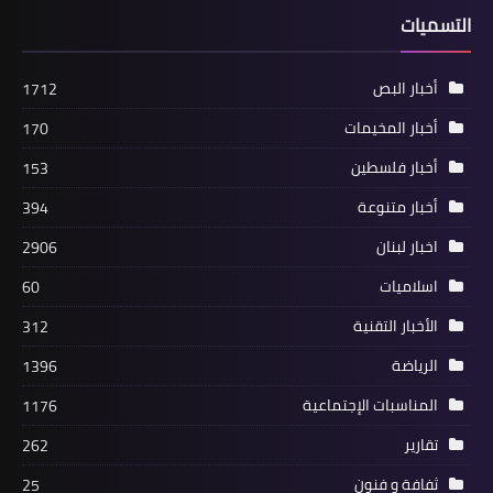
أبرزها المسحراتي والفانوس.. عادات
التسميات
رمضانية قديمة أخفتها التكنولوجيا
أخبار البص
1712
أخبار المخيمات
170
أخبار فلسطين
153
أخبار متنوعة
394
اخبار لبنان
2906
اسلاميات
60
الأخبار التقنية
312
أخبار البص
المباراة السابعة من دورة شهر رمضان
الرياضة
1396
لكرة القدم في مخيم البص
المناسبات الإجتماعية
1176
تقارير
262
ثفافة و فنون
25