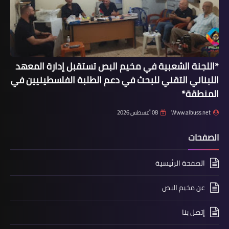
محطات
*اللجنة الشعبية في مخيم البص تستقبل إدارة المعهد
*في الذكرى الـ 35 لمجزرة صبرا وشاتيلا*
اللبناني التقني للبحث في دعم الطلبة الفلسطينيين في
*حماس: المجازر لا تسقط بالتقادم..
المنطقة*
ولملاحقة الجناة الصهاينة ومرتكبي
المجازر ومحاسبتهم*
Www.albuss.net
08 أغسطس 2026
الصفحات
الصفحة الرئيسية
عن مخيم البص
إتصل بنا