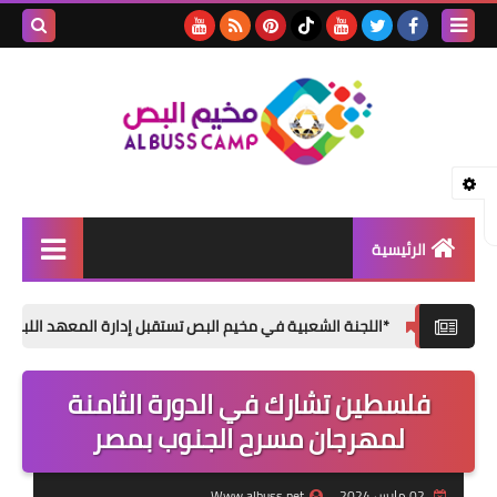
بحث هذه
المدونة
الإلكتروني
الرئيسية
الأخبار
*اللجنة الشعبية في مخيم البص تستقبل إدارة المعهد اللبناني التقني للب
مقالات
فلسطين تشارك في الدورة الثامنة
تقارير
لمهرجان مسرح الجنوب بمصر
ثفافة و فنون
المناسبات الإجتماعية
02 مارس 2024
Www.albuss.net