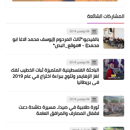
المساهمة في ترميم المنازل والبنى
التحتية بمخيم عين الحلوة
المشاركات الشائعة
06 نوفمبر 2019
بالفيديو:*ثالث المرحوم ((يوسف محمد الاغا ابو
محمد)) - #موقع_البص*
06 نوفمبر 2019
الباحثة الفلسطينية المتميزة ثبات الخطيب تفك
لغز الزهايمر وتتوج ببراءة اختراع في عام 2019
في بريطانيا
أخبار متنوعة
•مركز نون الثقافي يشارك في بحثاً
06 نوفمبر 2019
ميدانيا في تجمع المعشوق.
ثورة طلابية في صيدا.. مسيرة حاشدة دعت
لاقفال المصارف والمرافق العامة