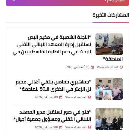
المشاركات الأخيرة
لك سيدتي
كيك براوني
*اللجنة الشعبية في مخيم البص
تستقبل إدارة المعهد اللبناني التقني
للبحث في دعم الطلبة الفلسطينيين في
المنطقة*
Www.albuss.net
08 أغسطس 2026
*جماهيري حماsس يلتقي أهالي مخيم
تل الزعتر في الذكرى الـ50 للملحمة*
Www.albuss.net
08 أغسطس 2026
أخبار البص
*فتح في صور تستقبل مدير المعهد
بيان صادر عن القيادة السياسية
اللبناني التقني ومسؤول جمعية أجيال*
الفلسطينية في لبنان
Www.albuss.net
08 أغسطس 2026