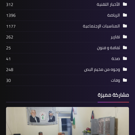
أب يعرض كليته للبيع ليتمكن من علاج
الأخبار التقنية
312
طفله المريض
الرياضة
1396
المناسبات الإجتماعية
1177
تقارير
262
ثفافة و فنون
25
صحة
41
وجوه من مخيم البص
248
وفات
30
محطات
مشاركة مميزة
بيان صادر عن الجبهة الديمقراطية في
الذكرى (35) لمجزرة صبرا وشاتيلا