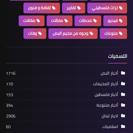
تراث فلسطيني
تقارير
ثفافة و فنون
فيديو
محطات
مفالات
مقالات
أخبار فلسطين
منوعات
وجوه من مخيم البص
وفات
*مجزرة صبرا وشاتيلا كما تذكرها
الموسوعة الحرة ويكيبيديا*
التسميات
أخبار البص
1716
أخبار المخيمات
170
أخبار فلسطين
153
أخبار متنوعة
394
اخبار لبنان
2906
أخبار البص
بعدما عجز عن تلقي العون والمساعدة...
اسلاميات
60