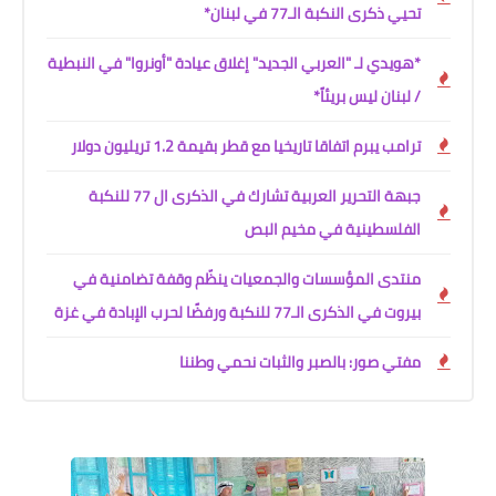
تحيي ذكرى النكبة الـ77 في لبنان*
*هويدي لـ "العربي الجديد" إغلاق عيادة "أونروا" في النبطية
/ لبنان ليس بريئاً*
ترامب يبرم اتفاقا تاريخيا مع قطر بقيمة 1.2 تريليون دولار
جبهة التحرير العربية تشارك في الذكرى ال 77 للنكبة
الفلسطينية في مخيم البص
منتدى المؤسسات والجمعيات ينظّم وقفة تضامنية في
بيروت في الذكرى الـ77 للنكبة ورفضًا لحرب الإبادة في غزة
مفتي صور: بالصبر والثبات نحمي وطننا