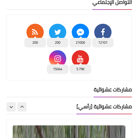
التواصل الإجتماعي
200
200
21000
12101
15044
5.79K
مشاركات عشوائية
مشاركات عشوائية [رأسي]