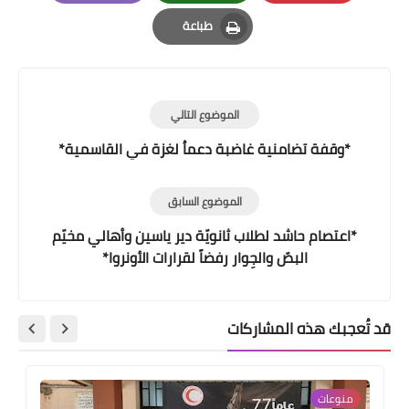
Email
Whatsapp
Pinterest
طباعة
Print
الموضوع التالي
*وقفة تضامنية غاضبة دعماُ لغزة في القاسمية*
الموضوع السابق
*اعتصام حاشد لطلاب ثانويّة دير ياسين وأهالي مخيّم
البصّ والجِوار رفضاً لقرارات الأونروا*
قد تُعجبك هذه المشاركات
منوعات