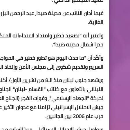
فيما أدان النائب عن مدينة صيدا، عبد الرحمن الب
الغازية.
واعتبر أنه "تصعيد خطير وامتداد لاعتداءاته المتك
جدرا شمال مدينة صيدا".
وأكّد أن "ما حدث اليوم هو تطور خطير في المواجهة
السريع وتقديم شكوى إلى مجلس الأمن وإتخاذ الإج
ويشهد جنوب لبنان منذ الـ8 من
اللبناني بالتعاون مع كتائب "القسام -لبنان" الج
لحركة "الجهاد الإسلامي"، وقوات الفجر (الجناح ا
جيش الاحتلال الإسرائيلي تزامنا مع عدوان الأخير
حرب عام 2006 بين الجانبين.
ويواصل جيش الاحتلال الإسرائيلي منذ السابع من 