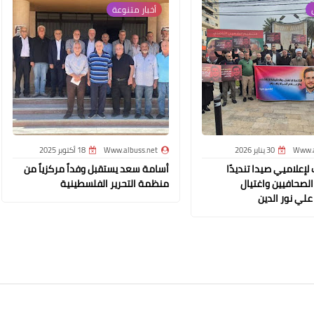
ص
أخبار ‏متنوعة
Www.albuss.net
02 يوليو 2020
Www.a
30 يناير 2026
Www.albuss.net
18 أكتوبر 2025
إعلاميي صيدا تنديدًا
أسامة سعد يستقبل وفداً مركزياً من
لصحافيين واغتيال
منظمة التحرير الفلسطينية
Www.albuss.net
 علي نور الدين
02 يوليو 2020