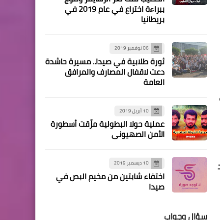
مقالات
ببراءة اختراع في عام 2019 في
بريطانيا
فتحٌ وحماس لقاءُ شاشةٍ أم
وحدةُ خندقٍ بقلم د. مصطفى
يوسف اللداوي
06 نوفمبر 2019
ثورة طلابية في صيدا.. مسيرة حاشدة
دعت لاقفال المصارف والمرافق
العامة
10 أبريل 2019
فيديو
عملية حولا البطولية مزّقت أسطورة
*بالفيديو: *المباراة الـ 11 من
الأمن الصهيوني
دورة "الاصدقاء" لكرة القدم*
10 ديسمبر 2019
اختفاء شابتين من مخيم البص في
صيدا
سؤال وجواب
منوعات