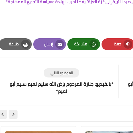
ا الأبية إلى غزة العزة" رفضًا لحرب الإبا.دة وسياسة التجويع الممهنجة*
Www.albuss.net
02 يوليو 2020
حفظ
مشاركة
إرسال
طباعة
Print
Email
Whatsapp
Pinterest
الموضوع التالي
بو
*بالفيديو: جنازة المرحوم بإذن الله سليم نعيم سليم أبو
Www.albuss.net
نعيم*
02 يوليو 2020