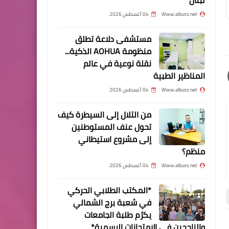
العودة
Www.albuss.net
04 أغسطس 2026
مستشفى دلاعة تطلق
منظومة AOHUA الذكية...
أخبار المخيمات
نقلة نوعية في عالم
وفدٌ من مخيّم نهر البارد يلتقي
المناظير الطبية
هيئة العمل الفلسطيني
Www.albuss.net
04 أغسطس 2026
المشترك في سفارة دولة
فلسطين ببيروت
من التلال إلى السيطرة كيف
تحول عنف المستوطنين
إلى مشروع استيطاني
منظم؟
Www.albuss.net
04 أغسطس 2026
أخبار متنوعة
*المكتب الطلابي الحركي
وزير الخارجية اللبناني ناصيف
في شعبة برج الشمالي
حتّي يزور اليونيفيل والخط
يكرّم طلبة الجامعات
الأزرق
والناجحين في الامتحانات الرسمية*