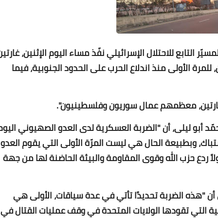
Www.albuss.net
03 يوليو 2020
ّر التابع للاحتلال الإسرائيلي نفّذ مساء اليوم الإثنين، غارتين
لمرة الأولى منذ اندلاع الحرب على الحدود الجنوبية، فيما
Www.albuss.net
مّد أبو ليلى، أن "الضربة العسكرية لدى العدو الصهيوني اليوم
03 يوليو 2020
لاشتباك، وبطبيعة الحال هي ليست المرّة الأولى التي يقوم العدو
 ردع حزب الله وقوى المقاومة والبيئة الحاضنة لها من جهة
أن "هذه الضربة تحديدًا تأتي في عدة سياقات، الأولى هي
ية التي تقودها الولايات المتحدة في وقف عمليات القتال في