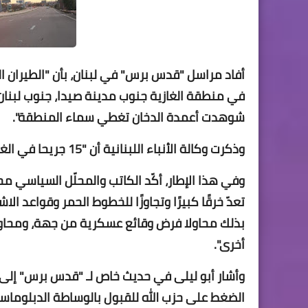
أفاد مراسل "قدس برس" في لبنان، بأن "الطيران المسي
في منطقة الغازية جنوب مدينة صيدا، جنوب لبنان، ل
شوهدت أعمدة الدخان تغطي سماء المنطقة".
وذكرت وكالة الأنباء اللبنانية أن "15 جريحا في الغارتين، معظمهم عمال سوريون وفلسطينيون".
وفي هذا الإطار، أكّد الكاتب والمحلّل السياسي مح
تعدّ خرقًا كبيرًا وتجاوزًا للخطوط الحمر وقواعد ا
بذلك محاولا فرض وقائع عسكرية من جهة، ومحاولاً
أخرى".
وأشار أبو ليلى في حديث خاص لـ "قدس برس" إلى 
الضغط على حزب الله للقبول بالوساطة الدبلوماس