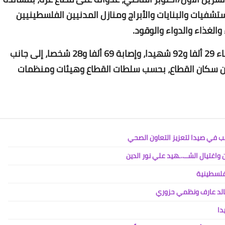
شفيات والبنايات والأبراج ومنازل المدنيين الفلسطينيين
لغذاء والدواء والوقود.
وأدى العدوان المستمر للاحتلال على غزة، إلى ارتقاء 29 ألفا و92 شهيدا، وإصابة 69 ألفا و28 شخصا، إلى جانب
 (نحو 1.9 مليون شخص) من سكان القطاع، بحسب سلطات القطاع وهيئات ومنظمات
Www.albuss.net
02 يوليو 2020
في صيدا لتعزيز التعاون الصحي
اغتيال الشــ..ـهيد علي نور الدين
Www.albuss.net
لفلسطينية
02 يوليو 2020
الد عارف ونظمي حزوري
دا