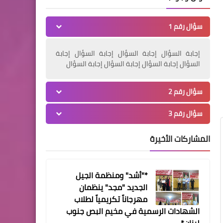
طعنات سكين أنهت حياة الشاب
سؤال رقم 1
وليد
إجابة السؤال إجابة السؤال إجابة السؤال إجابة
السؤال إجابة السؤال إجابة السؤال إجابة السؤال
منوعات
قيادة المنظمات الشبابية
سؤال رقم 2
والطلابية الفلسطينية في
سؤال رقم 3
لبنان "شبابنا" تعقد اجتماعاً
استثنائياً
المشاركات الأخيرة
منوعات
العوض: التحركات التي
*"أشد" ومنظمة الجيل
تشهدها المخيمات
الجديد "مجد" ينظمان
الفلسطينية في لبنان ضد قرار
مهرجاناً تكريمياً لطلاب
الضم رفضاً لخطة سرقة
الشهادات الرسمية في مخيم البص جنوب
الأراضي وتأكيداً على حق
لبنان*