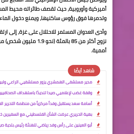
أميركية وأوروبية، حيث تقصف طائراته محيط المست
وتدمرها فوق رؤوس ساكنيها، ويمنع دخول الماء وا
نزوح أكثر من 85 بالمئة
أممية.
شاهد أيضًا
مدير مستشفى الهمشري يزور مستشفيي الراعي ولبيب 
وقفة غضب لإعلاميي صيدا تنديدًا باستهداف الصحافيين و
أسامة سعد يستقبل وفداً مركزياً من منظمة التحرير ا
بهية الحريري عرضت الشأن الفلسطيني مع السفيرين خ
أبو العينين على رأس وفد رياضي لتهنئة رئيس بلدية صي