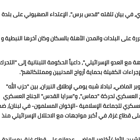
زري، في بيان تلقته "قدس برس"، الإعتداء الصهيوني على بلدة
ررة على البلدات والمدن الآهلة بالسكان وكان آخرها النبطية و
Www.albuss.net
 مع العدو الإسرائيلي"، داعياً الحكومة اللبنانية إلى "التحرك
02 يوليو 2020
راءات الكفيلة بحماية أرواح المدنيين وممتلكاتهم".
 تشرين الأول/ أكتوبر الماضي، تبادلا شبه يومي لإطلاق النيران، بين "حزب الله"
ناح العسكري لحركة "حماس"، و"سرايا القدس" الجناح العسكري
لعسكري للجماعة الإسلامية -الإخوان المسلمون- في لبنان)، ضد
 على قطاع غزة، في أكبر مواجهات مع الاحتلال الإسرائيلي منذ
Www.albuss.net
02 يوليو 2020
تشرين الأول/أكتوبر الماضي، عدوانه على قطاع غزة، بمساندة