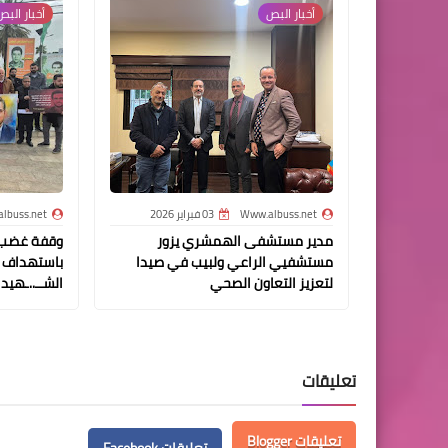
أخبار ‏البص
أخبار ‏الب
Www.albuss.net
03 فبراير 2026
lbuss.net
مدير مستشفى الهمشري يزور
وقفة غضب ل
مستشفيي الراعي ولبيب في صيدا
باستهداف ا
لتعزيز التعاون الصحي
الشــ..ـهيد
تعليقات
تعليقات Blogger