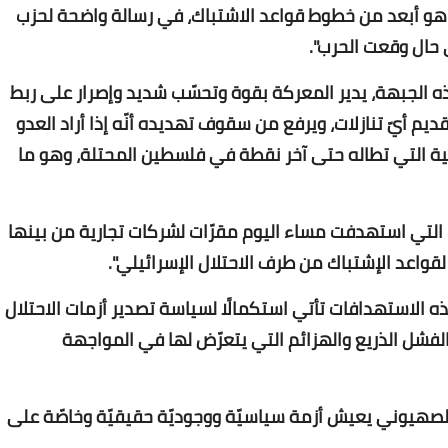
Www.albuss.net
هو أبعد من خطوط قواعد الاشتباك، في رسالة واضحة لحزب
03 يوليو 2020
 حال وقعت الحرب".
هذه الجبهة، يدير المعركة بقوة وتحسّب شديد وإصرار على ربط
 أيّ تنازلات، ويرفع من سقوف تهديده أنّه إذا أراد العدو
خية التي تطاله حتى آخر نقطة في فلسطين المحتلة، وهو ما
Www.albuss.net
ات التي استهدفت مساء اليوم مقرّات لشركات تجارية من بينها
03 يوليو 2020
قواعد الإشتباك من طرف الاحتلال الإسرائيلي".
لاستهدافات تأتي استكمالًا لسياسة تصدير أزمات الاحتلال
لفشل الذريع والهزائم التي يتعرّض لها في المواجهة
 الصهيوني يعيش أزمة سياسيّة ووجوديّة حقيقيّة وخاصّة على
Www.albuss.net
03 يوليو 2020