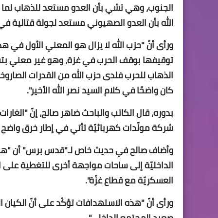
الجنوب، وهي تشي بأن العدو مستعد للذهاب لما 
الله بأن العدو الصهيوني مستعد لجولة قتالية في
ورأى أنّ "حزب الله لا يزال هو المعني الأول في 
توقيفها بوقف الحرب في غزة، وهو غير معني بتقديم
الذهاب للحرب فلدى حزب الله من القدرات الصارو
كان واضحًا في كلام السيد نصر الله الأخير".
بدوره، قال الكاتب والباحث ضاهر صالح، إنّ "الغار
شركة مولّدات كهربائيّة تأتي في إطار خرق واضح ل
وأضاف صالح في حديث خاص لـ"قدس برس" أن "هذه ا
الداخليّة إلى ساحات مواجهة أخرى للتغطية على ا
العسكريّة مع قطاع غزّة".
ورأى أنّ "هذه الاستهدافات تؤكّد على أنّ الكيان
صعيد المجتمع الداخلي".