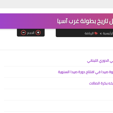
*
تاريخ بطولة غرب آسيا
Www.albuss.net
17 يوليو 2017
الحجم
لرئيسية
الرياضة
 الدوري اللبناني
وة صيدا في افتتاح دورة صيدا السنوية
Www.albuss.net
19 يوليو 2017
خه بكرة الصالات