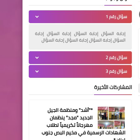
مقالات
سؤال رقم 1
*هذي المآذن .. للشموخ*
إجابة السؤال إجابة السؤال إجابة السؤال إجابة
السؤال إجابة السؤال إجابة السؤال إجابة السؤال
منوعات
وقفة تضامنية ومسيرة
سؤال رقم 2
كشفية في وادي الزينة نصرة
سؤال رقم 3
للمسجد الأقصى وتنديدا
لإغلاقه في وجه المصلين
المشاركات الأخيرة
*"أشد" ومنظمة الجيل
أخبار ‏البص
الرياضة
الجديد "مجد" ينظمان
الرياضة
مهرجاناً تكريمياً لطلاب
اطفال جمعية JOGA الفرنسية
الشهادات الرسمية في مخيم البص جنوب
يشاركون طلاب الاونروا في
لبنان*