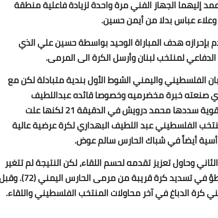
عمد إليهما الجهاز الفني مرة واحدة لزيادة فاعلية منطقة
علاء عباس بدلا من أيمن حسين.
 في التقدم بإحرازه هدف المباراة الوحيد بواسطة حسين علي الذي
لدفاعي لمنتخب لبنان وأرسل الكرة الى المرمى.
خبان الفلسطيني واليمني الشوط الأول بندية متبادلة لكن مع
Www.albuss.net
لذي صنعته خبرة مخضرميه وخصوصا قائده عبداللطيف
19 يوليو 2017
البهداري، وأتيحت أمامه فرص للتقدم أبرزها كرة قوية سددها محمد درويش في الدقيقة 21 لكنها علت
يقة 26، ارتقى مدافع المنتخب الفلسطيني عبد اللطيف البهداري لكرة عرضية عالية
رأسية أيضاً في شباك الحارس سالم عوض.
ني وحاول تعزيز تقدمه لحسم اللقاء، لكن النتيجة لم تتغير
بعدما أهدر عدي الدباغ فرصة هدف ثان بسبب تباطؤ في تسديد كرة قريبة من مرمى الحارس اليمني (72). و
Www.albuss.net
مني كرة الدباغ في آخر محاولات المنتخب الفلسطيني واللقاء.
18 يوليو 2017