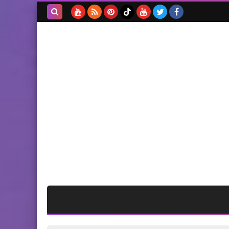
لبنان الحلاق يزور سفارة
فلسطين بيروت
بحث هذه
المدونة
الإلكترونية
أخبار المخيمات
مركز معاً يكرم الناجحين ويدعو
الى انتظام العملية التربوية* .
أخبار البص
الاحمد يلتقي المدير العام