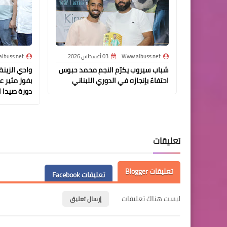
Www.albuss.net
03 أغسطس 2026
lbuss.net
شباب سيروب يكرّم النجم محمد حبوس
وادي الزين
احتفاءً بإنجازه في الدوري اللبناني
بفوز مثير ع
دورة صيدا 
تعليقات
تعليقات Blogger
تعليقات Facebook
ليست هناك تعليقات
إرسال تعليق