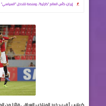
إيران: كأس العالم "كارثية".. ومنصة للتدخل "السياسي"
كربلاء - أ ف ب: خرج المنتخب العراقي فائزا من ال