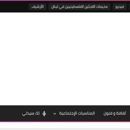
فيديو
مخيمات اللاجئين الفلسطينيين في لبنان
الأرشيف
Www.albuss.net
18 يوليو 2017
Www.albuss.net
18 يوليو 2017
ثفافة و فنون
المناسبات الإجتماعية
لك سيدتي