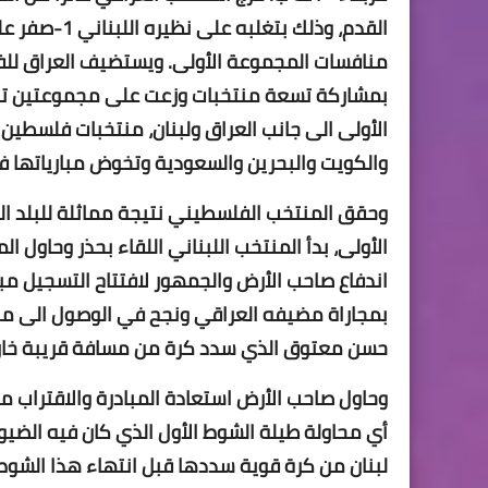
بمشاركة تسعة منتخبات وزعت على مجموعتين تخو
الأولى الى جانب العراق ولبنان، منتخبات فلسطين 
والكويت والبحرين والسعودية وتخوض مبارياتها في
الأولى، بدأ المنتخب اللبناني اللقاء بحذر وحاول
اندفاع صاحب الأرض والجمهور لافتتاح التسجيل مبكر
بمجاراة مضيفه العراقي ونجح في الوصول الى مر
حسن معتوق الذي سدد كرة من مسافة قريبة خارج ال
وحاول صاحب الأرض استعادة المبادرة والاقتراب 
أي محاولة طيلة الشوط الأول الذي كان فيه الضي
لبنان من كرة قوية سددها قبل انتهاء هذا الشوط