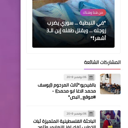
محطات
*دراجة حملت صاروخا و"آلة
حاسبة بشرية" ... 8 مفاجآت عن
الهند❗*
المشاركات الشائعة
06 نوفمبر 2019
محطات
بالفيديو:*ثالث المرحوم ((يوسف
*وصول الدفعة السادسة من
محمد الاغا ابو محمد)) -
القوات التركية إلى قطر❗*
#موقع_البص*
06 نوفمبر 2019
الباحثة الفلسطينية المتميزة ثبات
الخطيب تفك لغز الزهايمر وتتوج