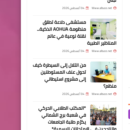
الانشطة الترفيهية الصيفية
Www.albuss.net
04 أغسطس 2026
مستشفى دلاعة تطلق
منظومة AOHUA الذكية...
Www.albuss.net
19 يوليو 2026
Www.albuss.net
05 يوليو 2026
نقلة نوعية في عالم
أخبار المخيمات
نهائي الأحلام... كم بلغ سعر التذاكر؟
*🔮⚽ فضيحة جديدة تهزّ ك
المناظير الطبية
2026*
مسيرة غضب جماهيريه نصرة
Www.albuss.net
04 أغسطس 2026
وتضامنآ مع الأقصى في مخيم
نهر البارد .
من التلال إلى السيطرة كيف
تحول عنف المستوطنين
إلى مشروع استيطاني
منظم؟
Www.albuss.net
04 أغسطس 2026
أخبار البص
*المكتب الطلابي الحركي
في شعبة برج الشمالي
*آلاف الفلسطينيين في لبنان
يكرّم طلبة الجامعات
يتضامنون مع الأقصى*
والناجحين في الامتحانات الرسمية*