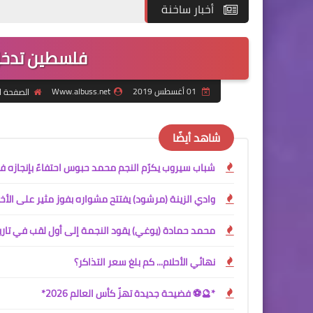
أخبار ساخنة
فلسطين تدخل 
01 أغسطس 2019
Www.albuss.net
الصفحة ا
شاهد أيضًا
شباب سيروب يكرّم النجم محمد حبوس احتفاءً بإنجازه في
وادي الزينة (مرشود) يفتتح مشواره بفوز مثير على الأخ
محمد حمادة (يوغي) يقود النجمة إلى أول لقب في تاري
نهائي الأحلام... كم بلغ سعر التذاكر؟
*🔮⚽ فضيحة جديدة تهزّ كأس العالم 2026*