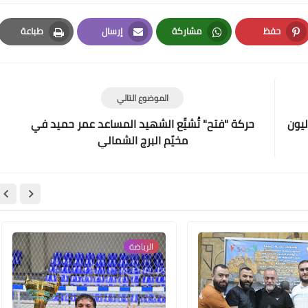
حفظ
مشاركة
إرسال
طباعة
Print
Email
Whatsapp
Pinterest
Www.albuss.net
الموضوع التالي
18 يوليو 2017
يون
حركة "فتح" تُشيِّع الشهيد المساعد عمر حميد في
مخيّم البرج الشمالي
Www.albuss.net
الرياضة
18 يوليو 2017