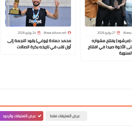
Www.albuss.net
Www.a
27 يوليو 2026
Www.albuss.net
24 يوليو 2026
18 يوليو 2017
ة (مرشود) يفتتح مشواره
محمد حمادة (يوغي) يقود النجمة إلى
لى الأخوة صيدا في افتتاح
أول لقب في تاريخه بكرة الصالات
السنوية
Www.albuss.net
18 يوليو 2017
عرض التعليقات فقط
عرض التعليقات والردود