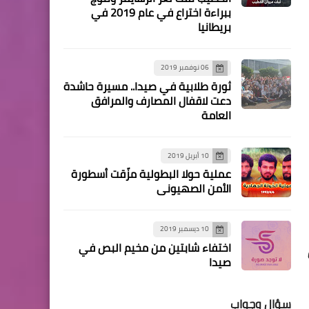
من هنا وهناك
ببراءة اختراع في عام 2019 في
بريطانيا
* الحرائق تجتاح عدداً من
البلدان حول العالم نتيجة لـ
إرتفاع درجات الحرارة❗*
06 نوفمبر 2019
ثورة طلابية في صيدا.. مسيرة حاشدة
دعت لاقفال المصارف والمرافق
العامة
منوعات
10 أبريل 2019
يعلن مركز خدمات التوظيف
عملية حولا البطولية مزّقت أسطورة
الاونروا- صور عن توفر فرص
الأمن الصهيوني
العمل التالية:
10 ديسمبر 2019
اختفاء شابتين من مخيم البص في
قبل
صيدا
سؤال وجواب