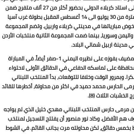
Www.albuss.net
القدم، وذلك بتغلبه على نظيره اللبناني 1-صفر على استاد كربلاء الدولي بحضور أكثر من 27 ألف متفرج ضمن
19 يوليو 2017
منافسات المجموعة الأولى. ويستضيف العراق للفترة من 30 يوليو الى 14 أغسطس المقبل بطولة غرب آسيا
ض مبارياتها في مدينتي كربلاء واربيل. وتضم المجموعة
واليمن وسوريا، بينما ضمت المجموعة الثانية منتخبات الأردن
 مدينة اربيل شمالي البلاد.
وحقق المنتخب الفلسطيني نتيجة مماثلة للبلد المضيف بفوزه على نظيره اليمني 1-صفر أيضاً. في المباراة
Www.albuss.net
 المحافظة على تماسكه الدفاعي في الدقائق الأولى لاحتواء
19 يوليو 2017
ا. وبمرور الوقت وخلافا للتوقعات، بدأ المنتخب اللبناني
مى الحارس محمد حميد في اكثر من محاولة، أخطرها للقائد
خشبات الثلاث (8).
من مرمى حارس المنتخب اللبناني مهدي خليل الذي لم يواجه
وف هم الأفضل. وكاد نور منصور أن يفتتح التسجيل لمنتخب
Www.albuss.net
 بخمس دقائق، لكن محاولته مرت بجانب القائم. في الشوط
19 يوليو 2017