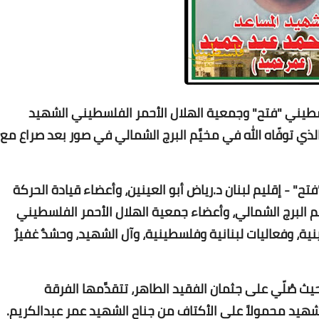
Www.albuss.net
12 مايو 2016
سطيني "فتح" وجمعية الهلال الأحمر الفلسطيني الشهيد
ي توفّاه الله في مخيَّم البرج الشمالي في صور بعد صراع مع
Www.albuss.net
ح" - إقليم لبنان د.رياض أبو العينين، وأعضاء قيادة الحركة
12 مايو 2016
البرج الشمالي، وأعضاء جمعية الهلال الأحمر الفلسطيني
ية، وفعاليات لبنانية وفلسطينية، وآل الشهيد، وحشدٌ غفيرٌ
ث صُلّي على جثمان الفقيد الطاهر، تتقدَّمها الفرقة
شهيد محمولاً على الأكتاف من جناح الشهيد عمر عبدالكريم.