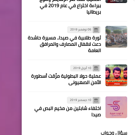
أخبار متنوعة
ببراءة اختراع في عام 2019 في
بريطانيا
ندوة فكرية للشيخ أحمد الزين و
الشيخ علي دعموش في صور
بجنوب لبنان
06 نوفمبر 2019
ثورة طلابية في صيدا.. مسيرة حاشدة
دعت لاقفال المصارف والمرافق
العامة
مقالات
الشهيدة تحرير منصور انصهرت
10 أبريل 2019
منذ سنواتها الأولي في بوتقة
عملية حولا البطولية مزّقت أسطورة
عشق الوطن بقلم /عباس
الأمن الصهيوني
الجمعة
10 ديسمبر 2019
اختفاء شابتين من مخيم البص في
صيدا
سؤال وجواب
مقالات