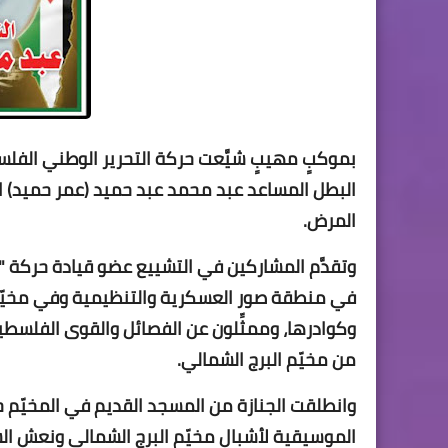
بموكبٍ مهيبٍ شيَّعت حركة التحرير الوطني الفل
البطل المساعد عبد محمد عبد حميد (عمر حميد) الذ
المرض.
وتقدَّم المشاركين في التشييع عضو قيادة حركة "فت
في منطقة صور العسكرية والتنظيمية وفي مخيّم 
وكوادرها، وممثِّلون عن الفصائل والقوى الفلسطين
من مخيّم البرج الشمالي.
وانطلقت الجنازة من المسجد القديم في المخيّم حي
الموسيقية لأشبال مخيّم البرج الشمالي ونعش ال