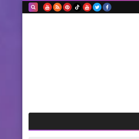
اجتماعاتها لاستكمال تحضيرات
اطلاق القوة التنفيذية
بحث هذه
المدونة
أخبار البص
الإلكترونية
الشعبية في صور تكرم
الطواقم الطبية العاملة في
المخيمات والتجمعات
الفلسطينية .
مقالات
المستعربون سلاح الجبناء
وسكين الخبثاء بقلم د.