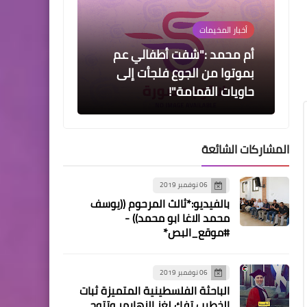
أخبار المخيمات
أم محمد :"شفت أطفالي عم
بموتوا من الجوع فلجأت إلى
حاويات القمامة"!
المشاركات الشائعة
أخبار فلسطين
06 نوفمبر 2019
اليوم مسيرة العودة التقليدية
بالفيديو:*ثالث المرحوم ((يوسف
إلى قرية "زوبالة" بالداخل
محمد الاغا ابو محمد)) -
المحتل
#موقع_البص*
06 نوفمبر 2019
الباحثة الفلسطينية المتميزة ثبات
الخطيب تفك لغز الزهايمر وتتوج