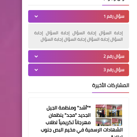
الشاعر النقيب جان قسيس نجم
سؤال رقم 1
الشعر للمرأة والأبدية
إجابة السؤال إجابة السؤال إجابة السؤال إجابة
السؤال إجابة السؤال إجابة السؤال إجابة السؤال
أخبار المخيمات
سؤال رقم 2
"الجهاد" تستقبل منظمة
سؤال رقم 3
"أطباء بلا حدود" في
"الرشيدية"
المشاركات الأخيرة
*"أشد" ومنظمة الجيل
أخبار فلسطين
الجديد "مجد" ينظمان
المجلس العلمي ينظم
مهرجاناً تكريمياً لطلاب
محاضرتين دينيتين للأيتام
الشهادات الرسمية في مخيم البص جنوب
المكفولين لدى دار البر وأولياء
لبنان*