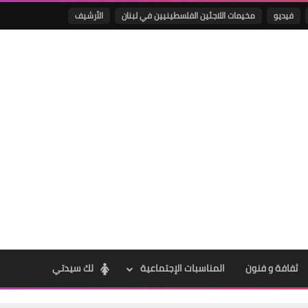
فيديو
مخيمات اللاجئين الفلسطينيين في لبنان
الأرشيف
Www.albuss.net
12 مايو 2016
Www.albuss.net
12 مايو 2016
ثفافة و فنون
المناسبات الإجتماعية
لك سيدتي