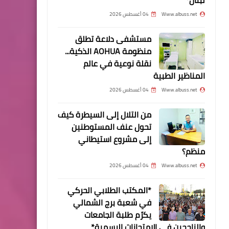
أمورهم
Www.albuss.net
04 أغسطس 2026
مستشفى دلاعة تطلق
منظومة AOHUA الذكية...
مقالات
نقلة نوعية في عالم
جبهة التحرير الفلسطينية
المناظير الطبية
ذكرى النكبة هي ذكرى أليمة
Www.albuss.net
04 أغسطس 2026
وقاسية على الشعب
الفلسطيني وأمتنا العربية
من التلال إلى السيطرة كيف
تحول عنف المستوطنين
إلى مشروع استيطاني
منظم؟
Www.albuss.net
04 أغسطس 2026
أخبار المخيمات
*المكتب الطلابي الحركي
في شعبة برج الشمالي
خلية الأزمة تزور مخيم برج
يكرّم طلبة الجامعات
الشمالي ..
والناجحين في الامتحانات الرسمية*