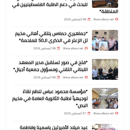
للبحث في دعم الطلبة الفلسطينيين في
المنطقة*
Www.albuss.net
08 أغسطس 2026
*جماهيري حماsس يلتقي أهالي مخيم
أخبار البص
تل الزعتر في الذكرى الـ50 للملحمة*
*حركة فتح تقيم احتفال تكريمي للمناضل
Www.albuss.net
08 أغسطس 2026
عباس جمعة في مخيم البص*
*فتح في صور تستقبل مدير المعهد
اللبناني التقني ومسؤول جمعية أجيال*
Www.albuss.net
08 أغسطس 2026
*مؤسسة محمود عباس تنظم لقاءً
توجيهياً لطلبة الثانوية العامة في مخيم
البص*
Www.albuss.net
07 أغسطس 2026
عيد ميلاد الأميرتين ياسمينا وفاطمة