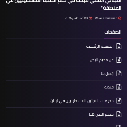
اللبناني التقني للبحث في دعم الطلبة الفلسطينيين في
المنطقة*
Www.albuss.net
08 أغسطس 2026
الصفحات
الصفحة الرئيسية
عن مخيم البص
أخبار المخيمات
حفلا فنيا احيته فرقة ديارنا وفرقة ظريف
إتصل بنا
الطول بذكرى ابو عمار في مخيم
فيديو
الرشيدية
مخيمات اللاجئين الفلسطينيين في لبنان
مخيم البص هنا