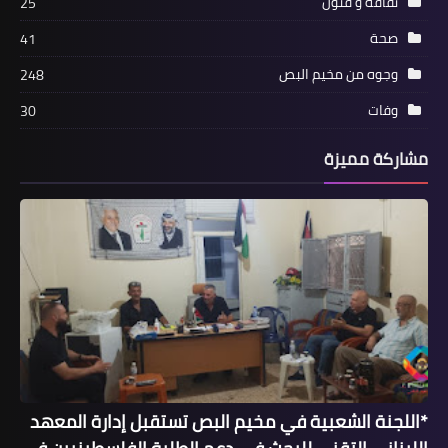
ثفافة و فنون
25
أخبار المخيمات
صحة
41
*حزب البعث وقوات الصاعقة في لبنان ،
يقيمان حفل استقبال في مخيم نهر البارد
وجوه من مخيم البص
248
، إحتفاءً بالذكرى ٤٨ للحركة التصحيحية
وفات
30
المجيدة*
مشاركة مميزة
البرج الشمالي
مركز البرج الطبي يقيم يوم صحي مفتوح
*اللجنة الشعبية في مخيم البص تستقبل إدارة المعهد
حول الجسم السليم والتغذية الصحية