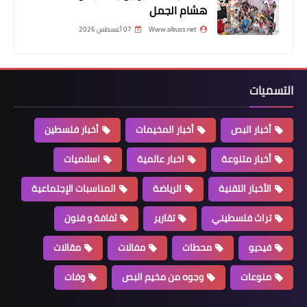
أخبار المخيمات
هشام الجمل
*وقفة عز وافتخار في مخيم الرشيدية
Www.albuss.net
07 أغسطس 2026
احتفالاً بإنتصار غزة .*
التسميات
أخبار البص
أخبار المخيمات
أخبار فلسطين
أخبار متنوعة
اخبار عالمية
اسلاميات
الأخبار التقنية
الرياضة
المناسبات الإجتماعية
أخبار البص
تراث فلسطيني
تقارير
ثفافة و فنون
"الجهاد الإسلامي" تلتقي "حماس" في
صور: لتخفيف الإجراءات الأمنية على
فيديو
محطات
مفالات
مقالات
مداخل المخيمات
منوعات
وجوه من مخيم البص
وفات