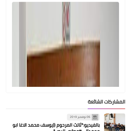
المشاركات الشائعة
06 نوفمبر 2019
بالفيديو:*ثالث المرحوم ((يوسف محمد الاغا ابو
محمد)) - #موقع_البص*