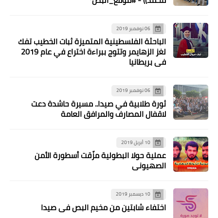
06 نوفمبر 2019
الباحثة الفلسطينية المتميزة ثبات الخطيب تفك
لغز الزهايمر وتتوج ببراءة اختراع في عام 2019
في بريطانيا
06 نوفمبر 2019
ثورة طلابية في صيدا.. مسيرة حاشدة دعت
لاقفال المصارف والمرافق العامة
10 أبريل 2019
عملية حولا البطولية مزّقت أسطورة الأمن
الصهيوني
الرياضة
10 ديسمبر 2019
شباب يافا عين الحلوة يكرم نادي
اختفاء شابتين من مخيم البص في صيدا