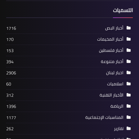
التسميات
أخبار البص
1716
أخبار المخيمات
170
أخبار فلسطين
153
منوعات
(شاهد)تعقد ندوة قانونية بعنوان
أخبار متنوعة
394
"مسارات قيام دولة فلسطينية- رؤية
اخبار لبنان
2906
قانونية"*
اسلاميات
60
الأخبار التقنية
312
الرياضة
1396
المناسبات الإجتماعية
1177
تقارير
262