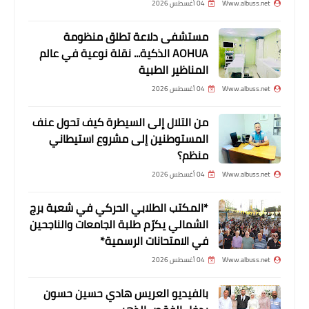
Www.albuss.net
04 أغسطس 2026
مستشفى دلاعة تطلق منظومة
أخبار فلسطين
AOHUA الذكية... نقلة نوعية في عالم
المناظير الطبية
دبور يلتقي القائم باعمال السفارة الكوبية
في لبنان
Www.albuss.net
04 أغسطس 2026
من التلال إلى السيطرة كيف تحول عنف
المستوطنين إلى مشروع استيطاني
منظم؟
Www.albuss.net
04 أغسطس 2026
*المكتب الطلابي الحركي في شعبة برج
الشمالي يكرّم طلبة الجامعات والناجحين
في الامتحانات الرسمية*
Www.albuss.net
04 أغسطس 2026
أخبار فلسطين
دبور يلتقي وفداً من جمعية المشاريع
بالفيديو العريس هادي حسين حسون