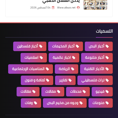
الخيرية الاسلامية
يدخل الفقص الذهبي
Www.albuss.net
04 أغسطس 2026
التسميات
أخبار البص
أخبار المخيمات
أخبار فلسطين
أخبار فلسطين
أخبار متنوعة
اخبار عالمية
اسلاميات
*قيادة منظمة التحرير الفلسطينية في
الأخبار التقنية
الرياضة
المناسبات الإجتماعية
لبنان تدعو إلى أوسع حملة تضامن مع
شعبنا في أرض الوطن وتعلن يوم الجمعة
تراث فلسطيني
تقارير
ثفافة و فنون
القادم "يوم غضب فلسطيني*
فيديو
محطات
مفالات
مقالات
منوعات
وجوه من مخيم البص
وفات