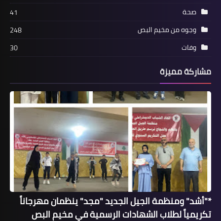
صحة
41
*"حما#س" تلتقي "الجها+د"، وتأكيدٌ على
وحدة الدم والمسار والمصير*
وجوه من مخيم البص
248
وفات
30
مشاركة مميزة
منوعات
*جمعية HELP DUNYA الألمانية تزور
اللجان الشعبية الفلسطينية في لبنان*
*"أشد" ومنظمة الجيل الجديد "مجد" ينظمان مهرجاناً
تكريمياً لطلاب الشهادات الرسمية في مخيم البص