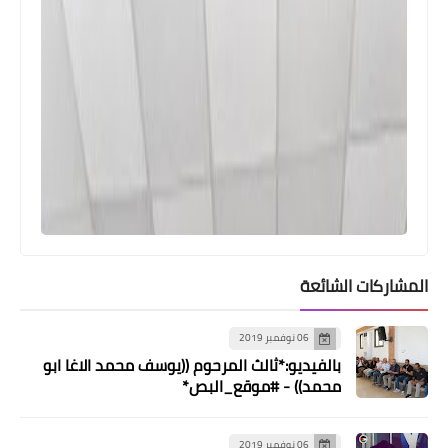
المشاركات الشائعة
06 نوفمبر 2019
بالفيديو:*ثالث المرحوم ((يوسف محمد الاغا ابو
محمد)) - #موقع_البص*
06 نوفمبر 2019