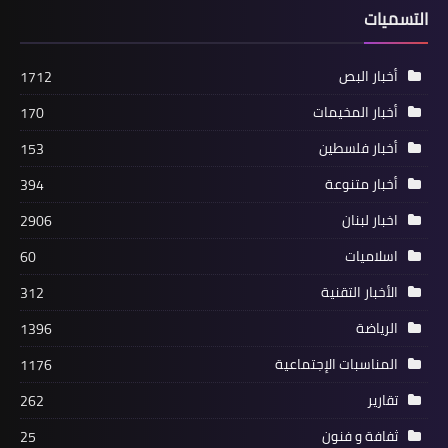
التسميات
أخبار البص
1712
أخبار المخيمات
170
....
أخبار فلسطين
153
الصداقة الايطالية العربية تستنكر العدوان
أخبار متنوعة
394
الاسرائيلي على غزة
اخبار لبنان
2906
اسلاميات
60
الأخبار التقنية
312
الرياضة
1396
المناسبات الإجتماعية
1176
تقارير
262
ثفافة و فنون
25
أخبار متنوعة