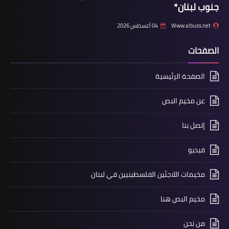
جنوب لبنان*
Www.albuss.net
04 أغسطس 2026
الصفحات
الصفحة الرئيسية
محطات
*اجتماع مركزي مشترك بين مكتب الشباب
عن مخيم البص
في حركة أمل واتحاد الشباب الديمقراطي
إتصل بنا
الفلسطيني (أشد)*
فيديو
مخيمات اللاجئين الفلسطينيين في لبنان
مخيم البص هنا
من نحن