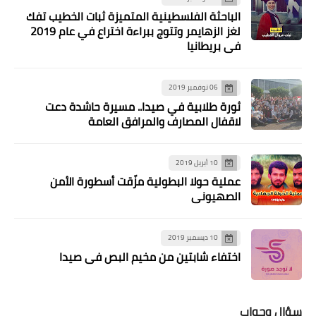
الباحثة الفلسطينية المتميزة ثبات الخطيب تفك
لغز الزهايمر وتتوج ببراءة اختراع في عام 2019
في بريطانيا
06 نوفمبر 2019
ثورة طلابية في صيدا.. مسيرة حاشدة دعت
لاقفال المصارف والمرافق العامة
10 أبريل 2019
عملية حولا البطولية مزّقت أسطورة الأمن
الصهيوني
أخبار المخيمات
بجنازة عسكريةٍ وجماهيريّةٍ مهيبةٍ، عين
10 ديسمبر 2019
الحلوة تودِّع الشَّهي♡د سعيد علاء الدين
اختفاء شابتين من مخيم البص في صيدا
في موكبٍ جنائزيٍّ مهيبٍ
سؤال وجواب