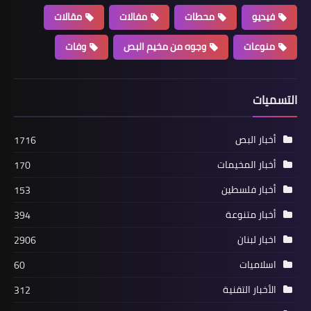
فيديو
محطات
مفالات
مقالات
منوعات
وجوه من مخيم البص
وفات
التسميات
أخبار متنوعة
الجبهة الديمقراطية تلتقي السفير
أخبار البص
1716
المصري في لبنان وتعرض معه الاوضاع
أخبار المخيمات
170
العامة
أخبار فلسطين
153
أخبار متنوعة
394
اخبار لبنان
2906
اسلاميات
60
الأخبار التقنية
312