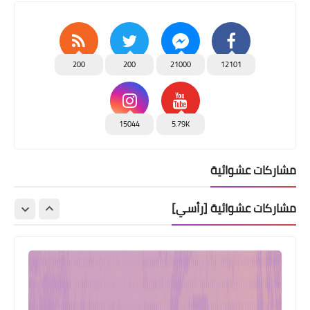
200
200
21000
12101
15044
5.79K
مشاركات عشوائية
مشاركات عشوائية [رأسي]