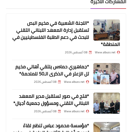
المشاركات الأخيرة
*اللجنة الشعبية في مخيم البص
تستقبل إدارة المعهد اللبناني التقني
محطات
للبحث في دعم الطلبة الفلسطينيين في
اللجان الشعبية تُبلغ الدكتور ابو العينين
المنطقة*
وقوفها لجانب الجمعية وتدين التعديات
Www.albuss.net
08 أغسطس 2026
على المقرات الصحية الفلسطينية
*جماهيري حماsس يلتقي أهالي مخيم
تل الزعتر في الذكرى الـ50 للملحمة*
Www.albuss.net
08 أغسطس 2026
*فتح في صور تستقبل مدير المعهد
اللبناني التقني ومسؤول جمعية أجيال*
Www.albuss.net
08 أغسطس 2026
*مؤسسة محمود عباس تنظم لقاءً
أخبار البص