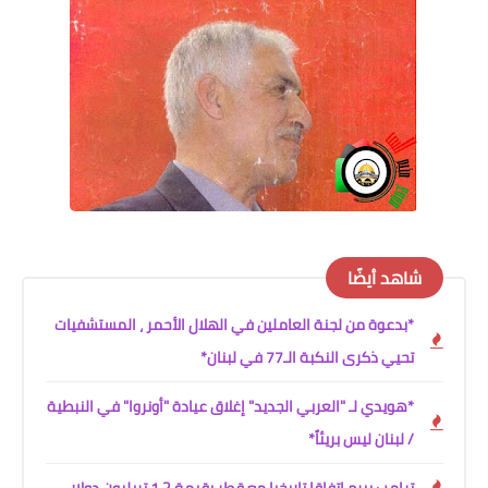
شاهد أيضًا
*بدعوة من لجنة العاملين في الهلال الأحمر ، المستشفيات
تحيي ذكرى النكبة الـ77 في لبنان*
*هويدي لـ "العربي الجديد" إغلاق عيادة "أونروا" في النبطية
/ لبنان ليس بريئاً*
ترامب يبرم اتفاقا تاريخيا مع قطر بقيمة 1.2 تريليون دولار