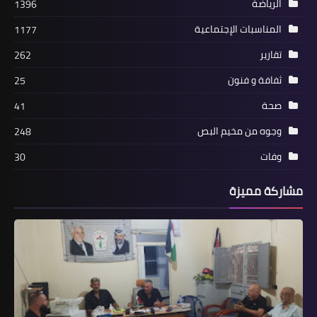
الرياضة
1396
المناسبات الإجتماعية
1177
أخبار فلسطين
تقارير
262
7 قيادات فلسطينية أدرجتهم واشنطن
ثفافة و فنون
25
على قوائم "الإرهاب".. تعرف عليهم
صحة
41
وجوه من مخيم البص
248
وفات
30
مشاركة مميزة
منوعات
*فلسطيني فرنسا والإغاثة الفلسطينية
تسلم مواد وأدوات طبية لعدة مراكز*