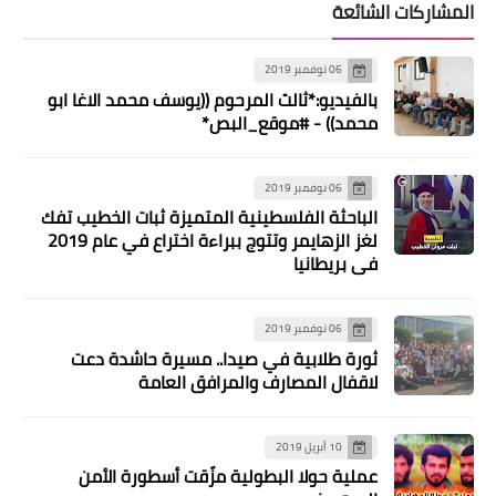
المشاركات الشائعة
محطات
تصريح صحفي للجبهة الشعبية القيادة
06 نوفمبر 2019
العامة حول التضامن مع الأسرى و
بالفيديو:*ثالث المرحوم ((يوسف محمد الاغا ابو
المعتقلين الفلسطينين في السجون
محمد)) - #موقع_البص*
الصهيونية
06 نوفمبر 2019
الباحثة الفلسطينية المتميزة ثبات الخطيب تفك
لغز الزهايمر وتتوج ببراءة اختراع في عام 2019
في بريطانيا
06 نوفمبر 2019
ثورة طلابية في صيدا.. مسيرة حاشدة دعت
لاقفال المصارف والمرافق العامة
منوعات
10 أبريل 2019
حركة فتح “لجنة العمل الاجتماعي” تكرم
عملية حولا البطولية مزّقت أسطورة الأمن