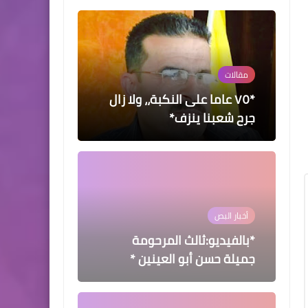
مقالات
*٧٥ عاما على النكبة،، ولا زال
جرح شعبنا ينزف*
أخبار البص
*بالفيديو:ثالث المرحومة
جميلة حسن أبو العينين *