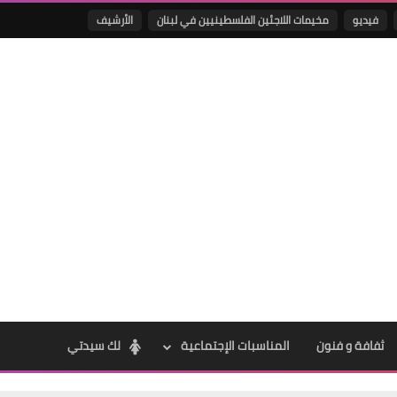
فيديو
مخيمات اللاجئين الفلسطينيين في لبنان
الأرشيف
Www.albuss.net
04 مايو 2023
Www.albuss.net
04 مايو 2023
ثفافة و فنون
المناسبات الإجتماعية
لك سيدتي