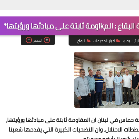
Www.albuss.net
04 مايو 2023
الحجم
لرئيسية
أخبار ‏المخيمات‏
البقاع
Www.albuss.net
04 مايو 2023
حماس في لبنان ان المقاومة ثابتة على مبادئها ورؤيتها،
ات الاحتلال، وان التضحيات الكبيرة التي يقدمها شعبنا