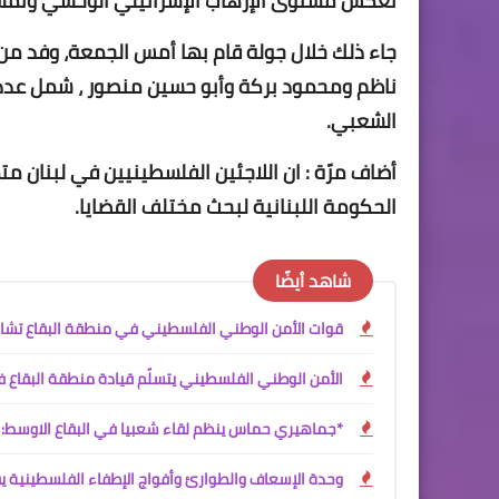
تعكس مستوى الإرهاب الإسرائيلي الوحشي وتمس
جاء ذلك خلال جولة قام بها أمس الجمعة، وفد من
ناظم ومحمود بركة وأبو حسين منصور ، شمل عدد 
الشعبي.
أضاف مرّة : ان اللاجئين الفلسطينيين في لبنان 
الحكومة اللبنانية لبحث مختلف القضايا.
شاهد أيضًا
قوات الأمن الوطني الفلسطيني في منطقة البقاع تشارك بإحياء الذكرى الـ21 لاست♡شهاد القا
الأمن الوطني الفلسطيني يتسلّم قيادة منطقة البقاع ف
*جماهيري حماس ينظم لقاء شعبيا في البقاع الاوسط: 
وحدة الإسعاف والطوارئ وأفواج الإطفاء الفلسطينية ي