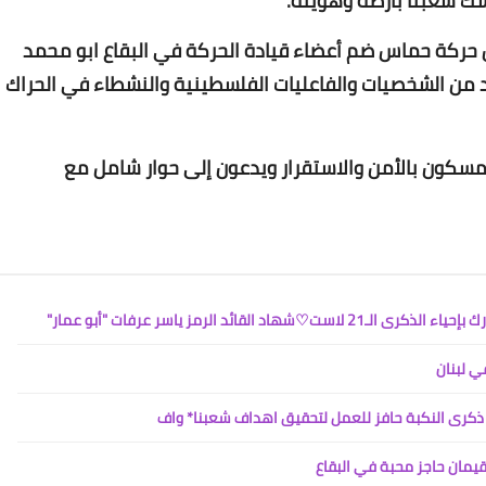
ك شعبنا بأرضه وهويته.
 حركة حماس ضم أعضاء قيادة الحركة في البقاع ابو محمد
Www.albuss.net
06 مايو 2023
من الشخصيات والفاعليات الفلسطينية والنشطاء في الحراك
متمسكون بالأمن والاستقرار ويدعون إلى حوار شامل مع
Www.albuss.net
06 مايو 2023
ئد الرمز ياسر عرفات "أبو عمار"
ي لبنان
ذكرى النكبة حافز للعمل لتحقيق اهداف شعبنا* واف
قيمان حاجز محبة في البقاع