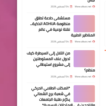
العلي))*
Www.albuss.net
04 أغسطس 2026
مستشفى دلاعة تطلق
منظومة AOHUA الذكية...
نقلة نوعية في عالم
المناظير الطبية
Www.albuss.net
04 أغسطس 2026
محطات
النضال تقدم التبريكات لحماس
من التلال إلى السيطرة كيف
تحول عنف المستوطنين
إلى مشروع استيطاني
منظم؟
Www.albuss.net
04 أغسطس 2026
أخبار المخيمات
*المكتب الطلابي الحركي
مكتب المرأة الحركي يحيي
في شعبة برج الشمالي
ذكرى النكبة بيوم مفتوح في
يكرّم طلبة الجامعات
مخيم الرشيدية
والناجحين في الامتحانات الرسمية*