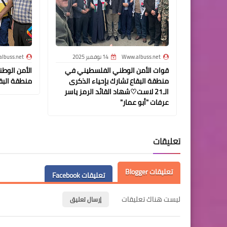
Www.albuss.net
14 نوفمبر 2025
lbuss.net
قوات الأمن الوطني الفلسطيني في
الأمن الوط
منطقة البقاع تشارك بإحياء الذكرى
منطقة البقا
الـ21 لاست♡شهاد القائد الرمز ياسر
عرفات "أبو عمار"
تعليقات
تعليقات Blogger
تعليقات Facebook
ليست هناك تعليقات
إرسال تعليق