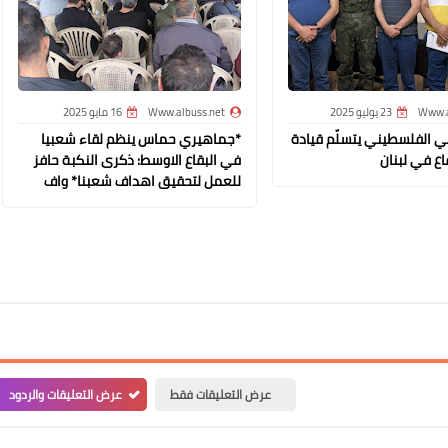
Www.a
23 يوليو 2025
Www.albuss.net
16 مايو 2025
Www.albuss.net
ني الفلسطيني يتسلّم قيادة
*جماهيري حماس ينظم لقاء شعبيا
ع في لبنان
في البقاع الاوسط: ذكرى النكبة حافز
05 مايو 2023
للعمل لتحقيق اهداف شعبنا* واف
Www.albuss.net
05 مايو 2023
عرض التعليقات فقط
عرض التعليقات والردود