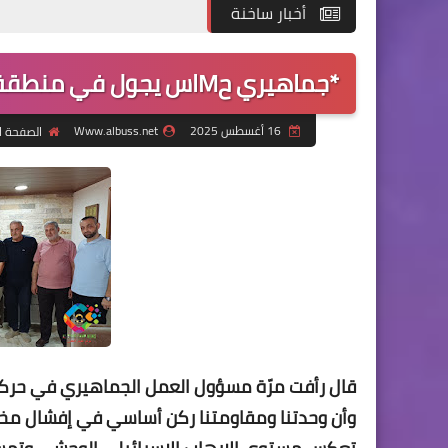
أخبار ساخنة
*جماهيري حMاس يجول في منطقة البقاع : المkاومة ثابتة على مبادئها ورؤيتها*
16 أغسطس 2025
Www.albuss.net
الصفحة ا
قال رأفت مرّة مسؤول العمل الجماهيري في حركة 
وأن وحدتنا ومقاومتنا ركن أساسي في إفشال مخطط