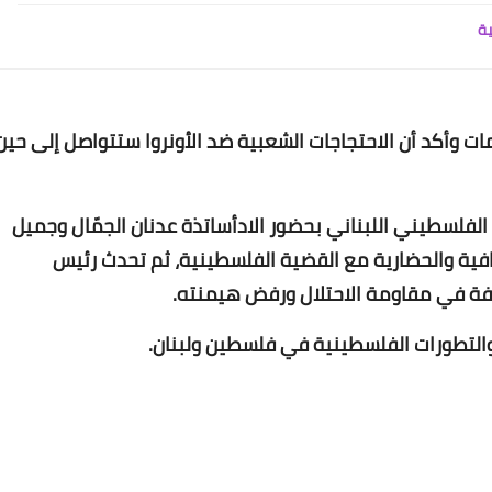
Www.albuss.net
ية
06 مايو 2023
ات وأكد أن الاحتجاجات الشعبية ضد الأونروا ستتواصل إلى حين
لفلسطيني اللبناني بحضور الادأساتذة عدنان الجمّال وجميل
Www.albuss.net
ثقافية والحضارية مع القضية الفلسطينية، ثم تحدث رئيس
06 مايو 2023
فة في مقاومة الاحتلال ورفض هيمنته.
والتطورات الفلسطينية في فلسطين ولبنان.
Www.albuss.net
06 مايو 2023