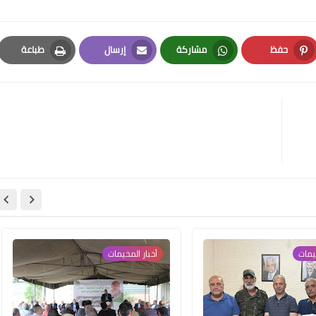
حفظ
مشاركة
إرسال
طباعة
Print
Email
Whatsapp
Pinterest
Www.albuss.net
05 مايو 2023
يمات‏
أخبار المخيمات
Www.albuss.net
05 مايو 2023