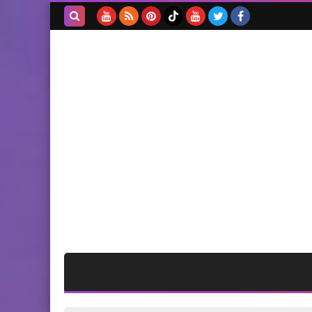
الحاجة لميا نايف رسلان ام عارف
طه *
بحث هذه
المدونة
الإلكترونية
أخبار البص
“فتح” بمنطقة صور تشارك في
إعتصام خميس الاسرى ال ٢٤٩
في مخيم البص
أخبار البص
بالصور موسى يقدم التعازي
لـ"ح-ما-س" بش-هداء نابلس:
مضوا على طريق الجهاد والم-