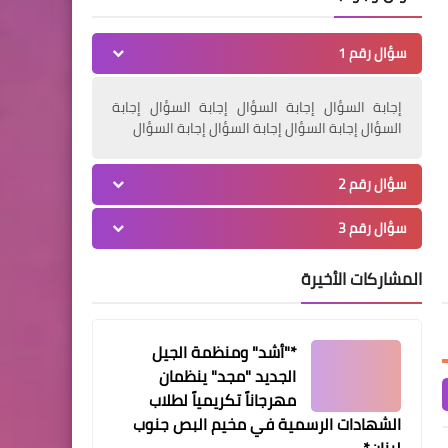
*ثالث المرحومة جميلة حسن
سؤال رقم 1
أبو العينين *
إجابة السؤال إجابة السؤال إجابة السؤال إجابة
Www.albuss.net
29 مارس 2024
Www.albuss.net
03 يناير 2024
السؤال إجابة السؤال إجابة السؤال إجابة السؤال
وحدة الإسعاف والطوارئ وأفواج
تشييع الش*هيد محمود ش
أخبار متنوعة
الإطفاء الفلسطينية يقيمان حاجز محبة
بلدة تعلبايا البقاعية
جمعية التواصل تكرم مسؤول
في البقاع
سؤال رقم 2
الملف الفلسطيني في حزب
سؤال رقم 3
الله في منطقة صور السيد أبو
وائل زلزلي
المشاركات الأخيرة
*"أشد" ومنظمة الجيل
الجديد "مجد" ينظمان
مهرجاناً تكريمياً لطلاب
أخبار البص
الشهادات الرسمية في مخيم البص جنوب
*((ولادة الطفلة آيانا محمد
لبنان*