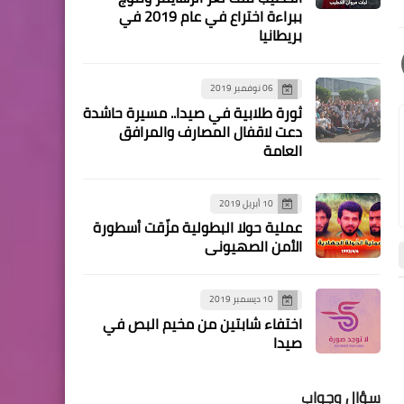
أخبار المخيمات
ببراءة اختراع في عام 2019 في
بريطانيا
اعتصام بعين الحلوة لمطالبة
الأونروا بالتغطية الاستشفائية
الكاملة
06 نوفمبر 2019
ثورة طلابية في صيدا.. مسيرة حاشدة
دعت لاقفال المصارف والمرافق
العامة
صحة
*الوكالة الفلسطينية للتعاون
10 أبريل 2019
الدولي (PICA) تبدأ برنامجها
عملية حولا البطولية مزّقت أسطورة
الطبي الثاني في مستشفى
الأمن الصهيوني
الهمشري*
10 ديسمبر 2019
اختفاء شابتين من مخيم البص في
أخبار المخيمات
أخبار المخيمات
صيدا
سؤال وجواب
أخبار البص