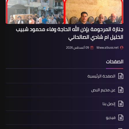
جنازة المرحومة بإذن الله الحاجة وفاء محمود شبيب
الخليل ام شادي الصالحاني
Www.albuss.net
09 أغسطس 2026
الصفحات
أخبار متنوعة
الصفحة الرئيسية
🌐📡🚨 *سرقت مصاغاً ذهبية مرصّعة
بالألماس في صيدا*
عن مخيم البص
إتصل بنا
فيديو