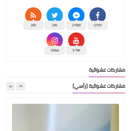
200
200
21000
12101
15044
5.79K
مشاركات عشوائية
مشاركات عشوائية [رأسي]