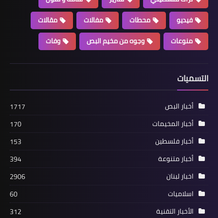
فيديو
محطات
مفالات
مقالات
منوعات
وجوه من مخيم البص
وفات
التسميات
أخبار فلسطين
د. أبو هولي يلتقي وفد الاتحاد الأوروبي
أخبار البص
1717
ويبحث معه احتياجات المخيمات
الفلسطينية
أخبار المخيمات
170
أخبار فلسطين
153
أخبار متنوعة
394
اخبار لبنان
2906
اسلاميات
60
الأخبار التقنية
312