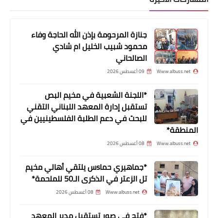
جنازة المرحومة بإذن الله الحاجة وفاء
محمود شبيب الخليل ام شادي
الصالحاني
اسلاميات
Www.albuss.net
09 أغسطس 2026
دريان: نطالب المجتمع الدوليّ بوضع
قوانين تحرّم الاساءة للشرائع
*اللجنة الشعبية في مخيم البص
تستقبل إدارة المعهد اللبناني التقني
للبحث في دعم الطلبة الفلسطينيين في
المنطقة*
Www.albuss.net
08 أغسطس 2026
*جماهيري حماsس يلتقي أهالي مخيم
تل الزعتر في الذكرى الـ50 للملحمة*
Www.albuss.net
08 أغسطس 2026
*فتح في صور تستقبل مدير المعهد
أخبار المخيمات