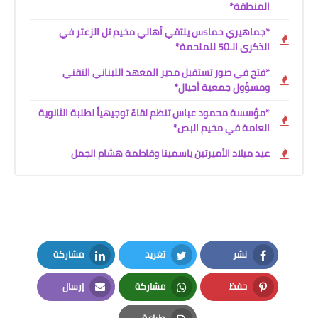
المنطقة*
*جماهيري حماsس يلتقي أهالي مخيم تل الزعتر في
الذكرى الـ50 للملحمة*
*فتح في صور تستقبل مدير المعهد اللبناني التقني
ومسؤول جمعية أجيال*
*مؤسسة محمود عباس تنظم لقاءً توجيهياً لطلبة الثانوية
العامة في مخيم البص*
عيد ميلاد الأميرتين ياسمينا وفاطمة هشام الجمل
نشر
تغريد
مشاركة
LinkedIn
Twitter
Facebook
حفظ
مشاركة
إرسال
Email
Whatsapp
Pinterest