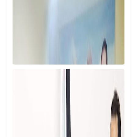
منوعات
💰📡🚨🌐💰🇱🇧 *سعر صرف الـــدولار
وأسعار الـــذهـــب واليـــورو
والـــمـــحـــروقـــات* 🇱🇧