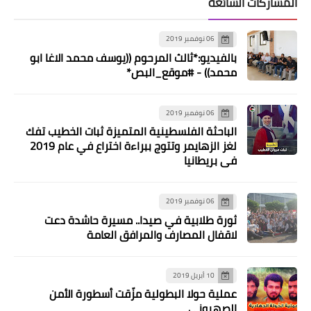
المشاركات الشائعة
06 نوفمبر 2019
أخبار فلسطين
بالفيديو:*ثالث المرحوم ((يوسف محمد الاغا ابو
*٤٤ عامًا على ترجل الأمير الأحمر "علي
محمد)) - #موقع_البص*
حسن سلامة"*
06 نوفمبر 2019
الباحثة الفلسطينية المتميزة ثبات الخطيب تفك
لغز الزهايمر وتتوج ببراءة اختراع في عام 2019
في بريطانيا
06 نوفمبر 2019
ثورة طلابية في صيدا.. مسيرة حاشدة دعت
لاقفال المصارف والمرافق العامة
مقالات
*كاسر الأمواج الصهيوني لن يكسر
10 أبريل 2019
عنفوان الفلسطينيين ولن ينال من
عملية حولا البطولية مزّقت أسطورة الأمن
الصهيوني