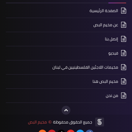
الصفحة الرئيسية
أخبار المخيمات
عن مخيم البص
النضال تلبي دعوة حز*ب الله وتزور معالم
الم♡قا-ومة
إتصل بنا
فيديو
مخيمات اللاجئين الفلسطينيين في لبنان
مخيم البص هنا
من نحن
مقالات
جميع الحقوق محفوظة
مخيم البص
©
تراجع التسامح الديني لدى الأوروبيين...