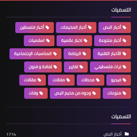
التسميات
أخبار البص
أخبار المخيمات
أخبار فلسطين
أخبار متنوعة
اخبار عالمية
اسلاميات
أخبار فلسطين
السفير دبور يستقبل السفير الجزائري في
الأخبار التقنية
الرياضة
المناسبات الإجتماعية
لبنان
تراث فلسطيني
تقارير
ثفافة و فنون
فيديو
محطات
مفالات
مقالات
منوعات
وجوه من مخيم البص
وفات
التسميات
أخبار البص
1714