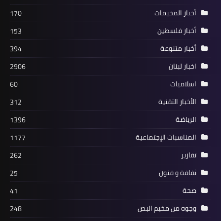
اسلاميات
أخبار المخيمات
170
مجلس علماء فلسطين يستقيل وفدا من
أخبار فلسطين
153
حزب الوفاء اللبناني في صيدا
أخبار متنوعة
394
اخبار لبنان
2906
اسلاميات
60
الأخبار التقنية
312
الرياضة
1396
المناسبات الإجتماعية
1177
تقارير
262
صحة
ثفافة و فنون
25
ثمانية أطعمة يجب الحذر من تناولها مع
صحة
الحليب
41
وجوه من مخيم البص
248