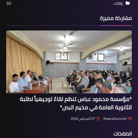
وفات
30
مشاركة مميزة
صحة
مخاطر جمّة للسمنة على صحة الأطفال..
احذرها
*مؤسسة محمود عباس تنظم لقاءً توجيهياً لطلبة
الثانوية العامة في مخيم البص*
Www.albuss.net
07 أغسطس 2026
الصفحات