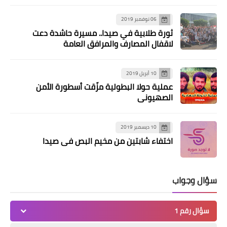
06 نوفمبر 2019
ثورة طلابية في صيدا.. مسيرة حاشدة دعت
لاقفال المصارف والمرافق العامة
10 أبريل 2019
عملية حولا البطولية مزّقت أسطورة الأمن
أخبار البص
الصهيوني
*(( خطوبة))*العريس الشاب *"حسن محمد
خضر" من العروس الشابة "مايا حسام
10 ديسمبر 2019
تكلي"*
اختفاء شابتين من مخيم البص في صيدا
سؤال وجواب
سؤال رقم 1