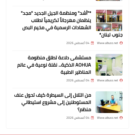
العنف في «عين الحلوة»
*"أشد" ومنظمة الجيل الجديد "مجد"
ينظمان مهرجاناً تكريمياً لطلاب
الشهادات الرسمية في مخيم البص
جنوب لبنان*
Www.albuss.net
04 أغسطس 2026
مستشفى دلاعة تطلق منظومة
AOHUA الذكية... نقلة نوعية في عالم
المناظير الطبية
أخبار البص
Www.albuss.net
04 أغسطس 2026
*⛽🌎📡🚨ارتفاع في أســعــار
من التلال إلى السيطرة كيف تحول عنف
الـمــحـــروقـــات ⛽*
المستوطنين إلى مشروع استيطاني
منظم؟
Www.albuss.net
04 أغسطس 2026