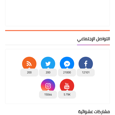
التواصل الإجتماعي
200
200
21000
12101
15044
5.79K
مشاركات عشوائية