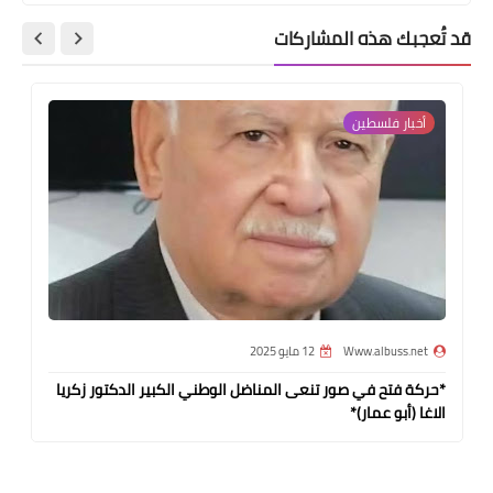
قد تُعجبك هذه المشاركات
أخبار فلسطين
Www.albuss.net
12 مايو 2025
*حركة فتح في صور تنعى المناضل الوطني الكبير الدكتور زكريا
الاغا (أبو عمار)*