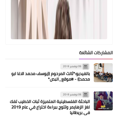
المشاركات الشائعة
06 نوفمبر 2019
بالفيديو:*ثالث المرحوم ((يوسف محمد الاغا ابو
محمد)) - #موقع_البص*
مقالات
06 نوفمبر 2019
⭕‏ *حبْس أنفاس في عين الحلوة وجمر
الباحثة الفلسطينية المتميزة ثبات الخطيب تفك
تحت الرماد :* ‏
لغز الزهايمر وتتوج ببراءة اختراع في عام 2019
في بريطانيا