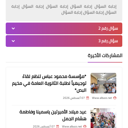
إجابة السؤال إجابة السؤال إجابة السؤال إجابة السؤال إجابة
السؤال إجابة السؤال إجابة السؤال
أخبار المخيمات
سؤال رقم 2
مخيّم ضبية:حكاية فلسطينيين مسيحيين
«تلبننوا» ولم ينسوا حلم العودة
سؤال رقم 3
المشاركات الأخيرة
*مؤسسة محمود عباس تنظم لقاءً
توجيهياً لطلبة الثانوية العامة في مخيم
البص*
Www.albuss.net
07 أغسطس 2026
عيد ميلاد الأميرتين ياسمينا وفاطمة
أخبار المخيمات
هشام الجمل
مخاوف متصاعدة من جولة جديدة من
Www.albuss.net
07 أغسطس 2026