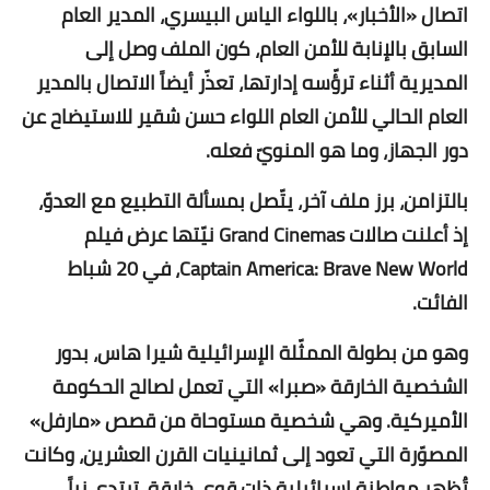
اتصال «الأخبار»، باللواء الياس البيسري، المدير العام
السابق بالإنابة للأمن العام، كون الملف وصل إلى
المديرية أثناء ترؤّسه إدارتها، تعذّر أيضاً الاتصال بالمدير
العام الحالي للأمن العام اللواء حسن شقير للاستيضاح عن
دور الجهاز، وما هو المنويّ فعله.
بالتزامن، برز ملف آخر، يتّصل بمسألة التطبيع مع العدوّ،
إذ أعلنت صالات Grand Cinemas نيّتها عرض فيلم
Captain America: Brave New World، في 20 شباط
الفائت.
وهو من بطولة الممثّلة الإسرائيلية شيرا هاس، بدور
الشخصية الخارقة «صبرا» التي تعمل لصالح الحكومة
الأميركية. وهي شخصية مستوحاة من قصص «مارفل»
المصوّرة التي تعود إلى ثمانينيات القرن العشرين، وكانت
تُظهر مواطنة إسرائيلية ذات قوى خارقة، ترتدي زياً