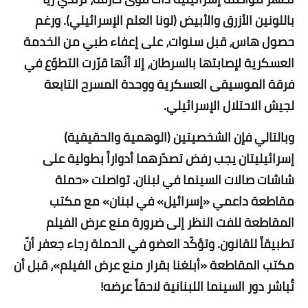
باللونين الأزرق والأبيض (لونا العلم الإسرائيلي). ورغم
حصول هاس، قبل سنوات، على إعفاء طبي من الخدمة
العسكرية لإصابتها بالسرطان، إلا أنّها قرّرت التطوّع في
فرقة الموسيقى العسكرية ووحدة المسرح التابعة
لجيش الاحتلال الإسرائيلي.
وبالتالي فإن الشخصيتين (الوهمية والحقيقية)
إسرائيليتان يجب رفض تصدّرهما أدواراً بطولية على
شاشات صالات السينما في لبنان. تواصلت «حملة
مقاطعة داعمي «إسرائيل» في لبنان» مع مكتب
المقاطعة للفت النظر إلى ضرورة منع عرض الفيلم
تطبيقاً للقانون. وتؤكّد العضو في الحملة رجاء جعفر أنّ
مكتب المقاطعة «أبلغنا بقرار منع عرض الفيلم»، قبل أن
تُباشر دور السينما اللبنانية لاحقاً عرضه!