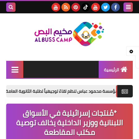
بحث هذه
المدونة
الإلكتروني
الرئيسية
الأخبار
ؤسسة محمود عباس تنظم لقاءً توجيهياً لطلبة الثانوية العامة في مخيم البص*
مقالات
*مُنتجات إسرائيلية في الأسواق
تقارير
اللبنانية ووزير الداخلية يخالف توصية
ثفافة و فنون
مكتب المقاطعة
المناسبات الإجتماعية