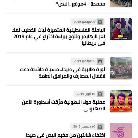
محمد)) - #موقع_البص*
06 نوفمبر 2019
الباحثة الفلسطينية المتميزة ثبات الخطيب تفك
لغز الزهايمر وتتوج ببراءة اختراع في عام 2019
في بريطانيا
06 نوفمبر 2019
ثورة طلابية في صيدا.. مسيرة حاشدة دعت
لاقفال المصارف والمرافق العامة
10 أبريل 2019
عملية حولا البطولية مزّقت أسطورة الأمن
الصهيوني
10 ديسمبر 2019
اختفاء شابتين من مخيم البص في صيدا