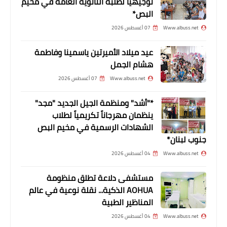
توجيهياً لطلبة الثانوية العامة في مخيم
البص*
حسن منيمنة: ذاكرة الحرب الأهلية في
زمن الكورونا.. الفلسطيني ليس وباء
Www.albuss.net
07 أغسطس 2026
عيد ميلاد الأميرتين ياسمينا وفاطمة
هشام الجمل
Www.albuss.net
07 أغسطس 2026
*"أشد" ومنظمة الجيل الجديد "مجد"
ينظمان مهرجاناً تكريمياً لطلاب
الشهادات الرسمية في مخيم البص
جنوب لبنان*
ثفافة و فنون
Www.albuss.net
04 أغسطس 2026
ثقافة وفن : مسرح إسطنبولي يُطلق «
الحكواتي قبل الإفطار والفيلم بعده »
مستشفى دلاعة تطلق منظومة
AOHUA الذكية... نقلة نوعية في عالم
خلال شهر رمضان
المناظير الطبية
Www.albuss.net
04 أغسطس 2026