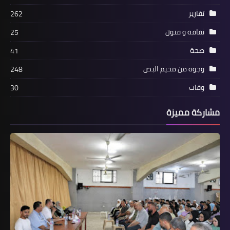
تقارير
262
ثفافة و فنون
25
صحة
41
وجوه من مخيم البص
248
وفات
30
مشاركة مميزة
أخبار فلسطين
السفير دبور يستقبل المفوض العام الجديد
للاونروا