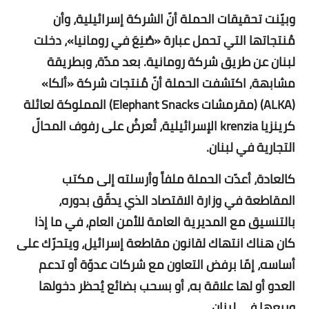
وبيّنت تحقيقات الحملة أنّ الشركة إسرائيلية، وأن
مُنتجاتها التي تحمل عبارة «صُنِعَ في رومانيا»، دخلت
لبنان عن طريق شركة رومانية. بعد مدّة، وبطريقة
مشابهة، اكتشفت الحملة أنّ مُنتجات شركة «ألكا»
(ALKA) (مقرمشات Elephant Snacks) المملوكة لعائلة
كرينزيا krenzia الإسرائيلية، تُعرضُ على رفوف المحالّ
التجارية في لبنان.
كالعادة، أعدّت الحملة ملفاً وأرسلته إلى مكتب
المقاطعة في وزارة الاقتصاد الذي يدقّق بدوره،
بالتنسيق مع المديرية العامة للأمن العام، في ما إذا
كان هناك انتهاك لقانون مقاطعة إسرائيل، ويتحرّك على
أساسه، إمّا برفض التعاون مع شركات عدوّة أو تدعم
العدو أو لها علاقة به، أو بسحب بضائع يُحظر دخولها
وبيعها في لبنان.