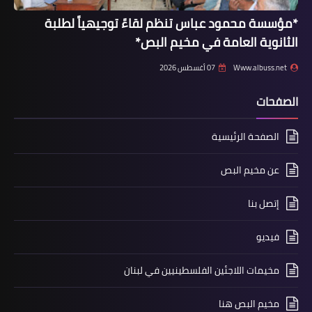
*مؤسسة محمود عباس تنظم لقاءً توجيهياً لطلبة
الثانوية العامة في مخيم البص*
Www.albuss.net
07 أغسطس 2026
مقالات
الصفحات
الاحتلال يتحمل المسؤولية بإعدام الاسير
البرغوثي بقلم : سري القدوة
الصفحة الرئيسية
عن مخيم البص
إتصل بنا
فيديو
مخيمات اللاجئين الفلسطينيين في لبنان
أخبار ‏البص
مخيم البص هنا
محدث:وزير الصحة اللبناني والسفير دبور