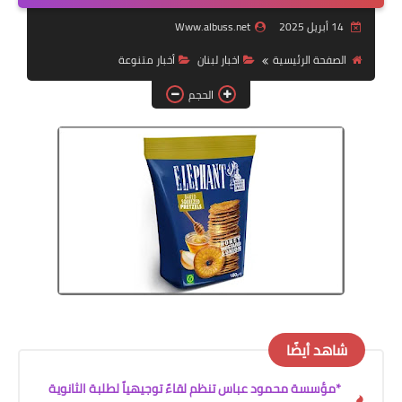
14 أبريل 2025
Www.albuss.net
لك سيدتي
الصفحة الرئيسية
اخبار لبنان
أخبار متنوعة
الحجم
شاهد أيضًا
*مؤسسة محمود عباس تنظم لقاءً توجيهياً لطلبة الثانوية