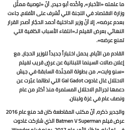
ما علمته «الأخبار»، وأكّده أبو حيدر، أنّ «توصية ممثّل
وزارة الاقتصاد في اللجنة التي تُشرف على الأفلام، جاءت
بعدم عرضه». إلا أنّ وزير الداخلية أحمد الحجّار أصدر القرار
النهائي بعرض الفيلم لـ«انتفاء الأسباب الكافية التي
تمنع عرضه».
القادم من الأيام، يحمل اختباراً جديداً للوزير الحجار، مع
إعلان صالات السينما اللبنانية عن عرضٍ قريب لفيلم
«سنو وايت»، من بطولة المجنّدة السابقة في جيش
الاحتلال غال غادوت Gal Gadot التي لطالما عبّرت عن
دعمها لجرائم الاحتلال المستمرة منذ أكثر من عام
ونصف عام في غزة ولبنان.
والجدير ذكره، أنّ مكتب المقاطعة كان قد منع عام 2016
عرض فيلم Batmen V Superman الذي شاركت غادوت
في تمثيله. وتكرّر الأمر عام 2017، بمنع فيلم Wonder