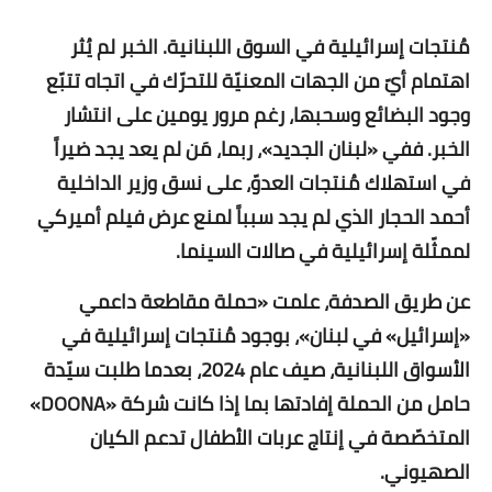
مُنتجات إسرائيلية في السوق اللبنانية. الخبر لم يُثر
اهتمام أيّ من الجهات المعنيّة للتحرّك في اتجاه تتبّع
وجود البضائع وسحبها، رغم مرور يومين على انتشار
الخبر. ففي «لبنان الجديد»، ربما، مَن لم يعد يجد ضيراً
في استهلاك مُنتجات العدوّ، على نسق وزير الداخلية
أحمد الحجار الذي لم يجد سبباً لمنع عرض فيلم أميركي
لممثّلة إسرائيلية في صالات السينما.
عن طريق الصدفة، علمت «حملة مقاطعة داعمي
«إسرائيل» في لبنان»، بوجود مُنتجات إسرائيلية في
الأسواق اللبنانية، صيف عام 2024، بعدما طلبت سيّدة
حامل من الحملة إفادتها بما إذا كانت شركة «DOONA»
المتخصّصة في إنتاج عربات الأطفال تدعم الكيان
الصهيوني.