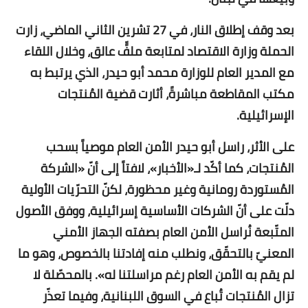
بعد وقف إطلاق النار، في 27 تشرين الثاني الماضي، زارت
الحملة وزارة الاقتصاد لمتابعة ملفٍّ عالق، وخلال اللقاء
مع المدير العام للوزارة محمد أبو حيدر، الذي يرتبط به
مكتب المقاطعة مباشرةً، أثارت قضية المُنتجات
الإسرائيلية.
على الأثر، راسل أبو حيدر الأمن العام موصياً بسحب
المُنتجات، كما أكّد لـ«الأخبار»، لافتاً إلى أنّ «الشركة
المُستوردة رومانية وغير محظورة، لكنّ التحرّيات الأولية
دلّت على أنّ الشركات الأساسية إسرائيلية، ووفق الأصول
المتّبعة نُراسل الأمن العام بصفته الجهاز الأمني
المعنيّ بالتحقّق، ونطلب منه إفادتنا بالخصوص، وهو ما
لم يقم به الأمن العام رغم مراسلتنا له». بالمحصّلة لا
تزال المُنتجات تُباع في السوق اللبنانية، وفيما تعذّر