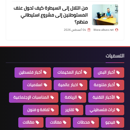
من التلال إلى السيطرة كيف تحول عنف
المستوطنين إلى مشروع استيطاني
منظم؟
Www.albuss.net
04 أغسطس 2026
أخبار متنوعة
التسميات
توفيق عبدلله رفضه بشكل قاطع وصف
الشعب الفلسطيني بأنه كورونا
أخبار البص
أخبار المخيمات
أخبار فلسطين
أخبار متنوعة
اخبار عالمية
اسلاميات
الأخبار التقنية
الرياضة
المناسبات الإجتماعية
تراث فلسطيني
تقارير
ثفافة و فنون
فيديو
محطات
مفالات
مقالات