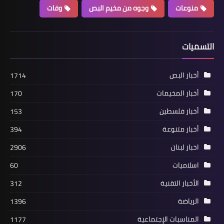
منوعات
وجوه من مخيم البص
وفات
اسلاميات
فتاوى مجلس علماء فلسطين في أحكام
التسميات
الصيام الضرورية التي يحتاجها كل صائم.
أخبار البص
1714
أخبار المخيمات
170
أخبار فلسطين
153
أخبار متنوعة
394
اخبار لبنان
2906
اسلاميات
60
الأخبار التقنية
312
مقالات
الرياضة
1396
نتنياهو يستأجرُ غانتس حارساً ويمتطيه
حماراً بقلم د. مصطفى يوسف اللداوي
المناسبات الإجتماعية
1177