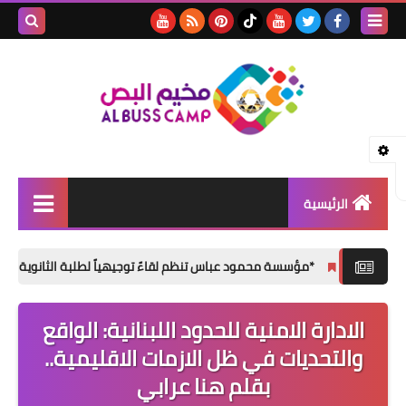
بحث هذه
المدونة
الإلكتروني
الرئيسية
الأخبار
*مؤسسة محمود عباس تنظم لقاءً توجيهياً لطلبة الثانوية العامة في مخيم الب
مقالات
الادارة الامنية للحدود اللبنانية: الواقع
تقارير
والتحديات في ظل الازمات الاقليمية..
ثفافة و فنون
بقلم هنا عرابي
المناسبات الإجتماعية