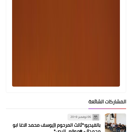
المشاركات الشائعة
06 نوفمبر 2019
بالفيديو:*ثالث المرحوم ((يوسف محمد الاغا ابو
محمد)) - #موقع_البص*