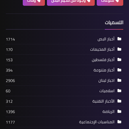
منوعات
وجوه من مخيم البص
وفات
التسميات
أخبار المخيمات
وفد "الأطباء الفلسطينيين في أوروبا"
أخبار البص
1714
يصل إلى مستشفى "الهمشري" لإجراء
عمليات جراحية
أخبار المخيمات
170
أخبار فلسطين
153
أخبار متنوعة
394
اخبار لبنان
2906
اسلاميات
60
الأخبار التقنية
312
الرياضة
1396
المناسبات الإجتماعية
1177
أخبار المخيمات