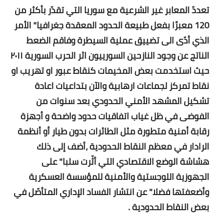
تعددّ المعابر غير الشرعية مع سوريا التي تقدّر بأكثر من
120 معبرًا بفعل طبيعة الحدود المعقدة جغرافيا" الأمر
الذي أدّى الى تضييق عملية السيطرة وفاقم الضعط
الناتج عن وجود النازحين السورييون اثر الحرب السورية ٢٠١١
حيث استخدمت بعض المخيمات كنقاط عبور او تهريب او
نقاط تمركز لجماعات ارهابية والآن بتداعيات اعادة
تشكيل المشهد الأمني الحدودي بعد سنوات من
الفوضى في ظل غياب اتفاقيات حدود واضحة و أجهزة
رقابة أمنية متطورة مثل الطائرات بدون طيار أو أنظمة
الرادار في معظم النقاط الحدودية ،أضف إلى ذلك
هشاشة الوضع الاقتصادي التي أثّرت سلبا" على
الجهوزية اللوجستية والأمنية للمؤسسة العسكرية
وأضعفتها فضلا" عن انتشار الفساد الإداري المتأصّل في
بعض النقاط الحدودية .