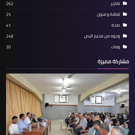
تقارير
262
خاص : من يتحمل مسؤولية توقف أعمال
البنى التحتية في "الرشيدية" ؟
ثفافة و فنون
25
صحة
41
وجوه من مخيم البص
248
وفات
30
مشاركة مميزة
أخبار البص
"بـركـة" يستقبل اللواء "الـمـقـدح" ويبحث
معه الأوضاع في المخيمات الفلسطينية