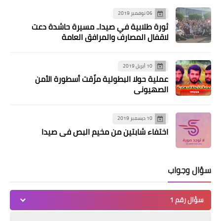
06 نوفمبر 2019
وفات
ثورة طلابية في صيدا.. مسيرة حاشدة دعت
لاقفال المصارف والمرافق العامة
فقيد الشباب الغالي اشرف محمود سالم
في ذمة الله والدفن اليوم
10 أبريل 2019
عملية حولا البطولية مزّقت أسطورة الأمن
الصهيوني
10 ديسمبر 2019
اختفاء شابتين من مخيم البص في صيدا
سؤال وجواب
أخبار فلسطين
السفير دبور يستقبل وفداً من جمعية
سؤال رقم 1
المساعدات الشعبية النروجية