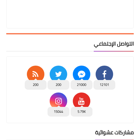
التواصل الإجتماعي
200
200
21000
12101
15044
5.79K
مشاركات عشوائية