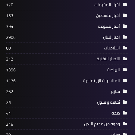
أخبار المخيمات
170
أخبار فلسطين
153
أخبار متنوعة
394
اخبار لبنان
2906
أخبار فلسطين
اسلاميات
60
*مسيرة حاشدة في مدينة بريمن
الأخبار التقنية
312
الألمانية استنكارا لاستمرار العدوان
الاسرائيلي على غزة والضفة*
الرياضة
1396
المناسبات الإجتماعية
1176
تقارير
262
ثفافة و فنون
25
صحة
41
وجوه من مخيم البص
248
وفات