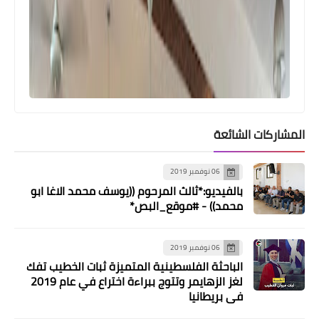
أخبار البص
المشاركات الشائعة
جنازة المرحوم بإذن الله اشرف محمود
سالم
06 نوفمبر 2019
بالفيديو:*ثالث المرحوم ((يوسف محمد الاغا ابو
محمد)) - #موقع_البص*
06 نوفمبر 2019
الباحثة الفلسطينية المتميزة ثبات الخطيب تفك
لغز الزهايمر وتتوج ببراءة اختراع في عام 2019
في بريطانيا