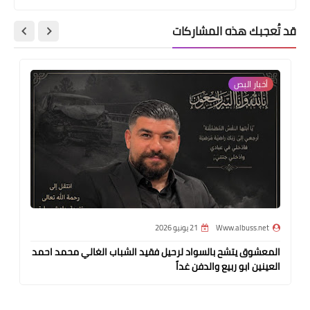
قد تُعجبك هذه المشاركات
أخبار ‏البص
Www.albuss.net
21 يونيو 2026
المعشوق يتشح بالسواد لرحيل فقيد الشباب الغالي محمد احمد
العينين ابو ربيع والدفن غداً