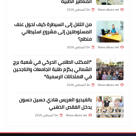
المناظير الطبية
Www.albuss.net
04 أغسطس 2026
من التلال إلى السيطرة كيف تحول عنف
أخبار المخيمات
المستوطنين إلى مشروع استيطاني
جبهة التحرير العربية تشارك الشعبية في
منظم؟
صور احياء ذكرى است♡شهاد القائد أبو
Www.albuss.net
04 أغسطس 2026
علي مصطفى
*المكتب الطلابي الحركي في شعبة برج
الشمالي يكرّم طلبة الجامعات والناجحين
في الامتحانات الرسمية*
Www.albuss.net
04 أغسطس 2026
بالفيديو العريس هادي حسين حسون
يدخل الفقص الذهبي
Www.albuss.net
04 أغسطس 2026
أخبار المخيمات