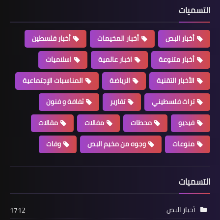
الشعبية في صور تحيي ذكرى
التسميات
است♡شهاد القائد “أبو علي مصطفى”
أخبار البص
أخبار المخيمات
أخبار فلسطين
أخبار متنوعة
اخبار عالمية
اسلاميات
الأخبار التقنية
الرياضة
المناسبات الإجتماعية
تراث فلسطيني
تقارير
ثفافة و فنون
فيديو
محطات
مفالات
مقالات
منوعات
وجوه من مخيم البص
وفات
مقالات
بيارق الظل لمحمد سرور مشروع كتاب
جديد
التسميات
أخبار البص
1712