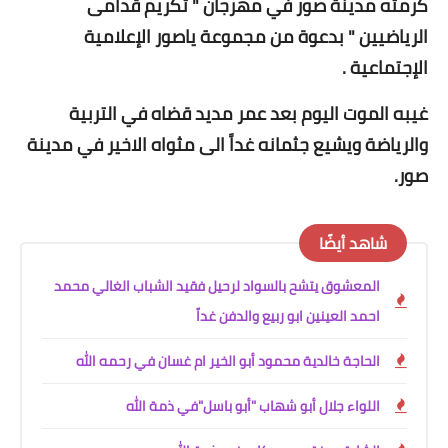
كرمته مدينة صور في مهرجان " تكريم قدامى
الرياضيين " بدعوة من مجموعة ياصور الإعلامية
الإجتماعية .
غيبه الموت اليوم بعد عمر مديد قضاه في التربية
والرياضة ويشيع جثمانه غداً الى مثواه الاخير في مدينة
صور.
شاهد أيضًا
المعشوق يتشح بالسواد لرحيل فقيد الشباب الغالي محمد
احمد العينين ابو ربيع والدفن غداً
الحاجة خالدية محمود أبو الخير ام غسان في رحمه الله
اللواء جلال أبو شهاب "أبو باسل"في ذمة ﷲ