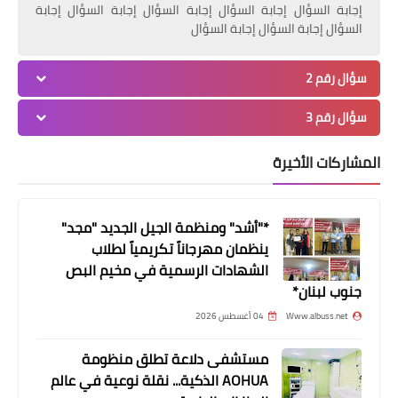
إجابة السؤال إجابة السؤال إجابة السؤال إجابة السؤال إجابة
السؤال إجابة السؤال إجابة السؤال
سؤال رقم 2
سؤال رقم 3
المشاركات الأخيرة
محطات
*"أشد" ومنظمة الجيل الجديد "مجد"
وحدة التدخل الصحي تلتقي الدفاع المدني
ينظمان مهرجاناً تكريمياً لطلاب
اللبناني في صور
الشهادات الرسمية في مخيم البص
جنوب لبنان*
Www.albuss.net
04 أغسطس 2026
مستشفى دلاعة تطلق منظومة
AOHUA الذكية... نقلة نوعية في عالم