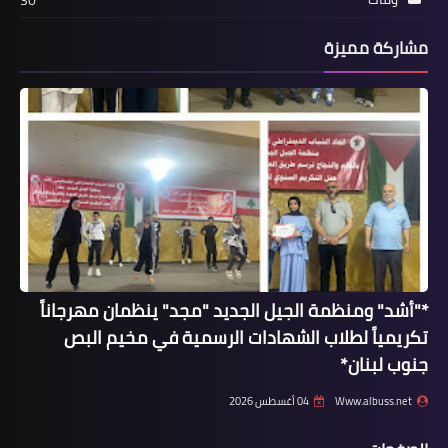
30
أخبار البص
مشاركة مميزة
بالفيديو: ثالث المرحوم بإذن الله شادي عبد
الحفيظ عبد الحفيظ
*"أشد" ومنظمة الجيل الجديد "مجد" ينظمان مهرجاناً
محطات
تكريمياً لطلاب الشهادات الرسمية في مخيم البص
الأونروا تواصل عملية التحقق الرقمي
جنوب لبنان*
للاجئي فلسطين في لبنان المستفيدين
Www.albuss.net
04 أغسطس 2026
من المساعدات النقدية