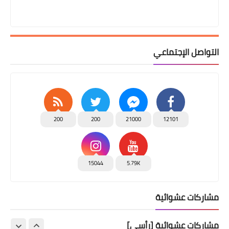
التواصل الإجتماعي
200
200
21000
12101
15044
5.79K
مشاركات عشوائية
مشاركات عشوائية [رأسي]