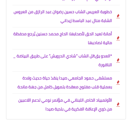
خطوبة العريس الشاب حسين رضوان عبد الرازق من العروس
الشابة منال عبد الباسط زيداني
أمانة تعيد الحق لأصحابها: الحاج محمد حسنين يُرجع محفظة
مالية لصاحبها
*العدو يقtتل الشاب "شادي الدرويش" على طريق البياضة _
الناقورة
مستشفى حمود الجامعي صيدا ينقذ حياة حديث ولادة
بعملية قلب مفتوح معقدة بتمويل كامل من جهة مانحة
الأولمبياد الخاص اللبناني في مؤتمر نوعي لدعم اللاعبين
من ذوي الإعاقة الفكرية في بلدية صيدا