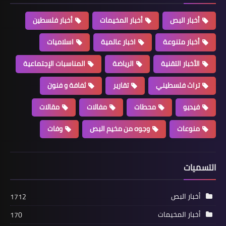
أخبار البص
أخبار المخيمات
أخبار فلسطين
أخبار متنوعة
اخبار عالمية
اسلاميات
الأخبار التقنية
الرياضة
المناسبات الإجتماعية
تراث فلسطيني
تقارير
ثفافة و فنون
فيديو
محطات
مفالات
مقالات
أخبار البص
منوعات
وجوه من مخيم البص
وفات
*تقبل التعازي بوفاة المرحوم الحاج علي
محمد قاسم في اليوم الثالث*
التسميات
أخبار البص
1712
أخبار المخيمات
170