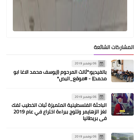
المشاركات الشائعة
أخبار المخيمات
مخيم عين الحلوة لا تعليق
06 نوفمبر 2019
بالفيديو:*ثالث المرحوم ((يوسف محمد الاغا ابو
محمد)) - #موقع_البص*
06 نوفمبر 2019
الباحثة الفلسطينية المتميزة ثبات الخطيب تفك
لغز الزهايمر وتتوج ببراءة اختراع في عام 2019
في بريطانيا
06 نوفمبر 2019