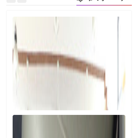
مقالات
*⭕ قضيّة لين طالب: الخال متورّط...
والعائلة كانت تَعلَم