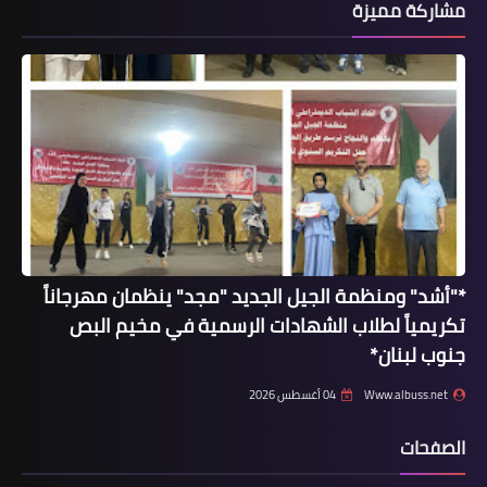
مشاركة مميزة
مستشفى الهمشري ويلتقي مديرها
العام*
*"أشد" ومنظمة الجيل الجديد "مجد" ينظمان مهرجاناً
تكريمياً لطلاب الشهادات الرسمية في مخيم البص
محطات
جنوب لبنان*
حزب الوفاء اللبناني يزور مستشفى
الهمشري ويلتقي مديرها العام .
Www.albuss.net
04 أغسطس 2026
الصفحات