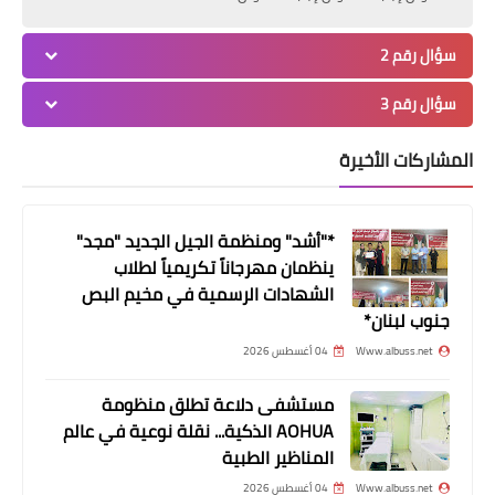
سؤال رقم 2
سؤال رقم 3
المشاركات الأخيرة
أخبار البص
اعلانٌ تسجيل الطلاب الجدد والقدامى صادرٌ
عن إدارة ثانويّـة دير ياسين / الأونروا -
*"أشد" ومنظمة الجيل الجديد "مجد"
ينظمان مهرجاناً تكريمياً لطلاب
البصّ
الشهادات الرسمية في مخيم البص
جنوب لبنان*
Www.albuss.net
04 أغسطس 2026
مستشفى دلاعة تطلق منظومة
AOHUA الذكية... نقلة نوعية في عالم
المناظير الطبية
Www.albuss.net
04 أغسطس 2026