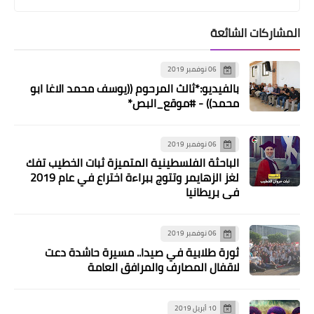
مبابي يبلغ باريس سان جيرمان بقراره
النهائي تجاه مستقبله
المشاركات الشائعة
06 نوفمبر 2019
بالفيديو:*ثالث المرحوم ((يوسف محمد الاغا ابو
محمد)) - #موقع_البص*
06 نوفمبر 2019
الباحثة الفلسطينية المتميزة ثبات الخطيب تفك
لغز الزهايمر وتتوج ببراءة اختراع في عام 2019
في بريطانيا
الرياضة
ليفربول يحاول خطف مويسيس كايسيدو
06 نوفمبر 2019
من أنياب تشيلسي
ثورة طلابية في صيدا.. مسيرة حاشدة دعت
لاقفال المصارف والمرافق العامة
10 أبريل 2019