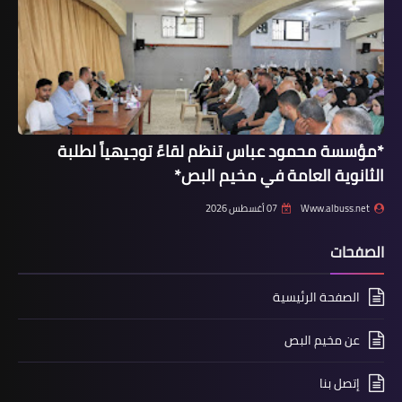
أخبار متنوعة
*مؤسسة محمود عباس تنظم لقاءً توجيهياً لطلبة
*📡🌎🚨الأمن العام اللبناني يعدّل رسوم
الثانوية العامة في مخيم البص*
إصدار جوازات السفر*
Www.albuss.net
07 أغسطس 2026
الصفحات
الصفحة الرئيسية
عن مخيم البص
إتصل بنا