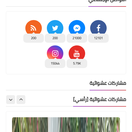
200
200
21000
12101
15044
5.79K
مشاركات عشوائية
مشاركات عشوائية [رأسي]