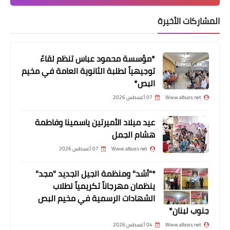
المشاركات الأخيرة
محطات
إرتفاع جديد في أسعار المحروقات
*مؤسسة محمود عباس تنظم لقاءً
توجيهياً لطلبة الثانوية العامة في مخيم
البص*
Www.albuss.net
07 أغسطس 2026
عيد ميلاد الأميرتين ياسمينا وفاطمة
هشام الجمل
Www.albuss.net
07 أغسطس 2026
*"أشد" ومنظمة الجيل الجديد "مجد"
مقالات
ينظمان مهرجاناً تكريمياً لطلاب
إبراهيم النابلسي رفع الله قدره وأعلى
الشهادات الرسمية في مخيم البص
جنوب لبنان*
مقامه.. بقلم د. مصطفى يوسف اللداوي
Www.albuss.net
04 أغسطس 2026