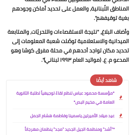
المناطق اللّبنانية، والعمل على تحديد أماكن وجودهم
بغية توقيفهم".
وأضاف البلاغ، "نتيجة الاستقصاءات والتحريّات، والمتابعة
الميدانية والاستعلامية توصّلت شعبة المعلومات إلى
تحديد مكان تواجد أحدهم في محلة مفرق كوشا وهو
المدعو م. ع. (مواليد العام ١٩٩٣ لبناني)".
شاهد أيضًا
*مؤسسة محمود عباس تنظم لقاءً توجيهياً لطلبة الثانوية
العامة في مخيم البص*
عيد ميلاد الأميرتين ياسمينا وفاطمة هشام الجمل
*"أشد" ومنظمة الجيل الجديد "مجد" ينظمان مهرجاناً