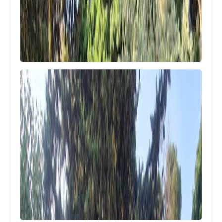
الرياضة
بايرن ميونخ يحسم صفقة كين
الرياضة