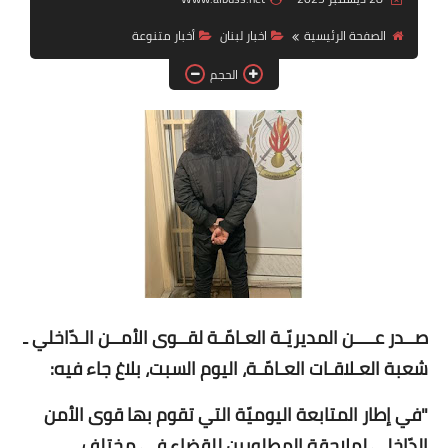
الصفحة الرئيسية
اخبار لبنان
أخبار متنوعة
لك سيدتي
الحجم
صــدر عــــن المديريّـة العـامّـة لقــوى الأمــن الـدّاخلي ـ
شعبة العـلاقـات العـامّـة، اليوم السبت، بلاغ جاء فيه:
"في إطار المتابعة اليوميّة التي تقوم بها قوى الأمن
الدّاخلي لملاحقة المطلوبين للقضاء في مختلف