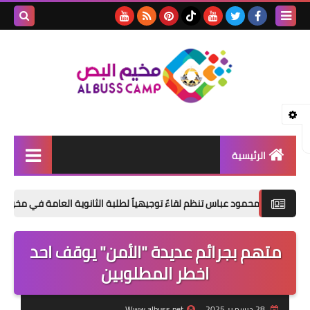
بحث هذه
المدونة
الإلكتروني
الرئيسية
الأخبار
ود عباس تنظم لقاءً توجيهياً لطلبة الثانوية العامة في مخيم البص*
مقالات
متهم بجرائم عديدة "الأمن" يوقف احد
تقارير
اخطر المطلوبين
ثفافة و فنون
المناسبات الإجتماعية
28 ديسمبر 2025
Www.albuss.net