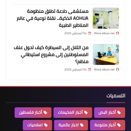
مستشفى دلاعة تطلق منظومة
AOHUA الذكية... نقلة نوعية في عالم
المناظير الطبية
Www.albuss.net
04 أغسطس 2026
من التلال إلى السيطرة كيف تحول عنف
المستوطنين إلى مشروع استيطاني
منظم؟
أخبار متنوعة
Www.albuss.net
04 أغسطس 2026
⭕سقوط شاب من الطابق الرابع خلال
تنظيف ألواح الطاقة الشمسية في صيدا
التسميات
أخبار البص
أخبار المخيمات
أخبار فلسطين
أخبار متنوعة
اخبار عالمية
اسلاميات