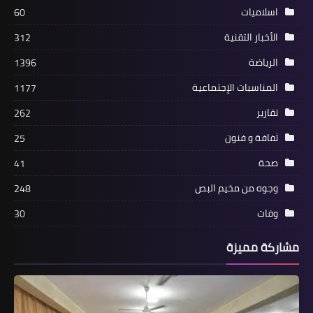
لاس_تش♡هاد تل الزعتر فلنحافظ على
اسلاميات
60
وحدتنا كي تتحقّق عودتنا إلى فلسطين
الأخبار التقنية
312
الرياضة
1396
المناسبات الإجتماعية
1177
تقارير
262
ثفافة و فنون
25
صحة
41
أخبار المخيمات
وجوه من مخيم البص
248
*في الذكرى 47 للملحمة: جماهيري
وفات
30
حم#اس يلتقي أهالي تل الزعتر ويزور
مقبرة الش♡هداء*
مشاركة مميزة