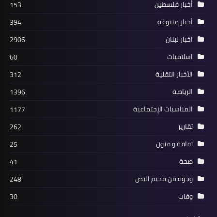
أخبار فلسطين
153
مصالحة برعاية اللواء منير المقدح والقوى
الإسلامية في مخيم عين الحلوة
أخبار متنوعة
394
اخبار لبنان
2906
اسلاميات
60
الأخبار التقنية
312
الرياضة
1396
المناسبات الإجتماعية
1177
تقارير
262
ثفافة و فنون
25
أخبار المخيمات
صحة
41
بيان صادر عن اللجنة الأمنية الفلسطينية
العليا
وجوه من مخيم البص
248
وفات
30