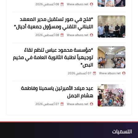
Www.albuss.net
08 أغسطس 2026
*فتح في صور تستقبل مدير المعهد
اللبناني التقني ومسؤول جمعية أجيال*
Www.albuss.net
08 أغسطس 2026
*مؤسسة محمود عباس تنظم لقاءً
توجيهياً لطلبة الثانوية العامة في مخيم
البص*
Www.albuss.net
07 أغسطس 2026
أخبار المخيمات
جرذون يحرك ملف عملية ترميم المنازل
عيد ميلاد الأميرتين ياسمينا وفاطمة
في “عين الحلوة”!!
هشام الجمل
Www.albuss.net
07 أغسطس 2026
التسميات