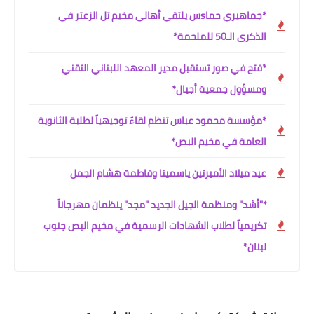
*جماهيري حماsس يلتقي أهالي مخيم تل الزعتر في
الذكرى الـ50 للملحمة*
*فتح في صور تستقبل مدير المعهد اللبناني التقني
ومسؤول جمعية أجيال*
*مؤسسة محمود عباس تنظم لقاءً توجيهياً لطلبة الثانوية
العامة في مخيم البص*
عيد ميلاد الأميرتين ياسمينا وفاطمة هشام الجمل
*"أشد" ومنظمة الجيل الجديد "مجد" ينظمان مهرجاناً
تكريمياً لطلاب الشهادات الرسمية في مخيم البص جنوب
لبنان*