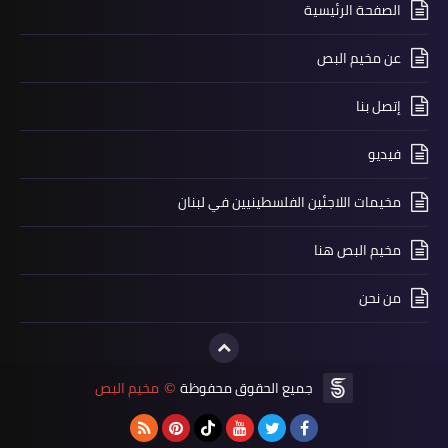
الصفحة الرئيسية
أخبار فلسطين
نايف حواتمة في رسالة الى المؤتمر
عن مخيم البص
العربي العام المنعقد في بيروت دعما
للمقاومة
إتصل بنا
فيديو
مخيمات اللاجئين الفلسطينيين في لبنان
مخيم البص هنا
من نحن
أخبار البص
اللجنة الامنية الفلسطينية العليا تستنفر
جميع الحقوق محفوظة
مخيم البص
©
لحماية عين الحلوة والجوار.. وتأخذ
الهواجس جديا