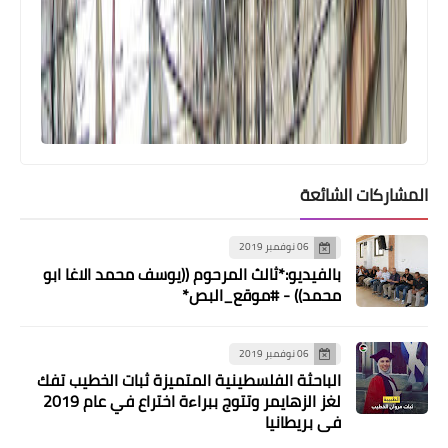
المشاركات الشائعة
06 نوفمبر 2019
بالفيديو:*ثالث المرحوم ((يوسف محمد الاغا ابو
محمد)) - #موقع_البص*
06 نوفمبر 2019
الباحثة الفلسطينية المتميزة ثبات الخطيب تفك
لغز الزهايمر وتتوج ببراءة اختراع في عام 2019
في بريطانيا