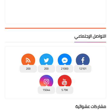
التواصل الإجتماعي
200
200
21000
12101
15044
5.79K
مشاركات عشوائية