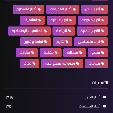
أخبار البص
أخبار المخيمات
أخبار فلسطين
أخبار متنوعة
اخبار عالمية
اسلاميات
أخبار البص
الأخبار التقنية
الرياضة
المناسبات الإجتماعية
أطفال المخيمات الفلسطينية في الجنوب
تراث فلسطيني
تقارير
ثفافة و فنون
يودعون مدارسهم: نعمل لإعالة أهلنا!
فيديو
محطات
مفالات
مقالات
منوعات
وجوه من مخيم البص
وفات
التسميات
أخبار البص
1716
أخبار المخيمات
170
أخبار المخيمات