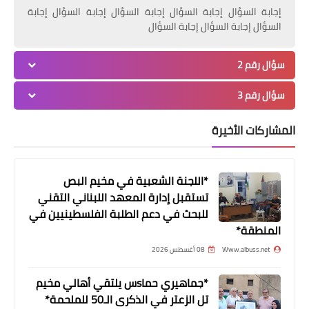
إجابة السؤال إجابة السؤال إجابة السؤال إجابة السؤال إجابة
السؤال إجابة السؤال إجابة السؤال
أخبار المخيمات
"انتماء" تكرم أكبر مسنة فلسطينية في
سؤال رقم 2
لبنان
سؤال رقم 3
المشاركات الأخيرة
*اللجنة الشعبية في مخيم البص
تستقبل إدارة المعهد اللبناني التقني
للبحث في دعم الطلبة الفلسطينيين في
المنطقة*
Www.albuss.net
08 أغسطس 2026
مقالات
*جماهيري حماsس يلتقي أهالي مخيم
المخيمات الفلسطينيه بقلم : نزهة الروبي
تل الزعتر في الذكرى الـ50 للملحمة*