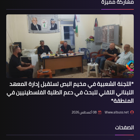
مشاركة مميزة
أخبار متنوعة
قائد اليونيفيل االماليزية يلتقي الفاعليات
المحلية في جنوب لبنان
*اللجنة الشعبية في مخيم البص تستقبل إدارة المعهد
اللبناني التقني للبحث في دعم الطلبة الفلسطينيين في
المنطقة*
Www.albuss.net
08 أغسطس 2026
الصفحات