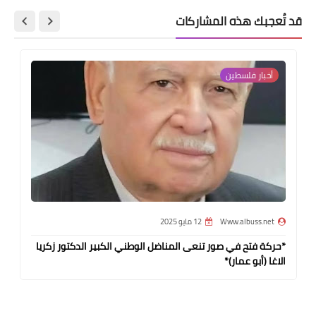
قد تُعجبك هذه المشاركات
أخبار فلسطين
Www.albuss.net
12 مايو 2025
*حركة فتح في صور تنعى المناضل الوطني الكبير الدكتور زكريا
الاغا (أبو عمار)*