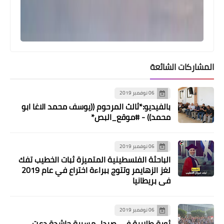
المشاركات الشائعة
06 نوفمبر 2019
بالفيديو:*ثالث المرحوم ((يوسف محمد الاغا ابو
محمد)) - #موقع_البص*
مقالات‏
الثورة الفلسطينية المعاصرة مسيرة نضال
06 نوفمبر 2019
لم تنته بقلم آمنة الدبش
الباحثة الفلسطينية المتميزة ثبات الخطيب تفك
لغز الزهايمر وتتوج ببراءة اختراع في عام 2019
في بريطانيا
06 نوفمبر 2019
ثورة طلابية في صيدا.. مسيرة حاشدة دعت