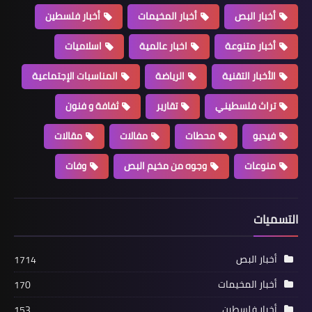
أخبار ‏البص
أخبار البص
أخبار المخيمات
أخبار فلسطين
الجبهة الد.يمقر.اطية تبحث مع وزير
أخبار متنوعة
اخبار عالمية
اسلاميات
العمل اللبناني حق اللاجئين الفلسطينيين
في العمل*
الأخبار التقنية
الرياضة
المناسبات الإجتماعية
تراث فلسطيني
تقارير
ثفافة و فنون
فيديو
محطات
مفالات
مقالات
منوعات
وجوه من مخيم البص
وفات
التسميات
أخبار ‏البص
أخبار البص
1714
*فتح في صور تستقبل اللجنة الشعبية في
أخبار المخيمات
170
مخيم برج الشمالي*
أخبار فلسطين
153