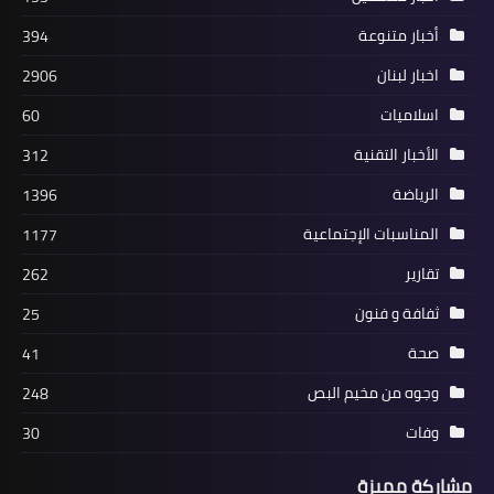
أخبار متنوعة
394
اخبار لبنان
2906
اسلاميات
60
الأخبار التقنية
312
الرياضة
1396
المناسبات الإجتماعية
1177
أخبار ‏البص
تقارير
262
أثناء التقاط صور في فاريا… شاب من
ثفافة و فنون
25
الجنسية السورية يفارق الحياة
صحة
41
وجوه من مخيم البص
248
وفات
30
مشاركة مميزة