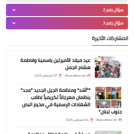
قا♡سم سليما♡ني في مخيم البرج
سؤال رقم 2
الشمالي*
سؤال رقم 3
المشاركات الأخيرة
عيد ميلاد الأميرتين ياسمينا وفاطمة
هشام الجمل
Www.albuss.net
07 أغسطس 2026
*"أشد" ومنظمة الجيل الجديد "مجد"
أخبار ‏البص
ينظمان مهرجاناً تكريمياً لطلاب
*جريمة هزّت مجدل عنجر خلاف عائلي
الشهادات الرسمية في مخيم البص
يذهب ضحيته قتيل وجريح*
جنوب لبنان*
Www.albuss.net
04 أغسطس 2026