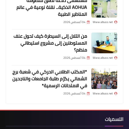
مستشفى دلاعة تطلق منظومة
AOHUA الذكية... نقلة نوعية في عالم
المناظير الطبية
Www.albuss.net
04 أغسطس 2026
من التلال إلى السيطرة كيف تحول عنف
المستوطنين إلى مشروع استيطاني
منظم؟
أخبار ‏البص
Www.albuss.net
04 أغسطس 2026
إعتقلت مادورو وصدام حسين… من هي
قوات دلتا فورس الأميركية؟*
*المكتب الطلابي الحركي في شعبة برج
الشمالي يكرّم طلبة الجامعات والناجحين
في الامتحانات الرسمية*
Www.albuss.net
04 أغسطس 2026
التسميات