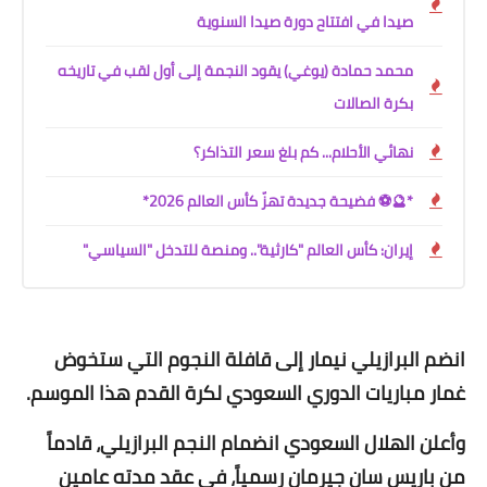
صيدا في افتتاح دورة صيدا السنوية
محمد حمادة (يوغي) يقود النجمة إلى أول لقب في تاريخه
بكرة الصالات
نهائي الأحلام... كم بلغ سعر التذاكر؟
*🔮⚽ فضيحة جديدة تهزّ كأس العالم 2026*
إيران: كأس العالم "كارثية".. ومنصة للتدخل "السياسي"
انضم البرازيلي نيمار إلى قافلة النجوم التي ستخوض
غمار مباريات الدوري السعودي لكرة القدم هذا الموسم.
وأعلن الهلال السعودي انضمام النجم البرازيلي، قادماً
من باريس سان جيرمان رسمياً، في عقد مدته عامين