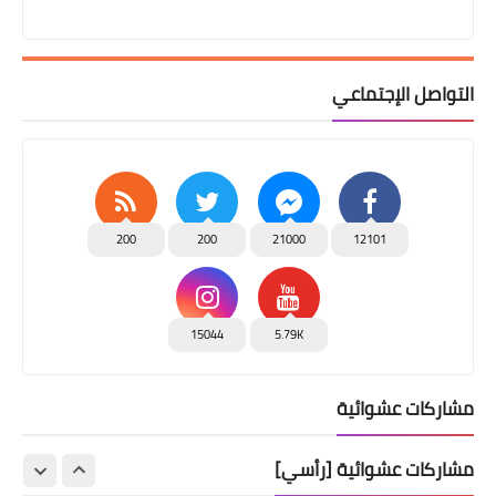
التواصل الإجتماعي
200
200
21000
12101
15044
5.79K
مشاركات عشوائية
مشاركات عشوائية [رأسي]