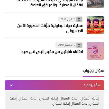
لاقفال المصارف والمرافق العامة
10 أبريل 2019
عملية حولا البطولية مزّقت أسطورة الأمن
أخبار ‏البص
الصهيوني
المعشوق يتشح بالسواد لوفاة فقيد
الشباب الغالي حسن عدنان عبد العال
10 ديسمبر 2019
اختفاء شابتين من مخيم البص في صيدا
سؤال وجواب
سؤال رقم 1
إجابة السؤال إجابة السؤال إجابة السؤال إجابة السؤال إجابة
أخبار ‏البص
السؤال إجابة السؤال إجابة السؤال
*احياء ذكرى ش♡هيد القدس اللواء