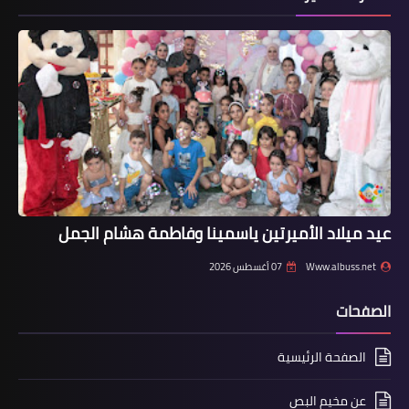
أخبار ‏البص
مكتب مكافحة المخـ..ــدّرات في زحلة
يضبط مستودعًا لتصنيع مواد مخدّ.ر.ة في
داخله كميّة كبيرة من الأسلحة الحربيّة
عيد ميلاد الأميرتين ياسمينا وفاطمة هشام الجمل
Www.albuss.net
07 أغسطس 2026
الصفحات
الصفحة الرئيسية
أخبار ‏البص
عن مخيم البص