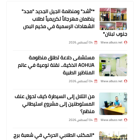
*"أشد" ومنظمة الجيل الجديد "مجد"
ينظمان مهرجاناً تكريمياً لطلاب
الشهادات الرسمية في مخيم البص
جنوب لبنان*
Www.albuss.net
04 أغسطس 2026
مستشفى دلاعة تطلق منظومة
AOHUA الذكية... نقلة نوعية في عالم
المناظير الطبية
أخبار فلسطين
Www.albuss.net
04 أغسطس 2026
هل بدأت مرحلة توطين الفلسطينيين بنزاع
الأونروا؟
من التلال إلى السيطرة كيف تحول عنف
المستوطنين إلى مشروع استيطاني
منظم؟
Www.albuss.net
04 أغسطس 2026
*المكتب الطلابي الحركي في شعبة برج