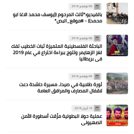
06 نوفمبر 2019
بالفيديو:*ثالث المرحوم ((يوسف محمد الاغا ابو
محمد)) - #موقع_البص*
06 نوفمبر 2019
الباحثة الفلسطينية المتميزة ثبات الخطيب تفك
لغز الزهايمر وتتوج ببراءة اختراع في عام 2019
في بريطانيا
06 نوفمبر 2019
ثورة طلابية في صيدا.. مسيرة حاشدة دعت
لاقفال المصارف والمرافق العامة
10 أبريل 2019
عملية حولا البطولية مزّقت أسطورة الأمن
الصهيوني