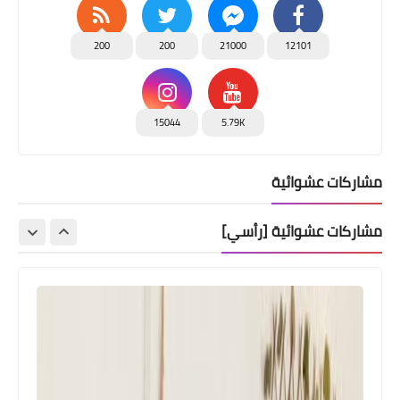
200
200
21000
12101
15044
5.79K
مشاركات عشوائية
مشاركات عشوائية [رأسي]