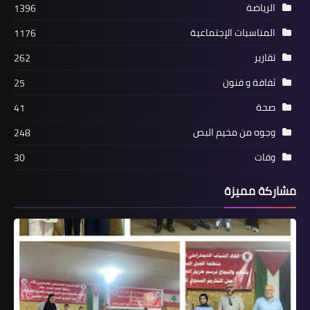
الرياضة
1396
المناسبات الإجتماعية
1176
تقارير
262
ثفافة و فنون
25
أخبار فلسطين
صحة
41
مسؤول الساحات العربية في جبهة النضال
وجوه من مخيم البص
248
جمال خليل سلاح المخيمات للدفاع عنها
وفات
30
امام اي عدوان صهيوني ٠٠٠
مشاركة مميزة