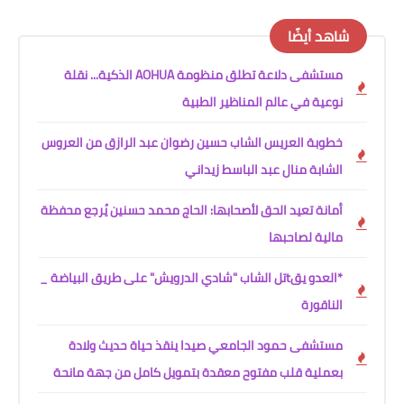
شاهد أيضًا
مستشفى دلاعة تطلق منظومة AOHUA الذكية... نقلة
نوعية في عالم المناظير الطبية
خطوبة العريس الشاب حسين رضوان عبد الرازق من العروس
الشابة منال عبد الباسط زيداني
أمانة تعيد الحق لأصحابها: الحاج محمد حسنين يُرجع محفظة
مالية لصاحبها
*العدو يقtتل الشاب "شادي الدرويش" على طريق البياضة _
الناقورة
مستشفى حمود الجامعي صيدا ينقذ حياة حديث ولادة
بعملية قلب مفتوح معقدة بتمويل كامل من جهة مانحة