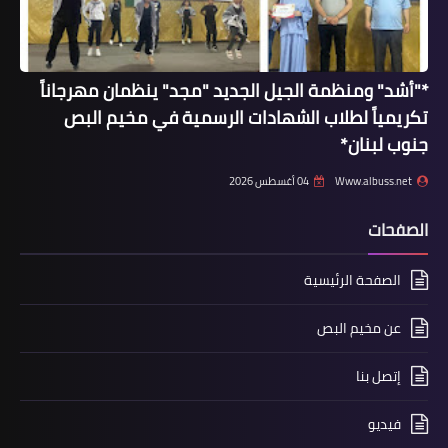
وفات
*"أشد" ومنظمة الجيل الجديد "مجد" ينظمان مهرجاناً
الحاج ابو بسام المقدح في ذمة ﷲ
تكريمياً لطلاب الشهادات الرسمية في مخيم البص
جنوب لبنان*
Www.albuss.net
04 أغسطس 2026
الصفحات
الصفحة الرئيسية
عن مخيم البص
أخبار المخيمات
إتصل بنا
*وفد انتماء في ضيافة جمعية الجليل
فيديو
الخيرية الاجتماعية*