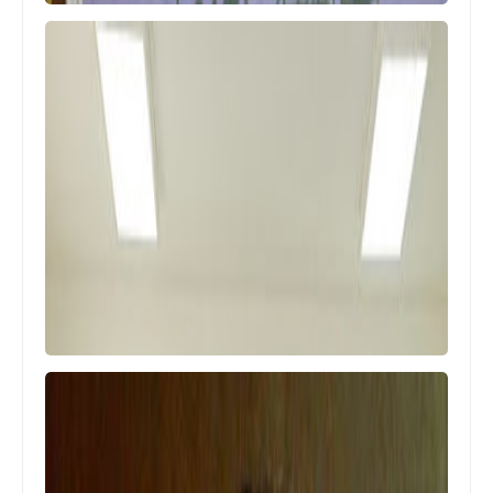
منوعات
العميد توفيق عبد الله يكرّم الحاج أبو وائل
زلزلي في صور
منوعات
منخفض "الغطاس" آتٍ... الأمطار مستمرة
والثلوج على 900م!