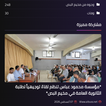
وجوه من مخيم البص
248
وفات
30
أخبار فلسطين
مشاركة مميزة
سفيرا فلسطين والجزائر في لبنان: تأكيد
عمق ومتانة العلاقات الاخوية والتاريخية
بين الشعبين
*مؤسسة محمود عباس تنظم لقاءً توجيهياً لطلبة
الثانوية العامة في مخيم البص*
أخبار متنوعة
Www.albuss.net
07 أغسطس 2026