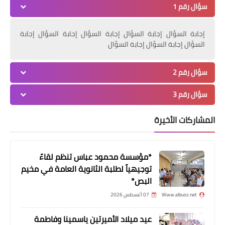
سؤال رقم 1
*وجوه وناس من مخيم البص - #موقع
البص*
إجابة السؤال إجابة السؤال إجابة السؤال إجابة السؤال إجابة
السؤال إجابة السؤال إجابة السؤال
سؤال رقم 2
سؤال رقم 3
المشاركات الأخيرة
الأخبار التقنية
*مؤسسة محمود عباس تنظم لقاءً
توجيهياً لطلبة الثانوية العامة في مخيم
تعرف على خدمة نقل البيانات بين
البص*
الهواتف بسرعة عالية
Www.albuss.net
07 أغسطس 2026
عيد ميلاد الأميرتين ياسمينا وفاطمة