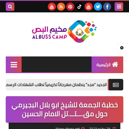
بحث هذه
المدونة
الإلكتروني
الرئيسية
الأخبار
 الجديد "مجد" ينظمان مهرجاناً تكريمياً لطلاب الشهادات الرسمية في مخيم ال
مقالات
خطبة الجمعة للشيخ ابو بلال البجيرمي
تقارير
حول مق..ــتــ..تل الامام الحسين
ثفافة و فنون
المناسبات الإجتماعية
29 يوليو 2023
Www.albuss.net