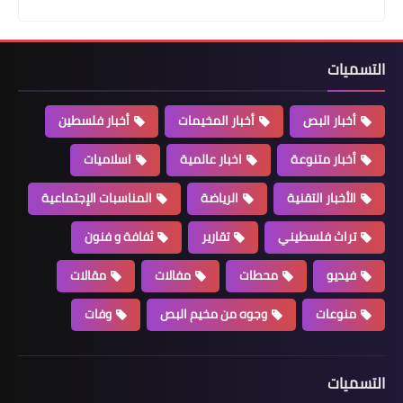
رئيس جمعية صور الانسان للرعاية الصحية
والاجتماعية الخيرية السيد غسان قرعوني :
التسميات
قليل الكلام كثير العمل يجمع الناس على
محبته وتقديره دوره الانساني
أخبار البص
أخبار المخيمات
أخبار فلسطين
أخبار متنوعة
اخبار عالمية
اسلاميات
الأخبار التقنية
الرياضة
المناسبات الإجتماعية
تراث فلسطيني
تقارير
ثفافة و فنون
فيديو
محطات
مفالات
مقالات
منوعات
وجوه من مخيم البص
وفات
أخبار متنوعة
قائد القطاع الغربي لليونيفيل يشارك في
التسميات
لقاء إتحاد بلديات القلعة