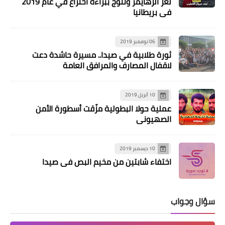
لغز الزهايمر وتتوج ببراءة اختراع في عام 2019
في بريطانيا
06 نوفمبر 2019
ثورة طلابية في صيدا.. مسيرة حاشدة دعت
الأخبار التقنية
لاقفال المصارف والمرافق العامة
6 حقائق مهمة عن بطارية هاتفك
وكيفية إطالة عمرها
10 أبريل 2019
عملية حولا البطولية مزّقت أسطورة الأمن
الصهيوني
10 ديسمبر 2019
اختفاء شابتين من مخيم البص في صيدا
سؤال وجواب
وجوه من مخيم البص