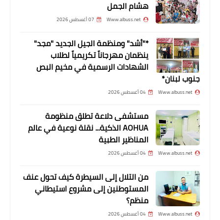
هشام الجمل
Www.albuss.net
07 أغسطس 2026
*"أشد" ومنظمة الجيل الجديد "مجد"
ينظمان مهرجاناً تكريمياً لطلاب
الشهادات الرسمية في مخيم البص
جنوب لبنان*
Www.albuss.net
04 أغسطس 2026
أخبار المخيمات
مستشفى دلاعة تطلق منظومة
جريحان في حريق في مخيم عين الحلوة
AOHUA الذكية... نقلة نوعية في عالم
المناظير الطبية
Www.albuss.net
04 أغسطس 2026
من التلال إلى السيطرة كيف تحول عنف
المستوطنين إلى مشروع استيطاني
منظم؟
Www.albuss.net
04 أغسطس 2026
أخبار متنوعة