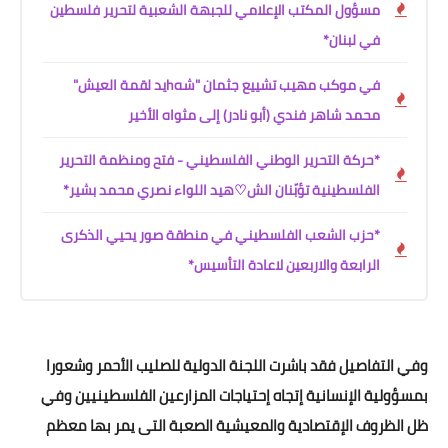
مسؤول المكتب الإعلامي للجبهة الشعبية لتحرير فلسطين
في لبنان*
في موكب مهيب تشييع جثمان "شهhيد لقمة العيش"
محمد شاهر فندي (أبو نادر) إلى مثواه الأخير
*حركة التحرير الوطني الفلسطيني - فتح ومنظمة التحرير
الفلسطينية تؤبّنان الش♡هيد اللواء نصري محمد بشير*
*حزب الشعب الفلسطيني في منطقة صور يحيي الذكرى
الرابعة والاربعين لاعادة التأسيس*
وفي التفاصيل فقد باشرت اللجنة الدولية للصليب الأحمر وشعورا
بمسؤولية الإنسانية إتجاه إحتياجات المزارعين الفلسطينيين وفي
ظل الظروف الإقتصادية والمعيشية الصعبة التى يمر بها معظم