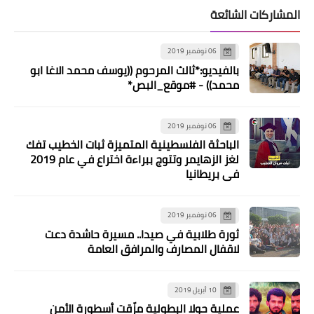
المشاركات الشائعة
06 نوفمبر 2019
بالفيديو:*ثالث المرحوم ((يوسف محمد الاغا ابو
محمد)) - #موقع_البص*
06 نوفمبر 2019
الباحثة الفلسطينية المتميزة ثبات الخطيب تفك
لغز الزهايمر وتتوج ببراءة اختراع في عام 2019
في بريطانيا
06 نوفمبر 2019
ثورة طلابية في صيدا.. مسيرة حاشدة دعت
لاقفال المصارف والمرافق العامة
10 أبريل 2019
مقالات
عملية حولا البطولية مزّقت أسطورة الأمن