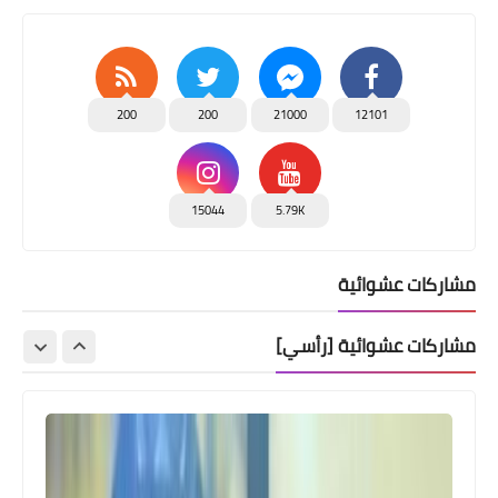
200
200
21000
12101
15044
5.79K
مشاركات عشوائية
مشاركات عشوائية [رأسي]