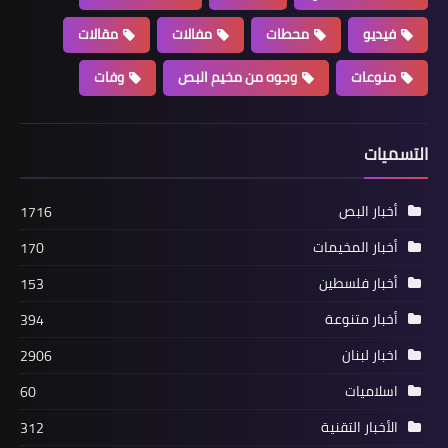
فيديو
محطات
مفالات
مقالات
منوعات
وجوه من مخيم البص
وفات
التسميات
أخبار البص
السيد عبد الله ابو الليل وزوجتة يحتفلان
أخبار البص
1716
بعد زواجهما الثاني بعشاء مميز في
أخبار المخيمات
170
مطعم التركي
أخبار فلسطين
153
أخبار متنوعة
394
اخبار لبنان
2906
اسلاميات
60
الأخبار التقنية
312