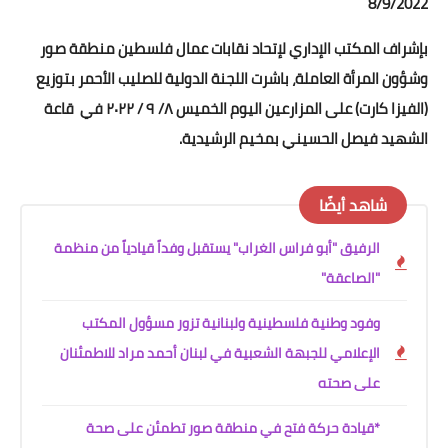
8/9/2022
بإشراف المكتب الإداري لإتحاد نقابات عمال فلسطين منطقة صور
وشؤون المرأة العاملة، باشرت اللجنة الدولية للصليب الأحمر بتوزيع
(الفيزا كارت) على المزارعين اليوم الخميس ٨/ ٩ / ٢٠٢٢ في قاعة
الشهيد فيصل الحسيني بمخيم الرشيدية.
شاهد أيضًا
الرفيق "أبو فراس الغراب" يستقبل وفداً قيادياً من منظمة
"الصاعقة"
وفود وطنية فلسطينية ولبنانية تزور مسؤول المكتب
الإعلامي للجبهة الشعبية في لبنان أحمد مراد للاطمئنان
على صحته
*قيادة حركة فتح في منطقة صور تطمئن على صحة