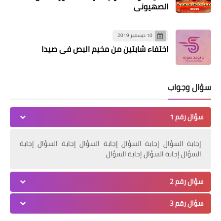
حزب مكافح يستحق التقدير
الصهيوني
10 ديسمبر 2019
اختفاء شابتين من مخيم البص في صيدا
سؤال وجواب
سؤال رقم 1
أخبار فلسطين
الديمقراطية تستقبل المعزين باستشهاد
إجابة السؤال إجابة السؤال إجابة السؤال إجابة السؤال إجابة
عضو لجنتها المركزية القائد ابو احمد
السؤال إجابة السؤال إجابة السؤال
هواري
سؤال رقم 2
سؤال رقم 3