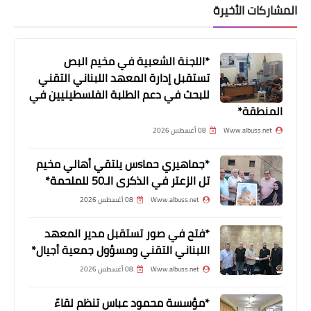
المشاركات الأخيرة
*اللجنة الشعبية في مخيم البص
تستقبل إدارة المعهد اللبناني التقني
للبحث في دعم الطلبة الفلسطينيين في
أخبار متنوعة
المنطقة*
المطران ميخائيل أبرص الوضع المعيشي
Www.albuss.net
08 أغسطس 2026
الصعب يضغط على غالبية الشعب اللبناني
*جماهيري حماsس يلتقي أهالي مخيم
تل الزعتر في الذكرى الـ50 للملحمة*
Www.albuss.net
08 أغسطس 2026
*فتح في صور تستقبل مدير المعهد
اللبناني التقني ومسؤول جمعية أجيال*
Www.albuss.net
08 أغسطس 2026
أخبار متنوعة
*مؤسسة محمود عباس تنظم لقاءً