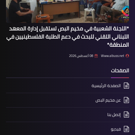
الشبل يرد على القلم المشبوه والمأجور
*اللجنة الشعبية في مخيم البص تستقبل إدارة المعهد
اللبناني التقني للبحث في دعم الطلبة الفلسطينيين في
المنطقة*
Www.albuss.net
08 أغسطس 2026
الصفحات
الصفحة الرئيسية
أخبار فلسطين
ثابت وعد بلفور باطل واصل نكبة فلسطين
عن مخيم البص
إتصل بنا
فيديو