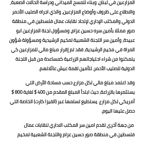
المزارعين في لبنان، وبناء للمسح الميداني ودراسة الحالات الصعبة،
والاطلاع على ظروف وأوضاع المزارعين، والذي اجراه الصليب الأحمر
الدولي والمكتب الإداري لإتحاد نقابات عمال فلسطين في منطقة
صور ممثلا بأمين سره حسين عزام، ومسؤول لجنة المزارعين ابو
عبيدة، وأمين سر اللجنة الشعبية لمخيم الرشيدية ومسؤولة شؤون
المراة في مخيم الرشيدية، فقد تم إقرار مبلغ مالي للمزارعين كي
يتمكنوا من شراء احتياجاتهم الزراعية كمساعدة من قبل اللجنة
الدولية للصليب الأحمر، لتأمين لقمة عيش عائلاتهم.
وقد اعتمد مبلغ مالي لكل مزارع حسب مساحة الأرض التي
يستثمرها بالزراعة، حيث ابتدأ المبلغ المقدم من 400 $ لغاية 800 $
أمريكي لكل مزارع يستطيع تسلمها عبر (الفيزا كارت) الخاصة التي
حصل عليها اليوم.
من جهة أخرى تقدم امين سر المكتب الاداري لنقابات عمال
فلسطين في منطقة صور حسين عزام واللجنة الشعبية لمخيم