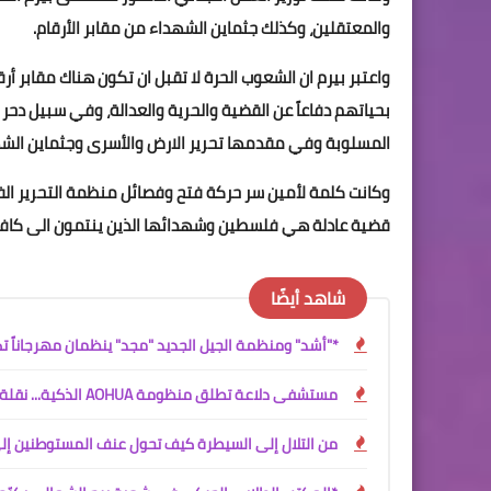
والمعتقلين، وكذلك جثماين الشهداء من مقابر الأرقام.
واعتبر بيرم ان الشعوب الحرة لا تقبل ان تكون هناك مقابر أر
بحياتهم دفاعاً عن القضية والحرية والعدالة، وفي سبيل دحر 
المسلوبة وفي مقدمها تحرير الارض والأسرى وجثماين الشهد
وكانت كلمة لأمين سر حركة فتح وفصائل منظمة التحرير الفل
قضية عادلة هي فلسطين وشهدائها الذين ينتمون الى كافة أ
شاهد أيضًا
*"أشد" ومنظمة الجيل الجديد "مجد" ينظمان مهرجاناً ت
مستشفى دلاعة تطلق منظومة AOHUA الذكية... نقلة نوعية في عالم المناظير الطبية
من التلال إلى السيطرة كيف تحول عنف المستوطنين إ