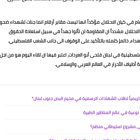
Www.albuss.net
23 فبراير 2021
قام في كيان الاحتلال، مؤكداً انها ليست مقابر أرقام انما جنات لشهداء ضحوا
الاحتلال، مشدداً ان المقاومة لن تألوا جهداً في سبيل استعادة الحقوق
اء، خاتماٍ كلمته بالتأكيد على الوقوف الى جانب الشعب الفلسطيني.
سطينية في لبنان فتحى أبو العردات، اعتبر فيها ان لقاء اليوم هو من اجل
طياف الأحرار في العالم العربي والإسلامي.
Www.albuss.net
23 فبراير 2021
كريمياً لطلاب الشهادات الرسمية في مخيم البص جنوب لبنان*
لى مشروع استيطاني منظم؟
Www.albuss.net
23 فبراير 2021