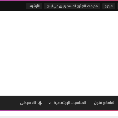
فيديو
مخيمات اللاجئين الفلسطينيين في لبنان
الأرشيف
Www.albuss.net
23 فبراير 2021
Www.albuss.net
23 فبراير 2021
ثفافة و فنون
المناسبات الإجتماعية
لك سيدتي