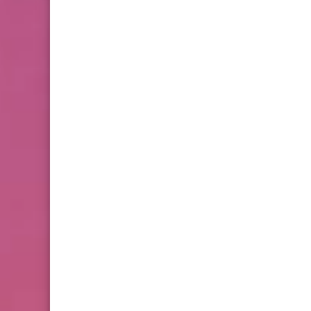
وفات
شهــ_يد ‏جديد ‏في ‏مواجهة
‏كورونا ‏
....
لقاء في قاعة الكشاف .بدعوة
من حركة فتح في منطقة
الشمال للحديث عن مستجدات
جريمة مقتل الحاجه ام وائل .