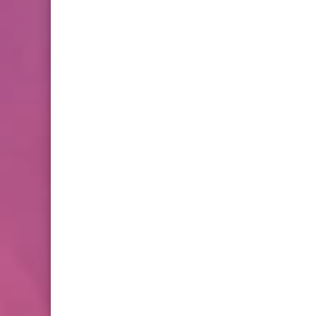
اليمني ام حسين سالم
أخبار متنوعة
محفوظ عيّن سعيد مستشاراً له
في المجلس الوطني للإعلام
المرئي والمسموع في كل ما
يتعلق بالمواقع الإلكترونية
منوعات
نادي الشباب الفلسطيني
العربي..يكرم مستشفى
الهمشري واسر الشهداء
والجرحى