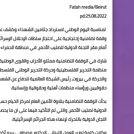
Fatah media/Beirut
pd:25.08.2022
لمناسبة اليوم الوطني لاسترداد جثامين الشهداء وكشف عن
وقفة تضامنية إحتجاجية على احتجاز سلطات الإحتلال الإسرائ
أمام مقر اللجنة الدولية للصليب الأحمر، في منطقة الحمراء- بيروت،
شارك في الوقفة التضامنية ممثلو الأحزاب والقوى الوطنية 
منظمة التحرير الفلسطينية وحركة التحرير الوطني الفلسط
والحركة في بيروت، رئيس الشبكة العالمية للدفاع عن الش
حقوقيين ورؤساء منظمات أهلية وحقوقية وإنسانية.
بدأت الوقفة التضامنية بتلاوة الأمين العام لمركز الخيام ح
الدولية لصليب الأحمر، والتي تم التأكيد فيها على ان ما ي
اللجان الدولية بالتحرك لإنهاء هذه الجرائم الإسرائيلية.
وكانت كلمة لوزير العمل اللبناني الدكتور مصطفى بيرم أ