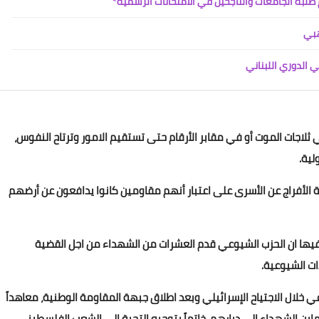
طلبة الجامعات والناجحين في الامتحانات الرسمية*
هبي
 الدوري اللبناني
Www.albuss.net
ي ثلاجات الموت أو في مقابر الأرقام حتى تستقيم الامور وترتاح النفوس،
23 فبراير 2021
لية.
ية الأفراج عن الأسرى على اعتبار أنهم مقاومين كانوا يدافعون عن أرضهم
فيها ان الحزب الشيوعي قدم العشرات من الشهداء من اجل القضية
ات الشيوعية.
Www.albuss.net
23 فبراير 2021
خلال الاجتياح الإسرائيلي وبعد اطلاق جبهة المقاومة الوطنية، معاهداً
اين الشهداء الى ديارهم، خاتماً بتوجيه التحية الى الشعب الفلسطيني