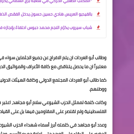
*المكتب الطلابي الحركي في شعبة برج الشمالي يكرّم 
بالفيديو العريس هادي حسين حسون يدخل الفقص الذ
شباب سيروب يكرّم النجم محمد حبوس احتفاءً بإنجازه في
وطالب أبو العردات ان يتم الافراج عن جميع الجثماين سواء ف
معتبراً ان ما يحصل يتناقض مع كافة الأعراف والمواثيق الدو
كما طالب أبو العردات المجتمع الدولي وكافة الهيئات الدول
ووطنهم.
وكانت كلمة لممثل الحزب الشيوعي سلام أبو مجاهد، اعتبر 
الفلسطينية ولم تقتصر على المقاومين فيها بل على القياد
وعدد أبو مجاهد في كلمته أبرز أسماء شهداء الحزب الشيوعي 
الحضور على البقاء على العهد حتى إعادة جميع الأسرى وجثم