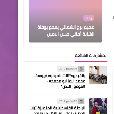
وفات
مخيم برج الشمالي يفجع بوفاة
الشابة أماني حسن الامين ‏
المشاركات الشائعة
06 نوفمبر 2019
وفات
بالفيديو:*ثالث المرحوم ((يوسف
اخوكم يوسف محمد شحادة
محمد الاغا ابو محمد)) -
ابو اكرم في ذمة الله
#موقع_البص*
06 نوفمبر 2019
الباحثة الفلسطينية المتميزة ثبات
أخبار المخيمات
الخطيب تفك لغز الزهايمر وتتوج