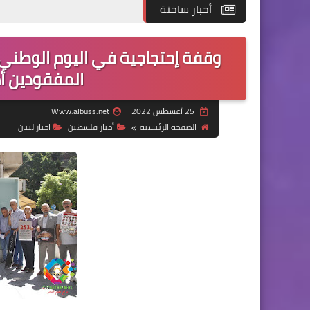
أخبار ساخنة
وقفة إحتجاجية في اليوم الوطن
المفقودين أم
25 أغسطس 2022
Www.albuss.net
الصفحة الرئيسية
أخبار فلسطين
اخبار لبنان