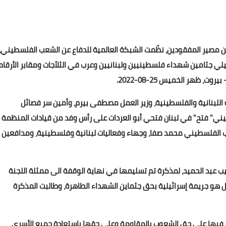
Www.albuss.net
24 فبراير 2021
 مصير المفقودين، نظّمت الشبكة العالمية للدفاع عن الشعب الفلسطيني،
يلي جثامين شهداء فلسطينيين ولبنانيين وعرب في الثلاّجات ومقابر الأرقام،
 ظهر الخميس 25-08-2022.
اللبنانية والفلسطينية، وزير العمل مصطفى بيرم، وأمين سر فصائل
يني" فتح" في لبنان فتحي أبو العردات على رأس وفد من قيادات المنظمة
Www.albuss.net
عب الفلسطيني محمد صفا، وجهاء وفعاليات لبنانية وفلسطينية، ومدافعين
24 فبراير 2021
سيب عبد الحميد، لمذكرة تم تسليمها في نهاية الوقفة الى ممثلة اللجنة
حصل هو جريمة إسرائيلية بحق جثماين الشهداء الطاهرة، وطالبت المذكرة
كد فيها على حق الشعوب بالمقاومة وعلى حقها باستعادة جميع الأسرى