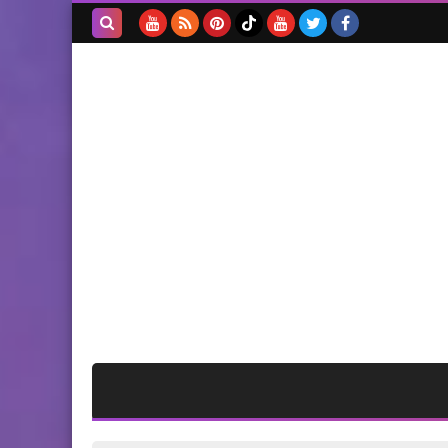
تنعي المناضل المفكر أنيس
النقاش
بحث هذه
المدونة
الإلكترونية
منوعات
المناضل راجي الحكيم يشيد
بالراحل الكبير انيس النقاش
محطات
الشيخ علي ياسين يعرض الواقع
في لبنان ويعزي بوفاة المناضل