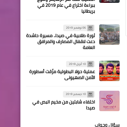
لقاء ثاني بالعسكريين
ببراءة اختراع في عام 2019 في
بريطانيا
الرياضيين التابعين لوحدة
شهداء شاتيلا في مقر قيادة
الوحدة.
06 نوفمبر 2019
ثورة طلابية في صيدا.. مسيرة حاشدة
دعت لاقفال المصارف والمرافق
العامة
10 أبريل 2019
أخبار المخيمات
عملية حولا البطولية مزّقت أسطورة
آجتماع في مخيم شاتيلا في
الأمن الصهيوني
قاعة مجد الكروم ‏
10 ديسمبر 2019
اختفاء شابتين من مخيم البص في
صيدا
أخبار متنوعة
سؤال وجواب