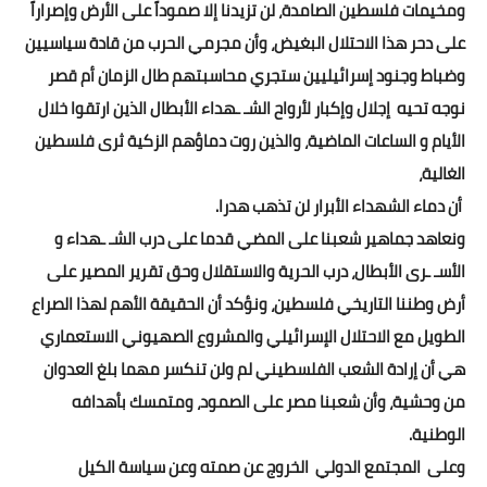
ومخيمات فلسطين الصامدة، لن تزيدنا إلا صموداً على الأرض وإصراراً
على دحر هذا الاحتلال البغيض، وأن مجرمي الحرب من قادة سياسيين
وضباط وجنود إسرائيليين ستجري محاسبتهم طال الزمان أم قصر
نوجه تحيه إجلال وإكبار لأرواح الشـ ـهداء الأبطال الذين ارتقوا خلال
الأيام و الساعات الماضية، والذين روت دماؤهم الزكية ثرى فلسطين
الغالية،
أن دماء الشهداء الأبرار لن تذهب هدرا.
ونعاهد جماهير شعبنا على المضي قدما على درب الشـ ـهداء و
الأسـ ـرى الأبطال، درب الحرية والاستقلال وحق تقرير المصير على
أرض وطننا التاريخي فلسطين، ونؤكد أن الحقيقة الأهم لهذا الصراع
الطويل مع الاحتلال الإسرائيلي والمشروع الصهيوني الاستعماري
هي أن إرادة الشعب الفلسطيني لم ولن تنكسر مهما بلغ العدوان
من وحشية، وأن شعبنا مصر على الصمود، ومتمسك بأهدافه
الوطنية.
وعلى المجتمع الدولي الخروج عن صمته وعن سياسة الكيل