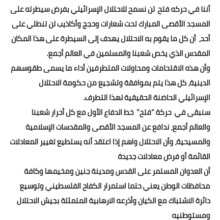
أننا في حركه فتح لن نسمح للاحتلال الإسرائيلي بفرض سيطرته على
المسجد الأقصى المبارك تحت شعارات وحجج وأكاذيب لن تنطلي على
أحد، أن كل ما يقوم به الاحتلال يهدف إلى السيطرة على هذا المكان
المقدس الذي يخص شعبنا والمسلمين في العالم أجمع.
وأن هذه الاقتحامات ومحاولات المتطرفين أداء ما يسمى طقوسهم
الدينية، كل هذا يتم بموافقة وتشجيع من حكومة الاحتلال
الإسرائيلي الحاضنة الحقيقية لهذا التطرف.
سنبقى في حركة "فتح" خط الدفاع الأول مع كل أحرار شعبنا
والعالم أجمع، ندافع عن المسجد الأقصى والمقدسات الإسلامية
والمسيحية، وأن الاحتلال واهم إذا اعتقد أنه يستطيع تغيير المعادلات
القائمة أو فرض معادلات جديدة
أن العدوان المستمر على القدس ومدينة جنين ومخيمها وكافة
محافظات الوطن يعني حتما استمرار الكفاح الفلسطيني وتوسيع
دائرة الاشتباك مع الكيان وأذرعه الارهابية المتمثلة بجيش الاحتلال
ومستوطنيه