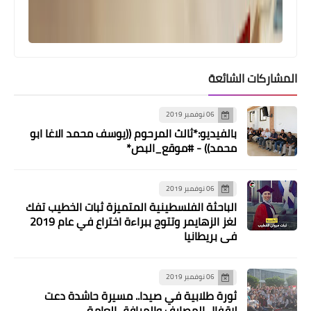
المشاركات الشائعة
06 نوفمبر 2019
بالفيديو:*ثالث المرحوم ((يوسف محمد الاغا ابو
محمد)) - #موقع_البص*
06 نوفمبر 2019
الباحثة الفلسطينية المتميزة ثبات الخطيب تفك
لغز الزهايمر وتتوج ببراءة اختراع في عام 2019
في بريطانيا
06 نوفمبر 2019
ثورة طلابية في صيدا.. مسيرة حاشدة دعت
لاقفال المصارف والمرافق العامة