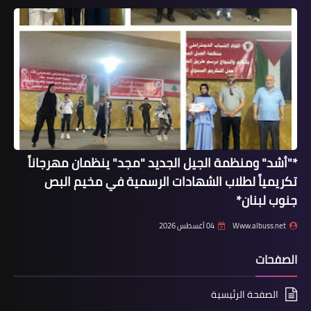
*"أشد" ومنظمة الجيل الجديد "مجد" ينظمان مهرجاناً
تكريمياً لطلاب الشهادات الرسمية في مخيم البص
أخبار البص
جنوب لبنان*
*ولادة الطفل محمد ابن ابو غدير*
Www.albuss.net
04 أغسطس 2026
الصفحات
الصفحة الرئيسية