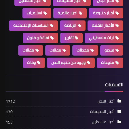
أخبار البص
أخبار المخيمات
أخبار فلسطين
أخبار متنوعة
اخبار عالمية
اسلاميات
الأخبار التقنية
الرياضة
المناسبات الإجتماعية
تراث فلسطيني
تقارير
ثفافة و فنون
فيديو
محطات
مفالات
مقالات
منوعات
الهجرة… حلم الشبان في مخيم عين
منوعات
وجوه من مخيم البص
وفات
الحلوة
التسميات
أخبار البص
1712
أخبار المخيمات
170
أخبار فلسطين
153