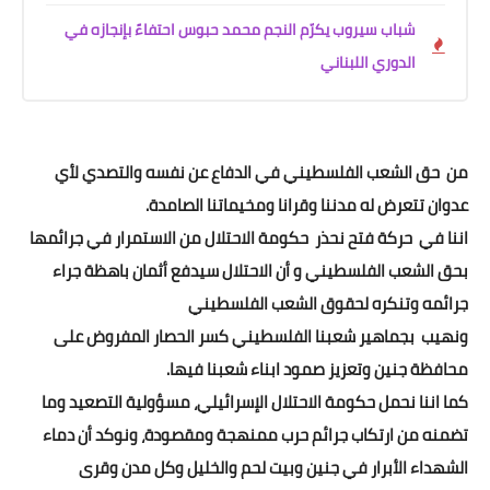
شباب سيروب يكرّم النجم محمد حبوس احتفاءً بإنجازه في
الدوري اللبناني
من حق الشعب الفلسطيني في الدفاع عن نفسه والتصدي لأي
عدوان تتعرض له مدننا وقرانا ومخيماتنا الصامدة.
اننا في حركة فتح نحذر حكومة الاحتلال من الاستمرار في جرائمها
بحق الشعب الفلسطيني و أن الاحتلال سيدفع أثمان باهظة جراء
جرائمه وتنكره لحقوق الشعب الفلسطيني
ونهيب بجماهير شعبنا الفلسطيني كسر الحصار المفروض على
محافظة جنين وتعزيز صمود ابناء شعبنا فيها.
كما اننا نحمل حكومة الاحتلال الإسرائيلي، مسؤولية التصعيد وما
تضمنه من ارتكاب جرائم حرب ممنهجة ومقصودة، ونوكد أن دماء
الشهداء الأبرار في جنين وبيت لحم والخليل وكل مدن وقرى