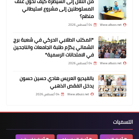
من التلال إلى السيطرة كيف تحول عنف
"Winamp".. أيقونة الموسيقى يعود من
المستوطنين إلى مشروع استيطاني
منظم؟
جديد ويجهز مفاجأة لعشاقه
Www.albuss.net
04 أغسطس 2026
*المكتب الطلابي الحركي في شعبة برج
الشمالي يكرّم طلبة الجامعات والناجحين
في الامتحانات الرسمية*
Www.albuss.net
04 أغسطس 2026
بالفيديو العريس هادي حسين حسون
يدخل الفقص الذهبي
Www.albuss.net
04 أغسطس 2026
الأخبار التقنية
كيف تسترد الصور المحذوفة من هواتف
سامسونغ غالاكسي؟
التسميات