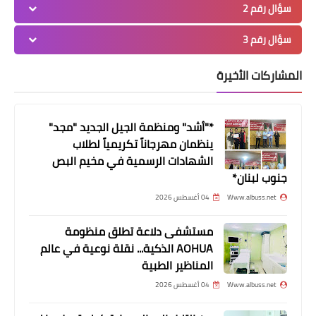
سؤال رقم 2
سؤال رقم 3
المشاركات الأخيرة
لك سيدتي
غرف نوم أولاد 2018: أفكار مودرن
*"أشد" ومنظمة الجيل الجديد "مجد"
ستتمنين إقتنائها
ينظمان مهرجاناً تكريمياً لطلاب
الشهادات الرسمية في مخيم البص
جنوب لبنان*
Www.albuss.net
04 أغسطس 2026
مستشفى دلاعة تطلق منظومة
AOHUA الذكية... نقلة نوعية في عالم
المناظير الطبية
Www.albuss.net
04 أغسطس 2026
الأخبار التقنية