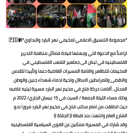
*مجموعة التنسيق الاعلامي لمخيمي نهر البارد والبداوي*📹🇵🇸
تزامناً مع الدعوة التي وجهتها قيادة فصائل منظمة التحرير
الفلسطينيه في لبنان الى جماهير الشعب الفلسطيني في
المخيمات للتظاهر واقامة المسيرات الغاضبة دعما وتأييدا للقدس
والاقصى وللمرابطين الابطال وتحية لدماء شهداء جنين والوطن
المحتل ، أقامت حركة فتح في مخيم نهر البارد مسيرة ليليه غاضبه
وذلك مساء الليلة الجمعة / السبت في 15 نيسان الجاري/ 2022 م
حيث انطلقت من امام مكتب فتح في مخيم نهر البارد مرورا نحو
الشارع العام وانتهت عند لفظة (( الجلالة ))
وقد شارك في المسيرة ممثلين عن القوى السياسية الفلسطينيه