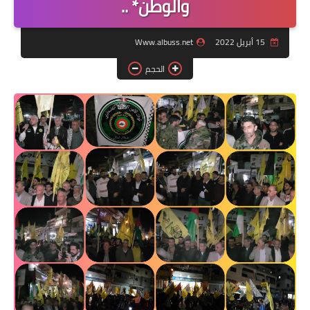
والوطن* ..
لك سيدتي
15 أبريل 2022
Www.albuss.net
الحجم