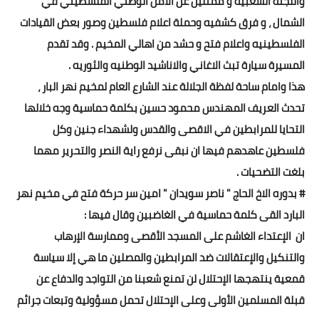
واللجنة الشعبيه و ممثلين عن الامن الوطني الفلسطيني في
الشمال ، و فرق كشفيه وحملة اعلام فلسطين وصور بعض القيادات
الفلسطينيه واعلام فتح و حشد من اهالي المخيم . وقد تقدم
المسيرة سيارة تبث الاغاني والاناشيد الوطنيه والثوريه .
هذا وامام ساحة لفظة الجلالة عند الشارع العام لمخيم نهر البار ،
تحدث العريف المهندس محمود حسين بكلمة حماسية وجه خلالها
التحايا للمرابطين في الاقصى والقدس ولشهداء جنين وكل
فلسطين عاهدهم فيها ان نبقى نرفع راية النصر والتحرير مهما
بلغت التضحيات .
# بدوره الاخ الحاج " ناصر سويدان " امين سر حركة فتح في مخيم نهر
البارد القى كلمة حماسية في الغاضبين وقال فيها :
ان الإعتداء الغاشم على المسجد الأقصى وممارسة الإرهاب
والتنكيل والإعتقالات ضد المرابطين والمصلين ما هي إلا سياسة
قمعية ينتهجها الإحتلال لن تمنع شعبنا من التواجد والدفاع عن
قبلة المسلمين الأولى وعلى الإحتلال تحمل مسؤولية وتبعات جرائم