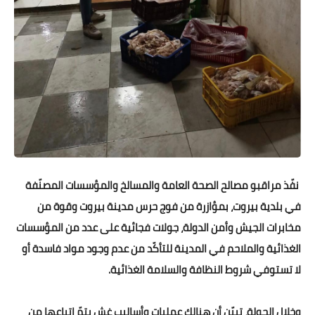
نفّذ مراقبو مصالح الصحة العامة والمسالخ والمؤسسات المصنّفة
في بلدية بيروت، بمؤازرة من فوج حرس مدينة بيروت وقوة من
مخابرات الجيش وأمن الدولة، جولات فجائية على عدد من المؤسسات
الغذائية والملاحم في المدينة للتأكّد من عدم وجود مواد فاسدة أو
لا تستوفي شروط النظافة والسلامة الغذائية.
وخلال الجولة، تبيّن أن هنالك عمليات وأساليب غش يتمّ اتباعها من