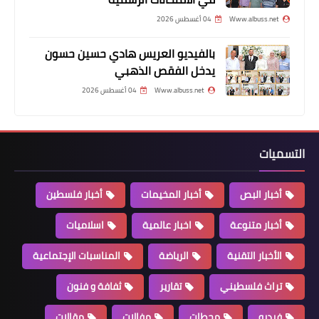
Www.albuss.net
04 أغسطس 2026
بالفيديو العريس هادي حسين حسون
يدخل الفقص الذهبي
Www.albuss.net
04 أغسطس 2026
التسميات
أخبار البص
*⚠️⭕️ ⛽️ارتفاع سعر البنزين والمازوت..
أخبار البص
أخبار المخيمات
أخبار فلسطين
واستقرار في سعر الغاز*
أخبار متنوعة
اخبار عالمية
اسلاميات
الأخبار التقنية
الرياضة
المناسبات الإجتماعية
تراث فلسطيني
تقارير
ثفافة و فنون
فيديو
محطات
مفالات
مقالات