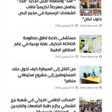
*"أشد" ومنظمة الجيل الجديد "مجد"
ينظمان مهرجاناً تكريمياً لطلاب
صور تعيد كتابة تاريخ من "أرجوان"
الشهادات الرسمية في مخيم البص
بإبداعات أبنائها في "مهرجان الفولكلور
جنوب لبنان*
الوطني المدرسي" :رسالة حب وفرح
Www.albuss.net
04 أغسطس 2026
تحاكي إرادة وطن للحياة
مستشفى دلاعة تطلق منظومة
AOHUA الذكية... نقلة نوعية في عالم
المناظير الطبية
Www.albuss.net
04 أغسطس 2026
من التلال إلى السيطرة كيف تحول عنف
المستوطنين إلى مشروع استيطاني
منظم؟
Www.albuss.net
04 أغسطس 2026
أخبار البص
*المكتب الطلابي الحركي في شعبة برج
*تفوق الطالبة هبة محمد سليم في
الشمالي يكرّم طلبة الجامعات والناجحين
امريكا*
في الامتحانات الرسمية*