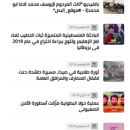
بالفيديو:*ثالث المرحوم ((يوسف محمد الاغا ابو
مقالات
محمد)) - #موقع_البص*
القمة العربية الـ32، والقضية الفلسطينية
06 نوفمبر 2019
الباحثة الفلسطينية المتميزة ثبات الخطيب تفك
لغز الزهايمر وتتوج ببراءة اختراع في عام 2019
في بريطانيا
06 نوفمبر 2019
ثورة طلابية في صيدا.. مسيرة حاشدة دعت
لاقفال المصارف والمرافق العامة
مقالات
10 أبريل 2019
التوسع الاستيطاني وفصل القدس عن
عملية حولا البطولية مزّقت أسطورة الأمن
محيطها الفلسطيني.. بقلم : سري القدوة
الصهيوني
10 ديسمبر 2019