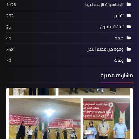
للقوة المشتركة الفلسطينية في عين
المناسبات الإجتماعية
1176
الحلوة*
تقارير
262
ثفافة و فنون
25
صحة
41
وجوه من مخيم البص
248
وفات
30
مشاركة مميزة
أخبار البص
*مطلوب موظفه للعمل في مخيم البص*