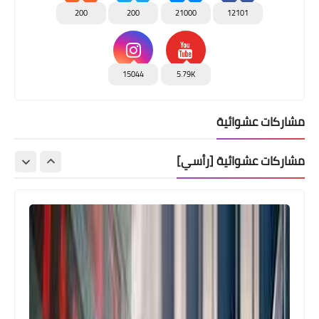
200
200
21000
12101
15044
5.79K
مشاركات عشوائية
مشاركات عشوائية [رأسي]