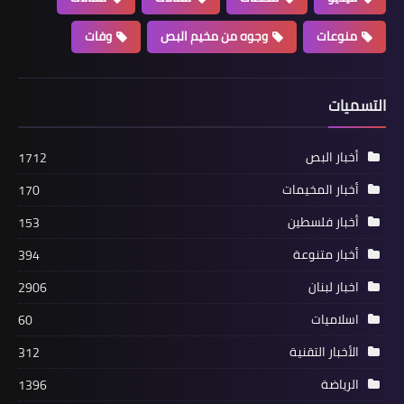
منوعات
وجوه من مخيم البص
وفات
أخبار متنوعة
التسميات
*🌐📡🚨عملية دهم للجيش في منطقة
صحراء الشويفات.. ما الذي تم ضبطه؟*
أخبار البص
1712
أخبار المخيمات
170
أخبار فلسطين
153
أخبار متنوعة
394
اخبار لبنان
2906
اسلاميات
60
الأخبار التقنية
312
أخبار البص
الرياضة
1396
*النشرة": قرار مفاجىء بتعيين قائد جديد