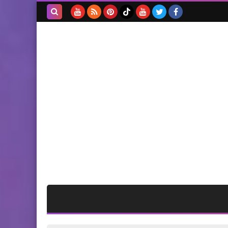
حادث سير لملالة لليونيفل
وسيارة رانج روفر في الجنوب !​
بحث هذه
المدونة
الإلكترونية
منوعات
*استعدوا...الثلوج تلامس الـ
800 م*
وفات
المرحومة زهرة حسن الخليل