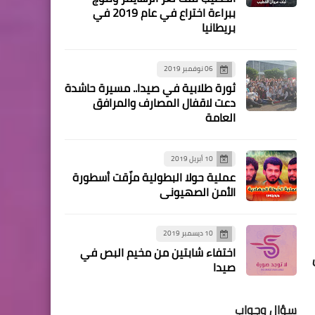
الجماعة الإسلامية تكرم نادي
ببراءة اختراع في عام 2019 في
بريطانيا
الهبة لمشاركته في دورة
"شهداء الجماعة" لمواليد
2001
06 نوفمبر 2019
ثورة طلابية في صيدا.. مسيرة حاشدة
دعت لاقفال المصارف والمرافق
العامة
محطات
10 أبريل 2019
سعد: العدو الصهيوني هو
عملية حولا البطولية مزّقت أسطورة
المسؤول عن محاولة اغتيال
الأمن الصهيوني
كادر حماس
10 ديسمبر 2019
اختفاء شابتين من مخيم البص في
صيدا
سؤال وجواب
منوعات