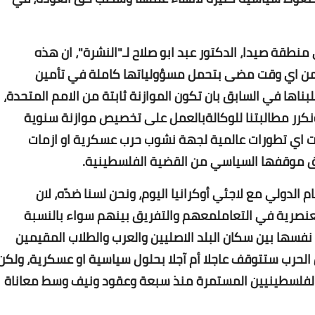
نطقة صيدا، الدكتور عبد ابو صلاح لـ"النشرة"، ان هذه
ر من اي وقت مضى بتحمل مسؤولياتها كاملة في تأمين
بناها في السابق بان تكون الموازنة ثابتة من الامم المتحدة،
ونكرر مطالبتنا للوكالةبالعمل على تخصيص موازنة سنوية
Www.albuss.net
ت اي تطورات عالمية لجهة نشوب حرب عسكرية او ازمات
16 يناير 2018
فق موقفها السياسي من القضية الفلسطينية.
الدولي مع لاجئي ​أوكرانيا​ اليوم، ونحن لسنا ضدّه، لان
العنصرية في التعاملمعهم والتفريق بينهم سواء بالنسبة
 نفسها بين سكان البلد الاصليين والعرب والطلاب المقيمين
الحرب ستتوقف عاجلا أم آجلا بحلول سياسية او عسكرية، ولكن
Www.albuss.net
ن الفلسطينيين المستمرة منذ سبعة وعقود ونيف وسط معاناة
16 يناير 2018