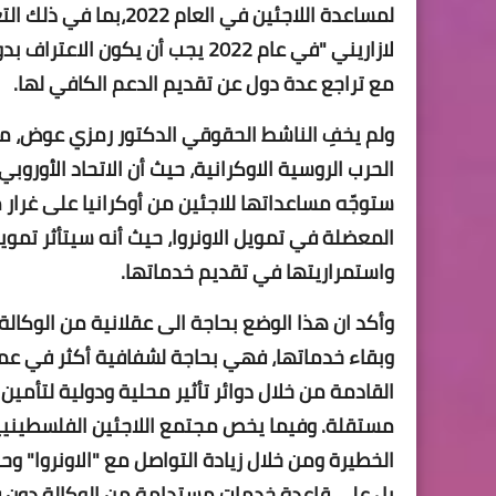
لمساعدة اللاجئين في ا
لازاريني "في عام 2022 يجب أن 
مع تراجع عدة دول عن تقديم الدعم الكافي لها.
ولم يخفِ الناشط الحقوقي الدكتور رمزي عوض، مخ
الحرب الروسية الاوكرانية​، حيث أن الاتحاد الأوروب
ستوجّه مساعداتها للاجئين من أوكرانيا على غرار م
المعضلة في تمويل الاونروا، حيث أنه سيتأثر تم
واستمراريتها في تقديم خدماتها.
وأكد ان هذا الوضع بحاجة الى عقلانية من الوكالة
وبقاء خدماتها، فهي بحاجة لشفافية أكثر في عمل
القادمة من خلال دوائر تأثير محلية ودولية لتأمي
مستقلة. وفيما يخص مجتمع اللاجئين الفلسطيني
الخطيرة ومن خلال زيادة التواصل مع "الاونروا" وح
بل على قاعدة خدمات مستدامة من الوكالة دون 