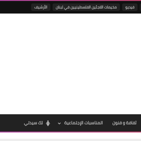
فيديو
مخيمات اللاجئين الفلسطينيين في لبنان
الأرشيف
Www.albuss.net
16 يناير 2018
Www.albuss.net
15 يناير 2018
ثفافة و فنون
المناسبات الإجتماعية
لك سيدتي