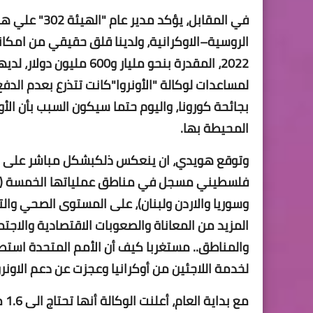
في المقابل، ي
الروسية–الاوكرانية، ولدينا قلق حقيقي من امكانية
لمساعدات لوكالة "الأونروا"كانت تتذرع بعدم الدفع 
بجائحة كورونا، واليوم حتما سيكون السبب بأن الأو
المحيطة بها.
فلسطيني مسجل في مناطق عملياتها الخمسة (الض
وسوريا والاردن ولبنان)، على المستوى الصحي وال
المزيد من المعاناة والصعوبات الاقتصادية والاج
لخدمة اللاجئين من أوكرانيا وعجزت عن دعم الاونروا
مع