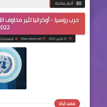
أخبار ساخنة
حرب روسيا - أوكرانيا تثير مخاوف ال
2022 على الم
07 مارس 2022
Www.albuss.net
الصفحة الرئ
شاهد أيضًا