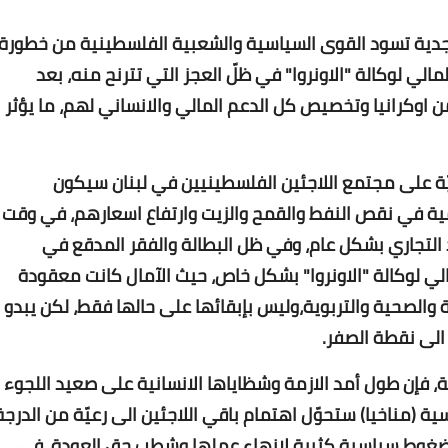
Www.albuss.net
16 يناير 2018
دية تسود القوى السياسية والشعبية الفلسطينية من خطورة
الي لوكالة "الاونروا" في ظلّ العجز التي تترنح منه، بعد
من اوكرانيا وتخصيص كل الدعم المالي والانساني لهم، ما يؤثر
ّة على مجتمع ​اللاجئين الفلسطينيين​ في ​لبنان​ سيكون
عالمية في نقص النفط والقمح والزيت وارتفاع اسعارهم، في وقت
Www.albuss.net
16 يناير 2018
ود التجاري بشكل عام، وفي ظل البطالة والفقر المدقع في
لي لوكالة "الاونروا" بشكل خاص، حيث الآمال كانت معقودة
 والصحية والتربوية،وليس بإبقائها على حالها فقط، لكن يبدو
الى نقطة الصفر.
ة، فإن طول أمد الازمة وشظاياها الانسانية على صعيد اللجوء
 (مناخيا) ستحوّل اهتمام باقي اللاجئين الى رعيّة من الدرجة
Www.albuss.net
16 يناير 2018
رض لضغوط سياسية كثيرة لانهاء عملها وشطب حق العودة، في