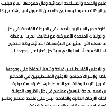
لعام 2022،بما في ذلك التعليم والصحة والمساعدة الغذائية،وقال مفوضها العام فيليب
يكون الاعتراف بدور الوكالة مدعوما بمستوى كاف من التمويل لمواجهة عجزها
Www.albuss.net
اوفه من السيناريو الأصعب في المرحلة القادمة، في ظل ​
16 يناير 2018
ي و​الولايات المتحدة​ الأميركية مع تكاليف الحرب الباهظة
ا تفعله الآن الكثير من المؤسسات الاغاثيّة، وهنا ستكون
ويلها الضعيف أساسا والذي سيشكل خطرا على وجودها
 واللاجئين الفلسطينيين قيادة وشعبا، للحفاظ على وجودها
Www.albuss.net
ها، ولإشراك مجتمع اللاجئين الفلسطينيين في المخاطر
16 يناير 2018
ن تمويل ثابت للوكالة، مع الحفاظ عليها كمؤسسة دولية
ين فهم بحاجة لتنسيق عملهم في ظل الظروف الدولية
لحلة الازمات الحالية والقادمة، ليس على قاعدة منتصر وخاسر،
فساد او محسوبية او مكاسب سياسية ضيقة.