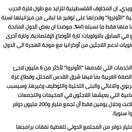
ؤكد مدير عام "الهيئة 302" علي هويدي، ان المخاوف الفلسطينية تتزايد مع طول فترة الحرب
 "​الأونروا​" وقدرتها على توفير ما تبقى من ميزانيتها لسنة
2022، المقدرة بنحو مليار و600 مليون دولار، لديها منها فقط ما نسبته 40%، موضحا ان بعض الدول المانحة
في السابق بالاولويات؛ تارة الأوضاع الإقتصادية، وتارة أخرى
Www.albuss.net
لويات لدعم اللاجئين من أوكرانيا مع موجة الهجرة الى الدول
16 يناير 2018
وتوقع هويدي، ان ينعكس ذلكبشكل مباشر على الخدمات التي تقدمها "الأونروا" لأكثر من 6 مليون لاجئ
فة الغربية بما فيها شرق القدس المحتل، وقطاع غزة
تربوي والاغاثي والبنى التحتية والتوظيف وغيرها، وسيسبب
تماعية التي يعيشها اللاجئون في المخيمات والتجمعات
Www.albuss.net
والمناطق.. مستغربا كيف أن الأمم المتحدة استطاعت وخلال يومين فقط أن تجمع مليار و200 مليون دولار
16 يناير 2018
 سنويا!.
 بداية العام، أعلنت الوكالة أنها تحتاج الى 1.6 مليار دولار من المجتمع الدولي لتغطية نفقات برامجها