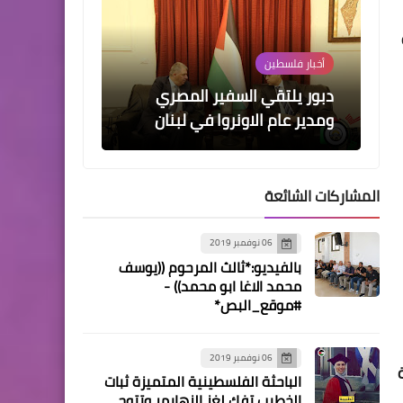
أخبار فلسطين
دبور يلتقي السفير المصري
ومدير عام الاونروا في لبنان
المشاركات الشائعة
06 نوفمبر 2019
أخبار البص
بالفيديو:*ثالث المرحوم ((يوسف
وقفة تضامنية مع القدس في
محمد الاغا ابو محمد)) -
مدينة صور
#موقع_البص*
06 نوفمبر 2019
الباحثة الفلسطينية المتميزة ثبات
الرياضة
الخطيب تفك لغز الزهايمر وتتوج