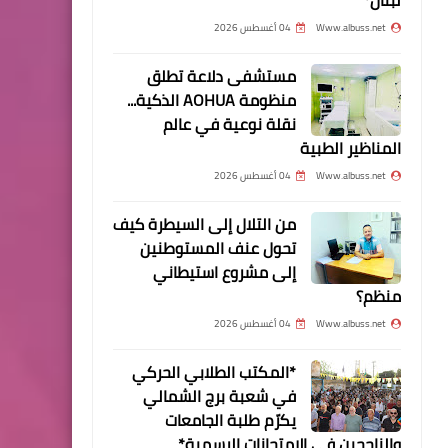
مستجدات الجريمة الإرهابية
Www.albuss.net
04 أغسطس 2026
مستشفى دلاعة تطلق
منظومة AOHUA الذكية...
نقلة نوعية في عالم
الرياضة
المناظير الطبية
فعاليات الدور الأول من دورة
Www.albuss.net
04 أغسطس 2026
رواد المساجد الثانية "القدس
روح مساجدنا"
من التلال إلى السيطرة كيف
تحول عنف المستوطنين
إلى مشروع استيطاني
منظم؟
Www.albuss.net
04 أغسطس 2026
محطات
*المكتب الطلابي الحركي
مجلس علماء فلسطين في
في شعبة برج الشمالي
لبنان يدين الانفجار الذي وقع
يكرّم طلبة الجامعات
في صيدا
والناجحين في الامتحانات الرسمية*