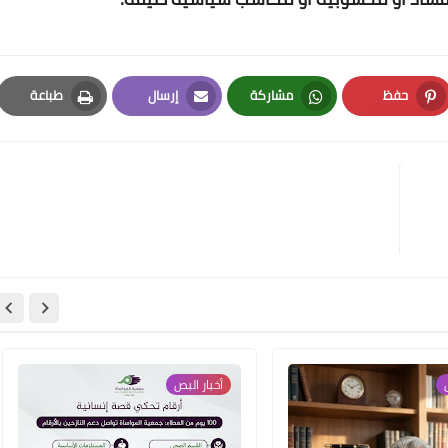
Www.albuss.net
16 يناير 2018
حفظ
مشاركة
إرسال
طباعة
Print
Email
Whatsapp
Pinterest
Www.albuss.net
16 يناير 2018
‏
أخبار البص‏