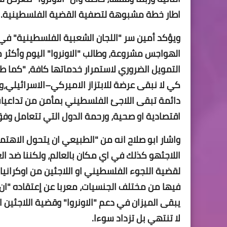
اطار خطة مشبوهة لتصفية القضية الفلسطينية.
ويؤكد أمين سر "اللجان الشعبية الفلسطينية" في م
الهواجس مشروعة، وطالب "الاونروا" اليوم وأكث
التمويل الضروري لاستمرار خدماتها كافة، "كما طل
كي لا نبقى عرضة للابتزاز الاميركي–الاسرائيلي،
دائمة تبقى اللاجئ الفلسطيني بمأمن من تداعيا
اقتصادية او صحية، ورحمة الدول التي تتعامل و
واشار ابو صلاح انه من "الطبيعي ان يتحول الاهتمام 
اللاجئهو كذلك في اي مكان بالعالم، ولكننا ضد 
لقضية اللجوء الفلسطيني او اللاجئين من اوكرانيا
فيها من مختلف الجنسيات، معربا عن إعتقاده "ان 
يبقى الميزان في دعم "الاونروا" وقضية اللاجئي
لا تنتهي بل تزداد سوءا.