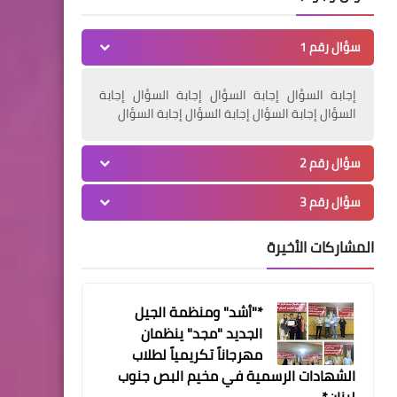
بري يدعو الدول العربية لنقل
سؤال رقم 1
سفاراتها من واشنطن
إجابة السؤال إجابة السؤال إجابة السؤال إجابة
السؤال إجابة السؤال إجابة السؤال إجابة السؤال
سؤال رقم 2
من هنا وهناك
سؤال رقم 3
بيان شكر من حركة المقاومة
الإسلامية (حماس)
المشاركات الأخيرة
*"أشد" ومنظمة الجيل
من هنا وهناك
الجديد "مجد" ينظمان
وفد حركة حماس يجول على
مهرجاناً تكريمياً لطلاب
القيادات السياسية والأمنية
الشهادات الرسمية في مخيم البص جنوب
والدينية في صيدا ويستعرض
لبنان*