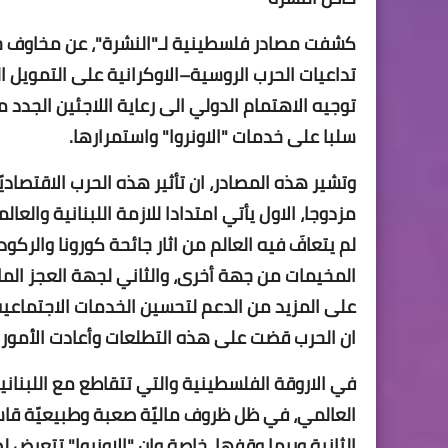
كشفت مصادر فلسطينية لـ"النشرة"، عن مخاوف ج
تداعيات الحرب الروسية–الاوكرانية على التمويل الم
توجيه الاهتمام الدولي الى رعاية اللاجئين الجدد 
سلبا على خدمات "الاونروا" واستمرارها.
وتشير هذه المصادر، ان تأثير هذه الحرب الاقتصادي
مزدوجا، الاول يأتي امتدادا للازمة اللبنانية وال
لم يتعافَ فيه العالم من اثار جائحة كورونا والرك
المخيمات من جهة أخرى، والثاني لجهة العجز الما
على المزيد من الدعم لتحسين الخدمات الاجتماعية
ان الحرب قضت على هذه التطلعات وأعادت الأمور 
في الاروقة الفلسطينية والتي تتقاطع مع اللبناني
العالمي، في ظل ظروف ماليّة صعبة وطبيعيّة قاسية
الثانية وربما وقفها، خاصة وان "الاونروا" تتع