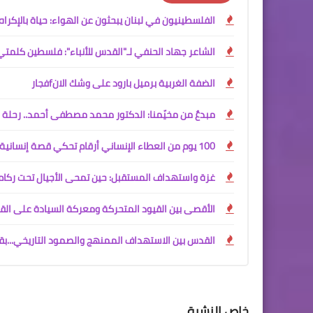
الفلسطينيون في لبنان يبحثون عن الهواء: حياة بالإكراه
الشاعر جهاد الحنفي لـ"القدس للأنباء": فلسطين كلمتي
الضفة الغربية برميل بارود على وشك الانfفجار
مبدعٌ من مخيّمنا: الدكتور محمد مصطفى أحمد.. رحلة ال
100 يوم من العطاء الإنساني أرقام تحكي قصة إنسانية مشرقة في جمعية المواساة – صيدا
غزة واستهداف المستقبل: حين تمحى الأجيال تحت ركام
الأقصى بين القيود المتحركة ومعركة السيادة على القد
القدس بين الاستهداف الممنهج والصمود التاريخي...بق
خاص النشرة