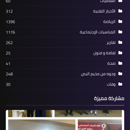
اسلاميات
60
الأخبار التقنية
312
الرياضة
1396
المناسبات الإجتماعية
1176
مقالات
تقارير
262
استجابة للاخوة الاعزاء كتبت عن الحب‎
ثفافة و فنون
25
صحة
41
وجوه من مخيم البص
248
وفات
30
مشاركة مميزة
أخبار البص