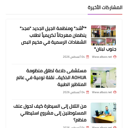
المشاركات الأخيرة
*"أشد" ومنظمة الجيل الجديد "مجد"
ينظمان مهرجاناً تكريمياً لطلاب
الشهادات الرسمية في مخيم البص
جنوب لبنان*
أخبار البص
Www.albuss.net
04 أغسطس 2026
نجاة عائلة سورية من الموت في مخيم
البص بعد انهيار اجزاء من سقف المنزل
مستشفى دلاعة تطلق منظومة
AOHUA الذكية... نقلة نوعية في عالم
المناظير الطبية
Www.albuss.net
04 أغسطس 2026
من التلال إلى السيطرة كيف تحول عنف
المستوطنين إلى مشروع استيطاني
منظم؟
Www.albuss.net
04 أغسطس 2026