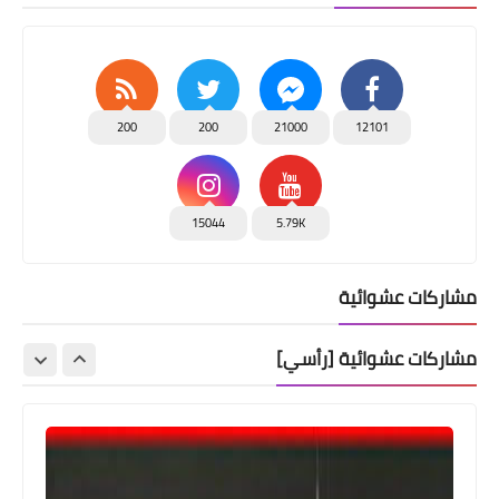
200
200
21000
12101
أخبار البص
15044
5.79K
حفل عشاء تكريمي لكشافة ومرشدات
الاسراء مفوضية النقب - مجموعة غزة
مشاركات عشوائية
مشاركات عشوائية [رأسي]