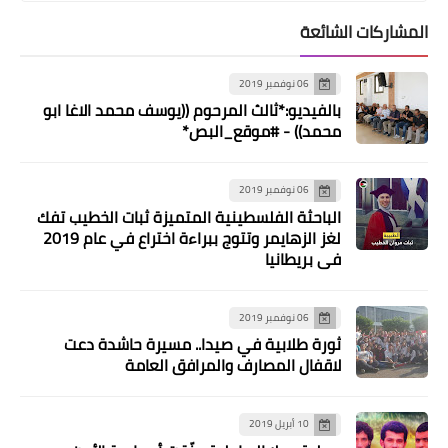
المشاركات الشائعة
06 نوفمبر 2019
بالفيديو:*ثالث المرحوم ((يوسف محمد الاغا ابو
أخبار متنوعة
محمد)) - #موقع_البص*
أخبار وأوقات وترتيب الكرة الرياضية
العربية والأوروبية
06 نوفمبر 2019
الباحثة الفلسطينية المتميزة ثبات الخطيب تفك
لغز الزهايمر وتتوج ببراءة اختراع في عام 2019
في بريطانيا
06 نوفمبر 2019
ثورة طلابية في صيدا.. مسيرة حاشدة دعت
لاقفال المصارف والمرافق العامة
10 أبريل 2019
أخبار البص