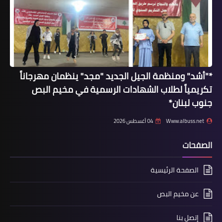
المستشفيات لا تسرق الأنروا بل تسرق
الشعب
*"أشد" ومنظمة الجيل الجديد "مجد" ينظمان مهرجاناً
تكريمياً لطلاب الشهادات الرسمية في مخيم البص
جنوب لبنان*
Www.albuss.net
04 أغسطس 2026
الصفحات
أخبار متنوعة
فرق الاسعاف الاولي منطقة صور يرفع
الصفحة الرئيسية
جهوزية طاقم الطبية
عن مخيم البص
إتصل بنا