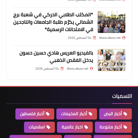
أخبار متنوعة
*المكتب الطلابي الحركي في شعبة برج
دورة رياضية لكرة قدم تنظمها مؤسسة
الشمالي يكرّم طلبة الجامعات والناجحين
الكرامة بمناسبة ذكرى استشهاد القائد
في الامتحانات الرسمية*
سمير قنطار
Www.albuss.net
04 أغسطس 2026
بالفيديو العريس هادي حسين حسون
يدخل الفقص الذهبي
Www.albuss.net
04 أغسطس 2026
التسميات
أخبار البص
أخبار المخيمات
أخبار فلسطين
أخبار متنوعة
اليونيفيل الإيطالية تدشن طريقأً في بلدة
أخبار متنوعة
اخبار عالمية
اسلاميات
مروحين الحدودية