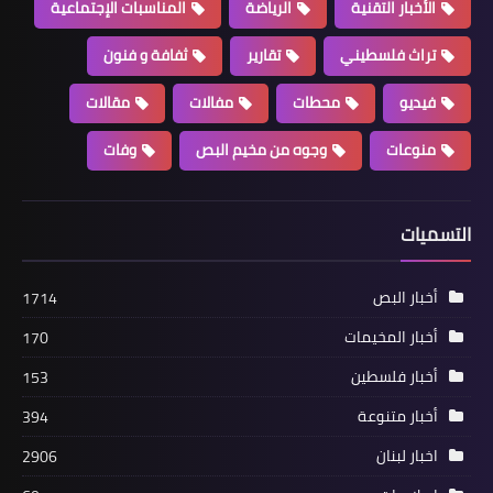
الأخبار التقنية
الرياضة
المناسبات الإجتماعية
تراث فلسطيني
تقارير
ثفافة و فنون
فيديو
محطات
مفالات
مقالات
منوعات
وجوه من مخيم البص
وفات
التسميات
أخبار البص
1714
أخبار البص
منازل جل البحر تتهوى امام العاصفة
أخبار المخيمات
170
أخبار فلسطين
153
أخبار متنوعة
394
اخبار لبنان
2906