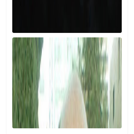
أخبار البص
وفد من "لجنة ادارة الازمة" مع وكالة
"الاونروا" تقر برنامج التصعيد.. وتزور
مستشفى الهمشري