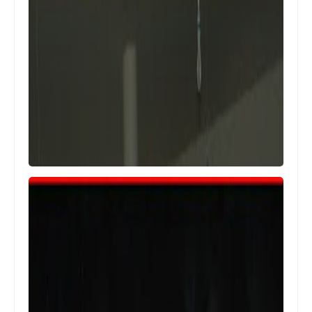
أخبار فلسطين
تيريز اسحاق هلسة
أخبار المخيمات
نداء عاجل الى كل المراكز التي تهتم
بذوي الاحتياجات الخاصة والى كل مسؤول
على شعبنا نوجهه لكم