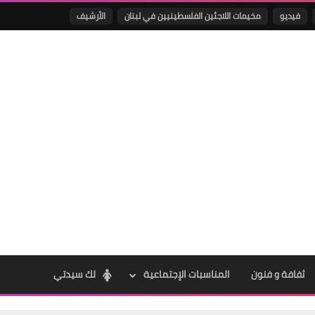
فيديو
مخيمات اللاجئين الفلسطينيين في لبنان
الأرشيف
Www.albuss.net
04 أبريل 2024
Www.albuss.net
04 أبريل 2024
ثفافة و فنون
المناسبات الإجتماعية
لك سيدتي