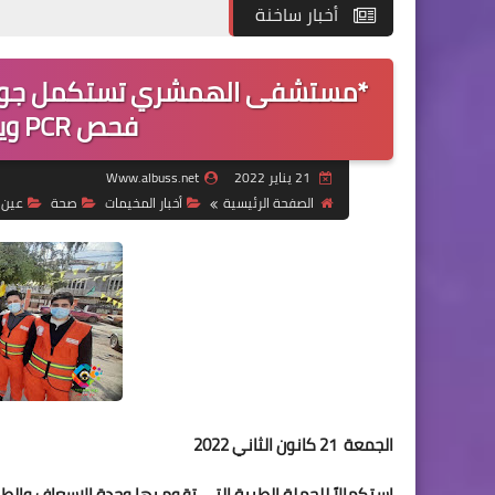
أخبار ساخنة
فحص PCR ويعاين قرابة 100 مريض*
21 يناير 2022
Www.albuss.net
الصفحة الرئيسية
أخبار المخيمات
صحة
عين 
الجمعة 21 كانون الثاني 2022
استكمالاً للحملة الطبية التي تقوم بها وحدة الإسعاف وا