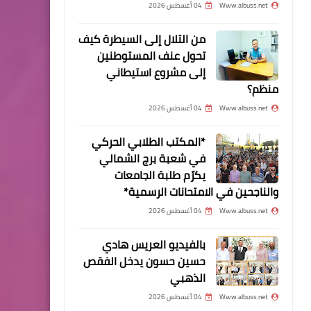
مخيم نهر البارد يشيع
Www.albuss.net
04 أغسطس 2026
الش*هيد محمد الرنتيسي بعد
ارتقائه جنوبي لبنان
من التلال إلى السيطرة كيف
تحول عنف المستوطنين
إلى مشروع استيطاني
منظم؟
Www.albuss.net
04 أغسطس 2026
أخبار البص
*المكتب الطلابي الحركي
*منع نائبة لازاريني ومديرة
في شعبة برج الشمالي
«الأونروا» من دخول مركز
يكرّم طلبة الجامعات
سبلين*
والناجحين في الامتحانات الرسمية*
Www.albuss.net
04 أغسطس 2026
بالفيديو العريس هادي
أخبار فلسطين
حسين حسون يدخل الفقص
*جهاد طه: يوم القدس فرصة
الذهبي
لتوحيد جهود الأمة في
Www.albuss.net
04 أغسطس 2026
مواجهة المشروع الصهيوني