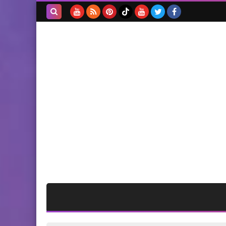
*خبرٌ صحفيّ صادرٌ عن اتّحاد
المعلّمين في لبنان*
بحث هذه
المدونة
الإلكترونية
أخبار البص
*فتح ومنظمة التحرير في صور
تشارك في احياء يوم القدس
العالمي في مدينة صور*
محطات
*تحالف القوى الفلسطينية
والقوى الاسلامية وانصار الله
واللجان الشعبية في لبنان حول