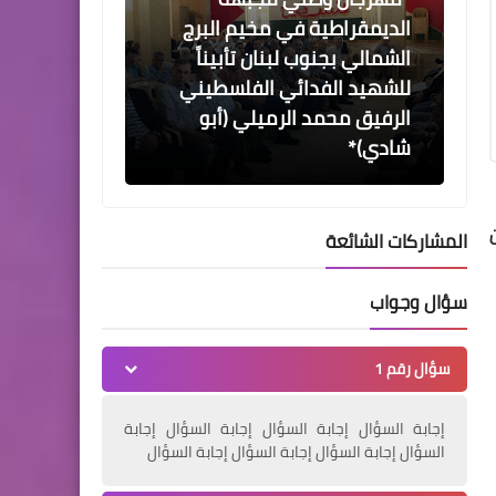
الديمقراطية في مخيم البرج
الشمالي بجنوب لبنان تأبيناً
للشهيد الفدائي الفلسطيني
الرفيق محمد الرميلي (أبو
شادي)*
المشاركات الشائعة
أخبار البص
سؤال وجواب
*حصيلة اليوم السادس
والعشرين من مبادرة شباب
سؤال رقم 1
الخير ٧ الرمضانية*
إجابة السؤال إجابة السؤال إجابة السؤال إجابة
السؤال إجابة السؤال إجابة السؤال إجابة السؤال