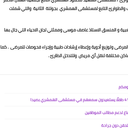
 والطوارئ التابع لمستشفى الهمشري بجولتة الثانية والتي شملت
Www.albuss.net
05 أبريل 2024
عبية و المنسق الاستاذ عاصف موسى وممثلي لجان الاحياء التي جال بها
10 مريض حيث تم معاينة المرضى وتوزيع أدوية وإعطاء إرشادات طبية وإجراء فحوصات للمرضى . كما
Www.albuss.net
05 أبريل 2024
نومكم
قاع لدعم مطالب الموظفين
للحقن دون جراحة