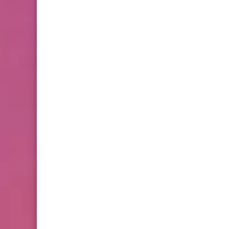
أخبار البص
*لقطات مصورة بعد صلاة
العشاء والتراويح الليلة الـ 26
في مسجد حمزة البص*
أخبار البص
احتفال جماهيري في ميناء
مدينة صور تلاه الاحتفال
مسيرة بحرية جابت شواطئ
صور بمناسبة يوم القدس
العالمي*