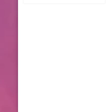
التهويدي*
أخبار متنوعة
*سعر الذهب يتراجع بعد
ارتفاعات قياسية... كم بلغ؟*
أخبار البص
*الليلة الـ (26) من صلاة التراويح
في مسجد حمزة في مخيم
البص❤️*