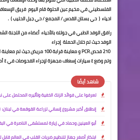
الفلسطيني في مخيم عين الحلوة قام اليوم فريق الإسعاف
احياء ( حي بستان القدس / المجمع / حي جبل الحليب ) .
رافق الوفد الطبي في جولته بالأحياء أعضاء من اللجنة الش
الوفد حيث تم خلال الحملة إجراء
210 فحص PCR و معاينة قرابة 0
وتم وضع ٤ سيارات إسعاف مجهزة لإجراء الفحوصات في ٤ أماكن مختلفة لنقل أي مريض وللتدخل الطارئ .
شاهد أيضًا
تعرفوا على فوائد الزنك الخفية وتأثيره المحتمل على 
إنطلاق أكبر مشروع إنساني لزراعة القوقعة في لبنان: 41 طفلًا يستعيدون سمعهم في مستشفى الهمشري بصيدا
أبو العينين وحماد في زيارة لمستشفى الناصرة في الب
ابتكار أصغر جهاز لتنظيم ضربات القلب في العالم قابل 