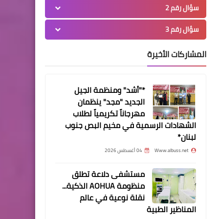
أخبار البص
سؤال رقم 2
*حصيلة اليوم السادس
سؤال رقم 3
والعشرين من شهر رمضان
المبارك شعلة أمل*
المشاركات الأخيرة
*"أشد" ومنظمة الجيل
الجديد "مجد" ينظمان
مهرجاناً تكريمياً لطلاب
أخبار البص
الشهادات الرسمية في مخيم البص جنوب
*ثالث المرحوم بإذن الله الحاج
لبنان*
مصطفى الجمال أبو علي *
Www.albuss.net
04 أغسطس 2026
مستشفى دلاعة تطلق
منظومة AOHUA الذكية...
نقلة نوعية في عالم
أخبار المخيمات
المناظير الطبية