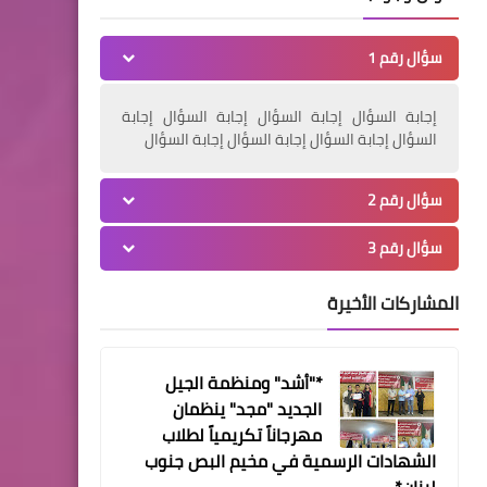
جبهة التحرير العربية تشارك
في إحياء ذكرى انطلاقة الثورة
سؤال رقم 1
الفلسطينية في منطقة صور
إجابة السؤال إجابة السؤال إجابة السؤال إجابة
أخبار ‏البص
السؤال إجابة السؤال إجابة السؤال إجابة السؤال
في ذكرى إنطلاقة الثورة
المعاصرة نحو مواصلة النضال
سؤال رقم 2
من أجل الحرية وتقرير المصير
سؤال رقم 3
والإستقلال وضمان حق العودة
للاجئين
المشاركات الأخيرة
*"أشد" ومنظمة الجيل
الجديد "مجد" ينظمان
أخبار ‏البص
مهرجاناً تكريمياً لطلاب
*تقبّل التبريكات بالش♡هداء
الشهادات الرسمية في مخيم البص جنوب
القادة الذي أقامته حركة
لبنان*