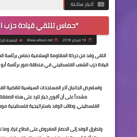
أخبار ساخنة
*حماس تلتقي قيادة حزب 
19 فبراير 2018
Www.albuss.net
الصفحة الرئ
التقى وفد من حركة المقاومة الإسلامية حماس برئاسة ال
قيادة حزب الشعب الفلسطيني في منطقة صور برئاسة أبو 
واستعرض الجانبان آخر المستجدات السياسية للقضية الف
مشدداً على أن أقوى خيار للرد على هذه الصفقة
الفلسطيني. وطالب الوفد باستراتيجية فلسطينية موح
وتطرق الوفد إلى الحصار المفروض على قطاع غزة، وما نتج