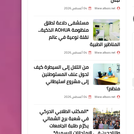
حMاس في إقليم الخروب*
Www.albuss.net
04 أغسطس 2026
مستشفى دلاعة تطلق
منظومة AOHUA الذكية...
نقلة نوعية في عالم
أخبار ‏البص
المناظير الطبية
*حركة حMاس تتقبل التبريكات
Www.albuss.net
04 أغسطس 2026
بالش♡هداء القادة في مخيم
من التلال إلى السيطرة كيف
عين الحلوة*
تحول عنف المستوطنين
إلى مشروع استيطاني
منظم؟
أخبار ‏البص
Www.albuss.net
04 أغسطس 2026
أحمد مراد خلال تقديم
أخبار ‏البص
صور
*المكتب الطلابي الحركي
التبريكات بقادة حMاس نوكد
في شعبة برج الشمالي
على وحدة الميدان واستمرار
يكرّم طلبة الجامعات
المقا♡ومة
والناجحين في الامتحانات الرسمية*