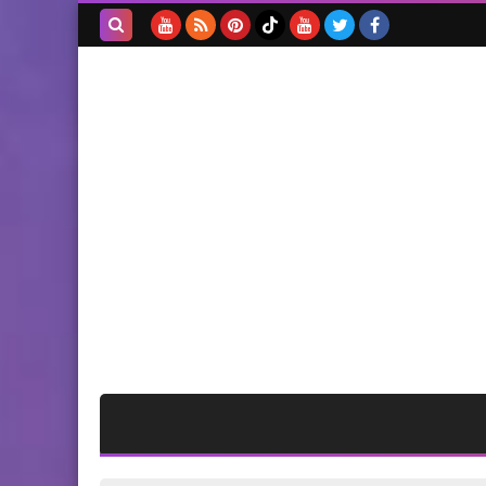
التابع لمنظمة التحرير
الفلسطينية*
بحث هذه
المدونة
الإلكترونية
أخبار ‏البص
هاجس نقص الذخائر لا يزال
يطارد أميركا وإسرائيل بعد
الحرب مع إيران
أخبار ‏البص
اختفاء غامض لإبنة الـ 3 سنوات
في بيروت… مخاوف من عملية