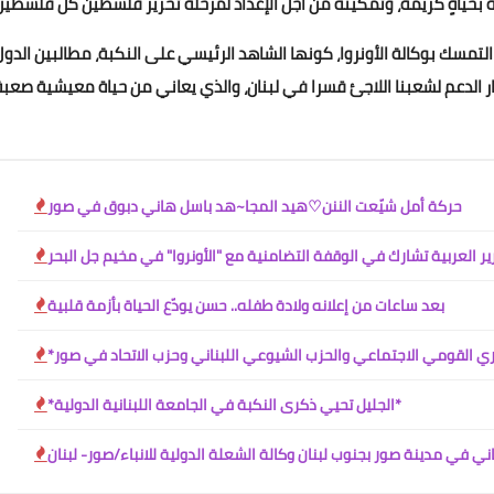
Www.albuss.net
لتمسك بوكالة الأونروا، كونها الشاهد الرئيسي على النكبة، مطالبين الدول
31 ديسمبر 2025
حركة أمل شيّعت الننن♡هيد المجا~هد باسل هاني دبوق في صور
ير العربية تشارك في الوقفة التضامنية مع "الأونروا" في مخيم جل البحر
Www.albuss.net
31 ديسمبر 2025
بعد ساعات من إعلانه ولادة طفله.. حسن يودّع الحياة بأزمة قلبية
*الجليل تحيي ذكرى النكبة في الجامعة اللبنانية الدولية*
ي في مدينة صور بجنوب لبنان وكالة الشعلة الدولية للانباء/صور- لبنان