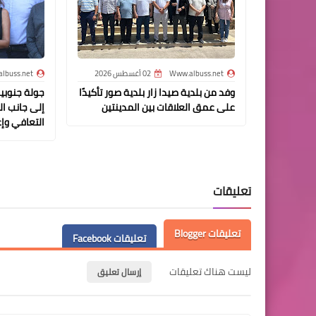
Www.albuss.net
02 أغسطس 2026
lbuss.net
وفد من بلدية صيدا زار بلدية صور تأكيدًا
جولة جنوبية
على عمق العلاقات بين المدينتين
إلى جانب ا
التعافي وإع
تعليقات
تعليقات Blogger
تعليقات Facebook
ليست هناك تعليقات
إرسال تعليق