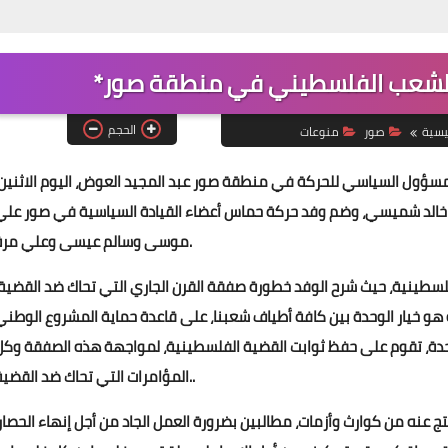
*"أ
الشعب الفلسطيني في منطقة صور*
Www.albuss.net
29 ديسمبر 2025
الحجم
يسية
صور
منوعات
مسؤول السياسي للحركة في منطقة صور عبد المجيد العوض، اليوم الاثنين،
خالد شميسي، وضم وفد حركة حماس أعضاء القيادة السياسية في صور علي
موسى وسالم عيسى وعلي مرة.
لسطينية، حيث شرح الوفد خطورة صفقة القرن الجاري التي تحاك ضد القضية،
Www.albuss.net
31 ديسمبر 2025
 هو خيار الوحدة بين كافة أطياف شعبنا، على قاعدة حماية المشروع الوطني
دة، تقوم على حفظ ثوابت القضية الفلسطينية، لمواجهة هذه الصفقة وكل
المؤامرات التي تحاك ضد القضية..
 عنه من كوارث وأزمات، مطالبين بضرورة العمل الجاد من أجل إنهاء الحصار،