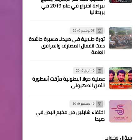
أخبار ‏البص
ببراءة اختراع في عام 2019 في
بريطانيا
لقطات مصورة من ذكرى
انطلاقة الـ 61 لحركة فتح في
مخيم البص
06 نوفمبر 2019
ثورة طلابية في صيدا.. مسيرة حاشدة
دعت لاقفال المصارف والمرافق
العامة
أخبار ‏البص
تحت شعار هنا باقون حركة
10 أبريل 2019
"فتح تحيي الذكرى الحادية
عملية حولا البطولية مزّقت أسطورة
الأمن الصهيوني
والستين لانطلاقتها في مخيم
البص
10 ديسمبر 2019
اختفاء شابتين من مخيم البص في
صيدا
أخبار ‏البص
سؤال وجواب