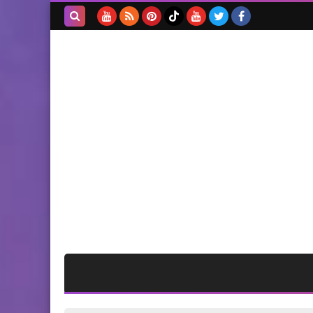
الرجوب يلتقي السفير المصري
في لبنان
بحث هذه
المدونة
الإلكترونية
مقالات
الفصائل الفلسطينية..دعوة إلى
المصالحة الجادة ونبذ الخلاف..
عبد معروف
وفات
الشيخ ابو بلال الصديق في ذمة