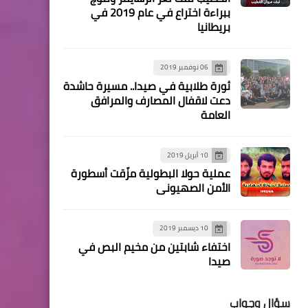
ببراءة اختراع في عام 2019 في
أخبار المخيمات
بريطانيا
حزب فدا يلتقي اللجان الشعبية
ويدعو لتعزيز دورها
06 نوفمبر 2019
ثورة طلابية في صيدا.. مسيرة حاشدة
دعت لاقفال المصارف والمرافق
العامة
10 أبريل 2019
محطات
عملية حولا البطولية مزّقت أسطورة
وفد من الجها~د الإسلا/مي
الأمن الصهيوني
يلتقي النائب علي خريس
10 ديسمبر 2019
اختفاء شابتين من مخيم البص في
صيدا
منوعات
اللواء توفيق عبدالله يدعو أبناء
سؤال وجواب