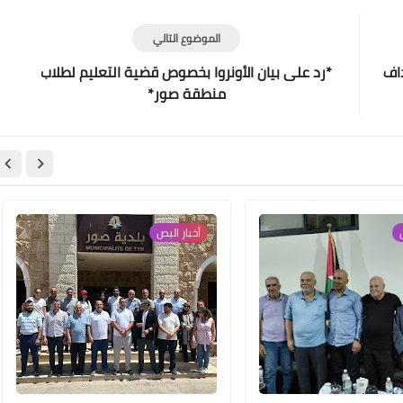
الموضوع التالي
اف
*رد على بيان الأونروا بخصوص قضية التعليم لطلاب
Www.albuss.net
منطقة صور*
13 يناير 2022
ص
أخبار ‏البص
Www.albuss.net
13 يناير 2022