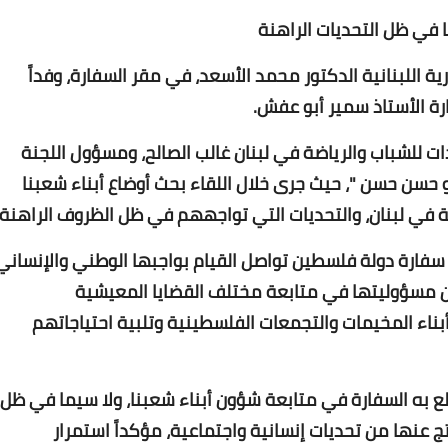
 في ظل التحديات الراهنة
Www.albuss.net
14 يناير 2022
للبنانية الدكتور محمد الأسعد، في مقر السفارة، وفداً
رة الأستاذ سمير أبو عفش.
 للشباب والرياضة في لبنان غالب الصالح، ومسؤول اللجنة
 حسن حسن "، حيث جرى خلال اللقاء بحث أوضاع أبناء شعبنا
في لبنان، والتحديات التي تواجههم في ظل الظروف الراهنة.
Www.albuss.net
ن سفارة دولة فلسطين تواصل القيام بواجبها الوطني والإنساني
14 يناير 2022
 من مسؤوليتها في متابعة مختلف القضايا المعيشية
بناء المخيمات والتجمعات الفلسطينية وتلبية احتياجاتهم
لع به السفارة في متابعة شؤون أبناء شعبنا، ولا سيما في ظل
ج عنها من تحديات إنسانية واجتماعية، مؤكداً استمرار