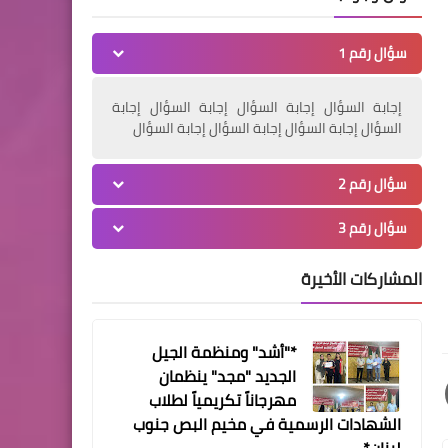
شعبنا إلى التقيد بالإرشادات
الصحية وعدم الاستهتار بعودة
سؤال رقم 1
انتشار فيروس "كورونا"
إجابة السؤال إجابة السؤال إجابة السؤال إجابة
السؤال إجابة السؤال إجابة السؤال إجابة السؤال
أخبار فلسطين
سؤال رقم 2
وفد مركزية "فتح" برئاسة
سؤال رقم 3
الرجوب يعزي القائد الوطني
الكبير "ابو طعان" بوفاة نجله
المشاركات الأخيرة
أخبار المخيمات
*وحدة الإسعاف والطوارئ
*"أشد" ومنظمة الجيل
فريق "كورونا" التابع
الجديد "مجد" ينظمان
لمستشفى الهمشري تجري
مهرجاناً تكريمياً لطلاب
فحوصات (PCR) في مخيّم
الشهادات الرسمية في مخيم البص جنوب
الرشيدية إثر ارتفاع عدد
لبنان*