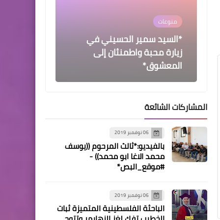
منوعات
*السيد سمير الحسيني في
زيارة محبة واطمنئان إلى
المعشوق*
المشاركات الشائعة
أخبار البص
06 نوفمبر 2019
*بيان صحفي صادر عن اتحاد
بالفيديو:*ثالث المرحوم ((يوسف
المعلمين في لبنان ونقابيون
محمد الاغا ابو محمد)) -
مستقلون خدمات وعمال*
#موقع_البص*
06 نوفمبر 2019
الباحثة الفلسطينية المتميزة ثبات
الخطيب تفك لغز الزهايمر وتتوج