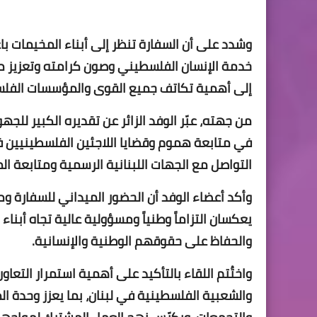
وشدد على أن السفارة تنظر إلى أبناء المخيمات با
خدمة الإنسان الفلسطيني وصون كرامته وتعزيز م
إلى أهمية تكاتف جميع القوى والمؤسسات الفلسط
من جهته، عبّر الوفد الزائر عن تقديره الكبير للج
في متابعة هموم وقضايا اللاجئين الفلسطينيين في
التواصل مع الجهات اللبنانية الرسمية ومتابعة ال
وأكد أعضاء الوفد أن الحضور الميداني للسفارة 
يعكسان التزاماً وطنياً ومسؤولية عالية تجاه أبنا
والحفاظ على حقوقهم الوطنية والإنسانية.
واختُتم اللقاء بالتأكيد على أهمية استمرار التع
والشعبية الفلسطينية في لبنان، بما يعزز وحدة 