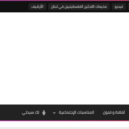
فيديو
مخيمات اللاجئين الفلسطينيين في لبنان
الأرشيف
Www.albuss.net
13 يناير 2022
Www.albuss.net
13 يناير 2022
ثفافة و فنون
المناسبات الإجتماعية
لك سيدتي