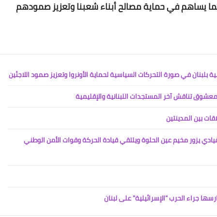
Www.albuss.net
 بما يساهم في حماية مصالح أبناء شعبنا وتعزيز صمودهم
14 يناير 2022
 بلبنان في صورة التحركات السياسية لحماية الأونروا وتعزيز صمود اللاجئين
عشوق تناقش آخر المستجدات اللبنانية والإقليمية
Www.albuss.net
14 يناير 2022
قات بين المدينتين
ادي يزور مخيم عين الحلوة ويلتقي قيادة الحركة وقوات الأمن الوطني
رسها جراء الحرب "الإسرائيلية" على لبنان
Www.albuss.net
13 يناير 2022