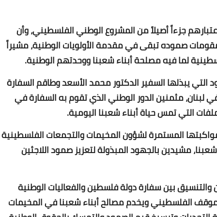
عتبارهم جزءاً أصيلاً من المشروع الوطني الفلسطيني، وأن
قومات صموده تبقى في مقدمة الأولويات الوطنية، مشيراً
ينية لما فيه مصلحة أبناء شعبنا ووحدتهم الوطنية.
هود التي يبذلها السفير الدكتور محمد الأسعد وطاقم السفارة
Www.albuss.net
 لبنان، مثمنين الدور الوطني الذي تقوم به السفارة في
13 يناير 2022
ملفات التي تمس حياة أبناء شعبنا اليومية.
ومواكبتها المستمرة لشؤون المخيمات والتجمعات الفلسطينية
ء شعبنا، مشيدين بالجهود المبذولة لتعزيز صمود اللاجئين
Www.albuss.net
اون والتنسيق بين سفارة دولة فلسطين والفعاليات الوطنية
13 يناير 2022
الموقف الفلسطيني ويخدم مصالح أبناء شعبنا في المخيمات