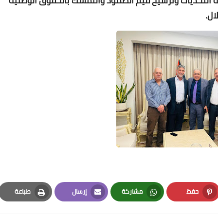
 التحديات وترسيخ قيم الصمود والتمسك بالحقوق الوطنية
ال.
Www.albuss.net
13 يناير 2022
Www.albuss.net
13 يناير 2022
حفظ
مشاركة
إرسال
طباعة
Print
Email
Whatsapp
Pinterest