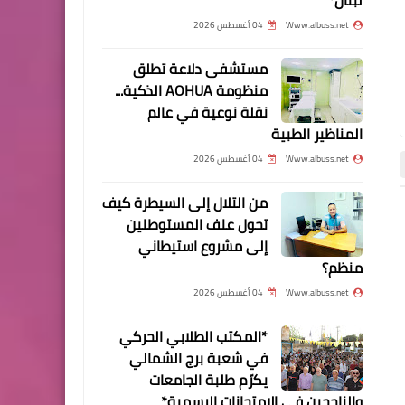
الإصابات بالفيروس*
Www.albuss.net
04 أغسطس 2026
مستشفى دلاعة تطلق
منظومة AOHUA الذكية...
نقلة نوعية في عالم
أخبار البص
المناظير الطبية
تسجيل 363 إصابة جديدة
Www.albuss.net
04 أغسطس 2026
بفيروس كورونا في قضاء صور..
20 منها في العباسية
من التلال إلى السيطرة كيف
تحول عنف المستوطنين
أخبار ‏البص
أخبار ‏البص
إلى مشروع استيطاني
منظم؟
مقالات
Www.albuss.net
04 أغسطس 2026
"ناشطة" تحارب آفة المخدرات
*المكتب الطلابي الحركي
في "تجمع المعشوق"..
في شعبة برج الشمالي
وتتناسى آفة الفقر وما هو
يكرّم طلبة الجامعات
السبب ومن هو المسبب!!..
والناجحين في الامتحانات الرسمية*