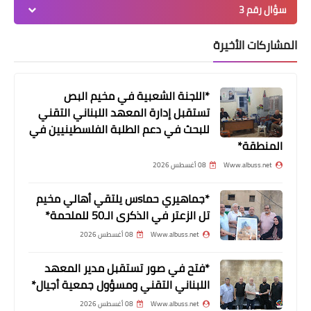
سؤال رقم 3
المشاركات الأخيرة
*اللجنة الشعبية في مخيم البص
تستقبل إدارة المعهد اللبناني التقني
للبحث في دعم الطلبة الفلسطينيين في
المنطقة*
وفات
Www.albuss.net
08 أغسطس 2026
عمران محمد الحاج في ذمة الله والدفن
غداً
*جماهيري حماsس يلتقي أهالي مخيم
تل الزعتر في الذكرى الـ50 للملحمة*
Www.albuss.net
08 أغسطس 2026
*فتح في صور تستقبل مدير المعهد
اللبناني التقني ومسؤول جمعية أجيال*
Www.albuss.net
08 أغسطس 2026