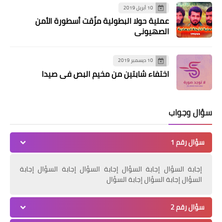
10 أبريل 2019
أخبار المخيمات
عملية حولا البطولية مزّقت أسطورة الأمن
الف مبروك الجنسية لابن جل البحر في
الصهيوني
امريكا
10 ديسمبر 2019
اختفاء شابتين من مخيم البص في صيدا
سؤال وجواب
سؤال رقم 1
وفات
إجابة السؤال إجابة السؤال إجابة السؤال إجابة السؤال إجابة
السؤال إجابة السؤال إجابة السؤال
الاخ عمران محمد الحاج في ذمة الله
والدفن غداً
سؤال رقم 2