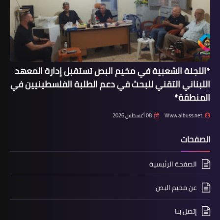
أخبار فلسطين
بيانات عمليات الأبطال حتى اللحظة
*اللجنة الشعبية في مخيم البص تستقبل إدارة المعهد
اللبناني التقني للبحث في دعم الطلبة الفلسطينيين في
المنطقة*
Www.albuss.net
08 أغسطس 2026
الصفحات
محطات
الصفحة الرئيسية
الغارة "التحذيرية" قبل قصف الضاحية..
عن مخيم البص
ماذا نعرف عن roof knock؟
إتصل بنا