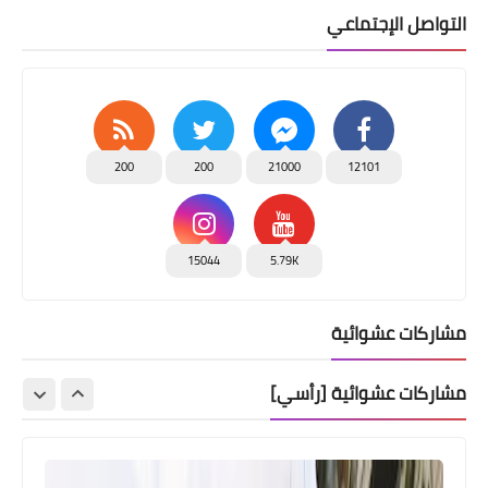
التواصل الإجتماعي
200
200
21000
12101
15044
5.79K
مشاركات عشوائية
مشاركات عشوائية [رأسي]