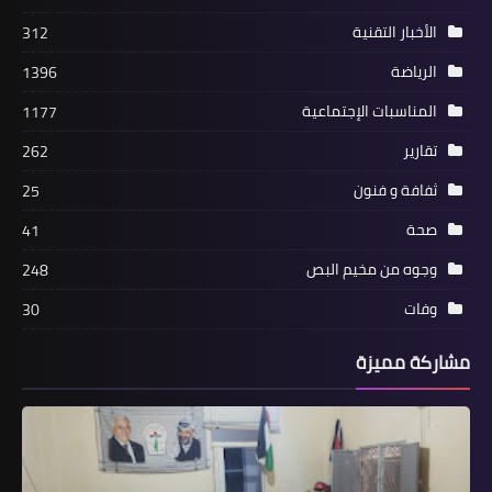
الأخبار التقنية
312
الرياضة
1396
المناسبات الإجتماعية
1177
منوعات
تقارير
262
اڶـمـöـاوoــöـ تضرب تل أبيب مجدّداً و4
ثفافة و فنون
ملايين إسرائيلي تحت النار: «مجز.ر.ة
25
ميركافا - 2» في البياضة
صحة
41
وجوه من مخيم البص
248
وفات
30
مشاركة مميزة