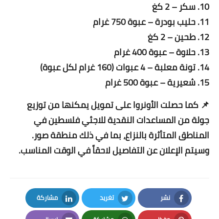
10. سكر – 2 كغ
11. حليب بودرة – عبوة 750 غرام
12. طحين – 2 كغ
13. حلاوة – عبوة 400 غرام
14. تونة معلبة – 4 عبوات (160 غرام لكل عبوة)
15. شعيرية – عبوة 500 غرام
📌 كما حصلت الأونروا على تمويل يمكنها من توزيع
جولة من المساعدات النقدية للاجئي فلسطين في
المناطق المتأثرة بالنزاع، بما في ذلك منطقة صور.
وسيتم الإعلان عن التفاصيل لاحقاً في الوقت المناسب.
نشر
تغريد
مشاركة
LinkedIn
Twitter
Facebook