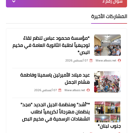
سؤال رقم 3
المشاركات الأخيرة
*مؤسسة محمود عباس تنظم لقاءً
توجيهياً لطلبة الثانوية العامة في مخيم
البص*
المناسبات الإجتماعية
Www.albuss.net
07 أغسطس 2026
ثالث المرحوم الحاج جمال اسماعيل العنيين
عيد ميلاد الأميرتين ياسمينا وفاطمة
بمكة المكرمة
هشام الجمل
Www.albuss.net
07 أغسطس 2026
*"أشد" ومنظمة الجيل الجديد "مجد"
ينظمان مهرجاناً تكريمياً لطلاب
الشهادات الرسمية في مخيم البص
جنوب لبنان*