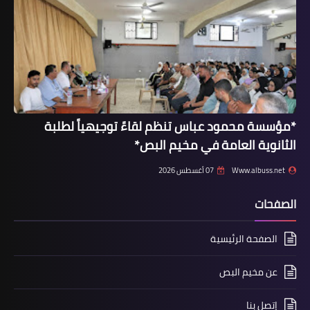
مقالات
المخدرات واطلاق النار عنوان المطالب
الشعبية
*مؤسسة محمود عباس تنظم لقاءً توجيهياً لطلبة
الثانوية العامة في مخيم البص*
Www.albuss.net
07 أغسطس 2026
الصفحات
أخبار متنوعة
اليونيفيل الإيطالية تدشنّ محطة لتكرير
الصفحة الرئيسية
المياه في بلدة الطيري في قضاء بنت
جبيل.
عن مخيم البص
إتصل بنا