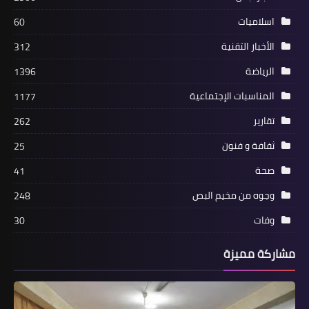
اسلاميات
60
الأخبار التقنية
312
الرياضة
1396
أخبار متنوعة
المناسبات الإجتماعية
1177
اللواء أبو عرب يستقبل مدير "الاونروا" في
تقارير
262
مكتبه بعين الحلوة
ثفافة و فنون
25
صحة
41
وجوه من مخيم البص
248
وفات
30
مشاركة مميزة