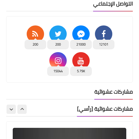
التواصل الإجتماعي
200
200
21000
12101
15044
5.79K
مشاركات عشوائية
مشاركات عشوائية [رأسي]