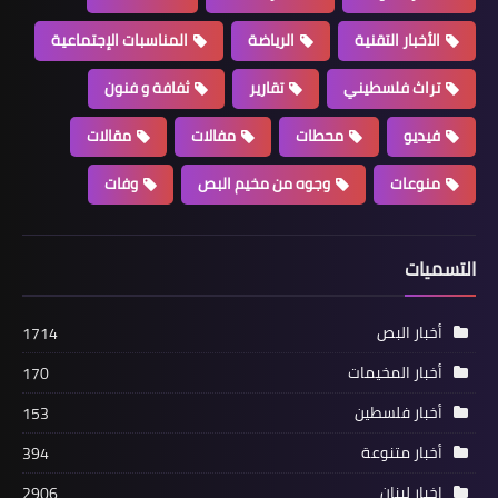
إلى الديار المقدسة*
الأخبار التقنية
الرياضة
المناسبات الإجتماعية
تراث فلسطيني
تقارير
ثفافة و فنون
فيديو
محطات
مفالات
مقالات
منوعات
وجوه من مخيم البص
وفات
مقالات
التسميات
في قطاع غزة وحدةٌ في الميدان وتوافقٌ
في السياسةِ بقلم د. مصطفى يوسف
أخبار البص
1714
اللداوي
أخبار المخيمات
170
أخبار فلسطين
153
أخبار متنوعة
394
اخبار لبنان
2906