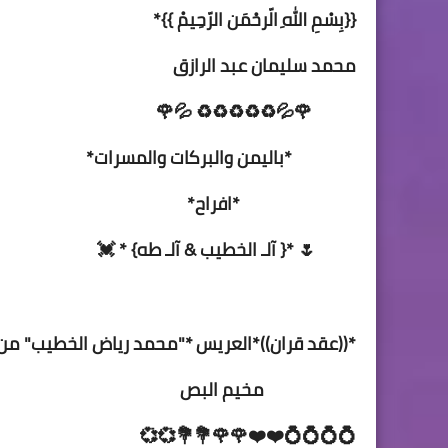
{{بِسْمِ اللهِ الّرحْمَن الرّحِيمْ }}*
محمد سليمان عبد الرازق
🌹💦♻️♻️♻️♻️♻️ 💦🌹
*باليمن والبركات والمسرات*
*افراح*
🌷 *{ آلـ الخطيب & آلـ طه} * 💓
*((عقد قران))*العريس *"محمد رياض الخطيب" من
مخيم البص
💍💍💍💍❤️❤️🌹🌹💐💐💞💞