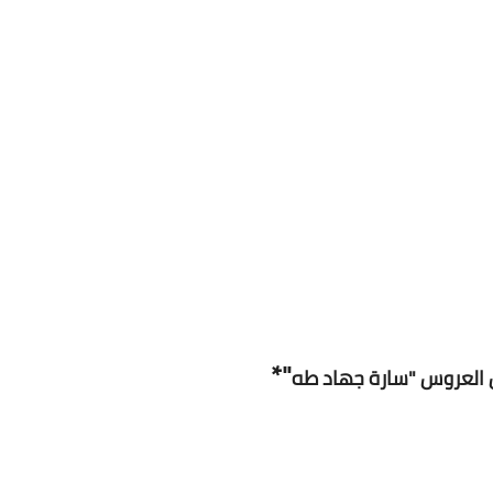
Www.albuss.net
08 مايو 2016
Www.albuss.net
08 مايو 2016
"*
 العروس "سارة جهاد طه