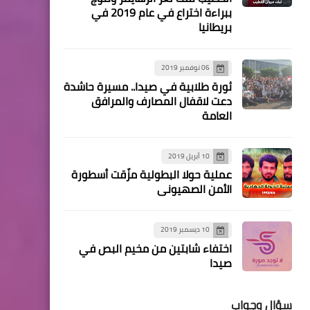
ببراءة اختراع في عام 2019 في
أخبار المخيمات
بريطانيا
حزب الشعب الفلسطيني يلتقي
حزب الله.
06 نوفمبر 2019
ثورة طلابية في صيدا.. مسيرة حاشدة
دعت لاقفال المصارف والمرافق
مقالات
العامة
كلمة منظمة التحرير
الفلسطينية واتحاد نقابات
10 أبريل 2019
عمال فلسطين يوسف زمزم
عملية حولا البطولية مزّقت أسطورة
في احتفال جبهة التحرير
الأمن الصهيوني
الفلسطينية
10 ديسمبر 2019
اختفاء شابتين من مخيم البص في
صيدا
سؤال وجواب
أخبار المخيمات