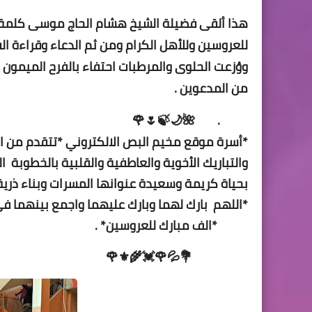
هذا
ألقى
فضيلة الشيخ هشام الحاج موسى كلمة مو
للعروسين
وللأهل
الكرام ومن ثم الدعاء وقراءة ال
ووُزعت الحلوى والمرطبات
احتفاء
بالفرح الميمون 
من
المدعوين
.
. 🌺🌙🍃🌷🌹
*أسرة موقع مخيم البص الالكتروني *تتقدم من الع
والتباريك الأخوية والعاطفية والقلبية بالخطوبة ا
بحياة كريمة وسعيدة عنوانها المسرات وبناء ذري
*اللهم بارك لهما وبارك عليهما واجمع بينهما ف
*الف مبارك للعروسين* .
💐💦🌹💓🌾⚜️🌹