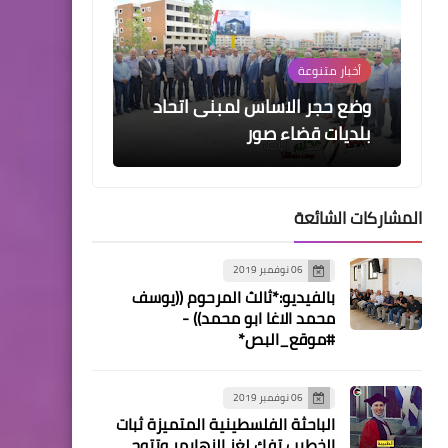
أخبار متنوعة
وضع حجر الاساس لمبنى اتحاد
بلديات قضاء صور
المشاركات الشائعة
06 نوفمبر 2019
بالفيديو:*ثالث المرحوم ((يوسف
أخبار المخيمات
محمد الاغا ابو محمد)) -
أنصار الله في ضيافة حركة فتح
#موقع_البص*
06 نوفمبر 2019
الباحثة الفلسطينية المتميزة ثبات
الخطيب تفك لغز الزهايمر وتتوج