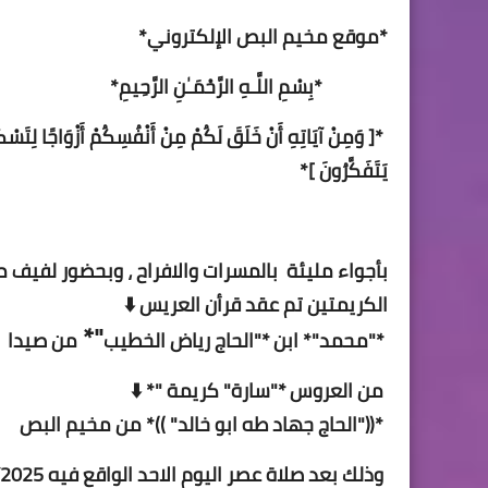
*موقع مخيم البص الإلكتروني*
*بِسْمِ اللَّـهِ الرَّحْمَـٰنِ الرَّحِيمِ*
*[ وَمِنْ آيَاتِهِ أَنْ خَلَقَ لَكُمْ مِنْ أَنْفُسِكُمْ أَزْوَاجًا لِتَسْكُنُ
يَتَفَكَّرُونَ ]*
بأجواء مليئة بالمسرات والافراح ، وبحضور لفيف 
الكريمتين تم عقد قرأن العريس ⬇️
"*
*"
محمد
"* ابن *"الحاج رياض الخطيب
من
صيدا
من العروس *"سارة
" كريمة "* ⬇️
*(("الحاج جهاد طه ابو خالد"
))* من مخيم البص
وذلك بعد صلاة عصر اليوم الاحد
الواقع فيه 14/12/2025 في منزل عائلة آل طه في مخيم البص