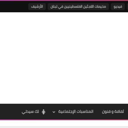
فيديو
مخيمات اللاجئين الفلسطينيين في لبنان
الأرشيف
Www.albuss.net
06 مايو 2016
Www.albuss.net
06 مايو 2016
ثفافة و فنون
المناسبات الإجتماعية
لك سيدتي