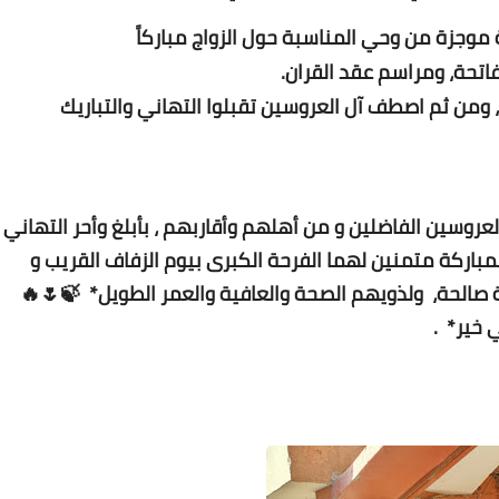
جزة من وحي المناسبة حول الزواج مباركاً
فاتحة، ومراسم عقد القران.
، ومن ثم اصطف آل العروسين
تقبلوا
التهاني والتباريك
Www.albuss.net
08 مايو 2016
روسين الفاضلين و من أهلهم وأقاربهم ، بأبلغ وأحر التهاني
لمباركة متمنين لهما الفرحة الكبرى بيوم الزفاف القريب و
ة صالحة، ولذويهم الصحة والعافية والعمر الطويل* 🍃🌷🔥
ي خير* .
Www.albuss.net
08 مايو 2016