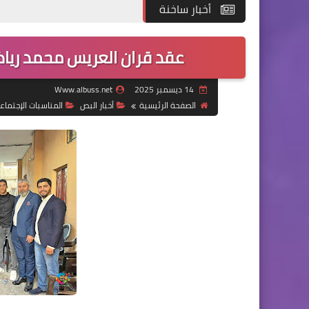
أخبار ساخنة
عقد قران العريس محمد ريا
14 ديسمبر 2025
Www.albuss.net
الصفحة الرئيسية
أخبار ‏البص
المناسبات الإجتماع