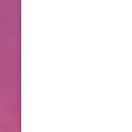
ومنصور
أخبار البص
خلية أزمة الأونروا: ما يتعرض له
اللاجئون الفلسطينيون من
اذلال وانتهاك لكرامتهم
أخبار متنوعة
موجزاخبار صباحي