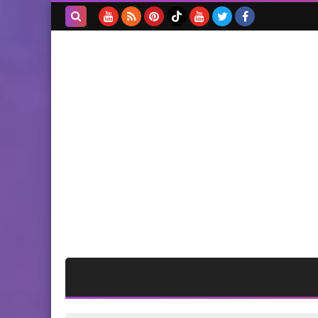
بدأ إختيار عناصر القوة
التنفيذية في عين الحلوة
بحث هذه
المدونة
الإلكترونية
أخبار متنوعة
في دبي..أول ملعب مرتفع عن
الأرض في العالم
أخبار المخيمات
اللجان الشعبية الفلسطينية
تبحث مع الوفـد النرويجي