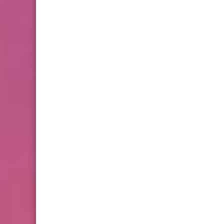
مقالات
الفساد في واقعنا العربي‎
مقالات
ويلٌ لأمةٍ تقتلُ أطفالها وتفرط
في مستقبل أجيالها بقلم د.
مصطفى يوسف اللداوي