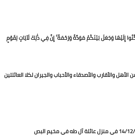
Www.albuss.net
08 مايو 2016
وا إِلَيْهَا وَجَعَلَ بَيْنَكُمْ مَوَدَّةً وَرَحْمَةً ۚ إِنَّ فِي ذَٰلِكَ لَآيَاتٍ لِقَوْمٍ
Www.albuss.net
08 مايو 2016
من الأهل
والأقارب
والأصدقاء
والأحباب
والجيران لكلا العائلتين
Www.albuss.net
08 مايو 2016