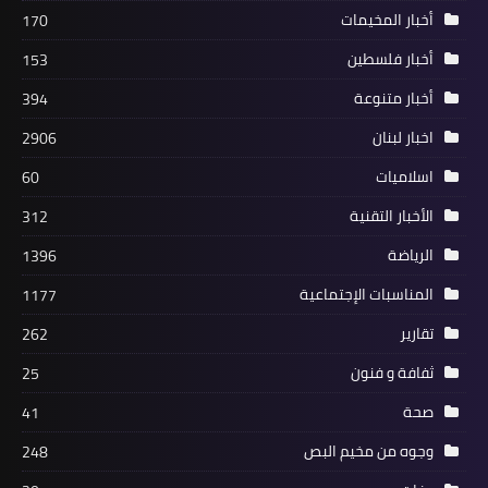
أخبار المخيمات
170
أخبار البص
أخبار فلسطين
153
حصيلة اليوم الرابع من مبادرة شباب الخير
أخبار متنوعة
394
٤ الرمضانية :
اخبار لبنان
2906
اسلاميات
60
الأخبار التقنية
312
الرياضة
1396
المناسبات الإجتماعية
1177
تقارير
262
ثفافة و فنون
25
أخبار البص
صحة
41
المباراة الخامسة لدورة شهر رمضان لكرة
وجوه من مخيم البص
248
القدم