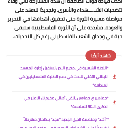
أكدت قيادة قوات الصاعقة أن هذه المشاركة تأتي وفاءً
لتضحيات الشـ...ــهداء والأسرى، وتجديدًا للعهد على
مواصلة مسيرة الثورة حتى تحقيق أهدافها في التحرير
والعودة، مشددة على أن الثورة الفلسطينية ستبقى
حية في وجدان الشعب الفلسطيني رغم كل التحديات.
شاهد أيضًا
*اللجنة الشعبية في مخيم البص تستقبل إدارة المعهد
اللبناني التقني للبحث في دعم الطلبة الفلسطينيين في
المنطقة*
*جماهيري حماsس يلتقي أهالي مخيم تل الزعتر في
الذكرى الـ50 للملحمة*
*"أشد" ومنظمة الجيل الجديد "مجد" ينظمان مهرجاناً
تكريمياً لطلاب الشهادات الرسمية في مخيم البص جنوب