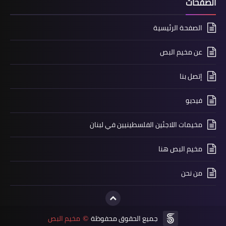
الصفحات
أخبار متنوعة
الصفحة الرئيسية
وفد ملتقى الجمعيات الأهلية في صور
عن مخيم البص
ومنطقتها زار المسؤول التنظيمي لحركة
امل في اقليم جبل عامل مهنئا بحلول
إتصل بنا
شهر رمضان المبارك
فيديو
مخيمات اللاجئين الفلسطينيين في لبنان
مخيم البص هنا
من نحن
أخبار البص
زيارات ميدانية لفوج المتطوعين جمعية
جميع الحقوق محفوظة
مخيم البص
©