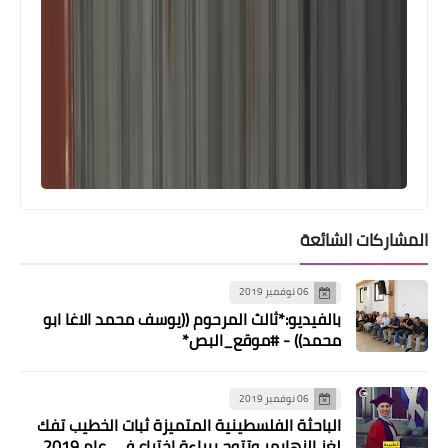
المشاركات الشائعة
06 نوفمبر 2019
بالفيديو:*ثالث المرحوم ((يوسف محمد الاغا ابو
محمد)) - #موقع_البص*
06 نوفمبر 2019
الباحثة الفلسطينية المتميزة ثبات الخطيب تفك
لغز الزهايمر وتتوج ببراءة اختراع في عام 2019