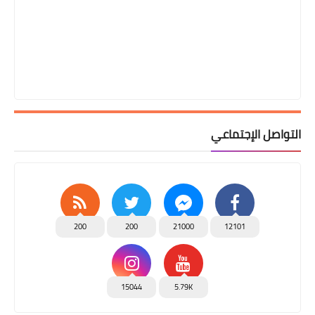
التواصل الإجتماعي
200
200
21000
12101
15044
5.79K