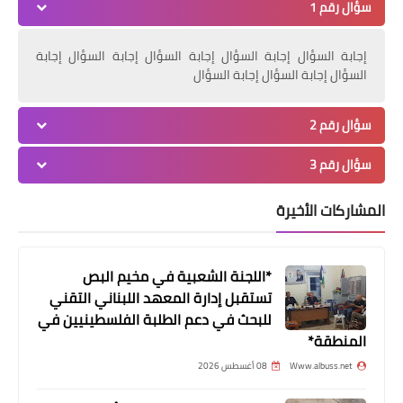
سؤال رقم 1
إجابة السؤال إجابة السؤال إجابة السؤال إجابة السؤال إجابة
السؤال إجابة السؤال إجابة السؤال
محطات
سؤال رقم 2
📍🚨📸ثأر قديم يودي بحياة شخصين في
الريحانية - عكار.
سؤال رقم 3
المشاركات الأخيرة
*اللجنة الشعبية في مخيم البص
تستقبل إدارة المعهد اللبناني التقني
للبحث في دعم الطلبة الفلسطينيين في
المنطقة*
أخبار البص
Www.albuss.net
08 أغسطس 2026
توزيعات #اليوم_الخامس