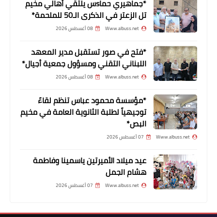
*جماهيري حماsس يلتقي أهالي مخيم
#صندوق_الزكاة_والصدقات
تل الزعتر في الذكرى الـ50 للملحمة*
و#حملة_اهل_الخير
Www.albuss.net
08 أغسطس 2026
*فتح في صور تستقبل مدير المعهد
اللبناني التقني ومسؤول جمعية أجيال*
Www.albuss.net
08 أغسطس 2026
*مؤسسة محمود عباس تنظم لقاءً
توجيهياً لطلبة الثانوية العامة في مخيم
البص*
أخبار فلسطين
Www.albuss.net
07 أغسطس 2026
وفد من فصائل منظمة التحرير
عيد ميلاد الأميرتين ياسمينا وفاطمة
الفلسطينية وحركة فتح في لبنان يعزي
هشام الجمل
بالراحل الأمين
Www.albuss.net
07 أغسطس 2026