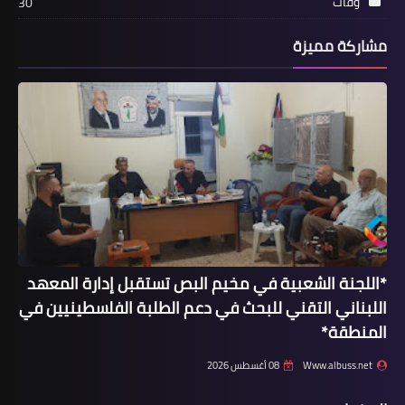
وفات
30
مشاركة مميزة
أخبار البص
*بالفيديو:المباراة السادسة لدورة شهر
رمضان لكرة القدم*
*اللجنة الشعبية في مخيم البص تستقبل إدارة المعهد
اللبناني التقني للبحث في دعم الطلبة الفلسطينيين في
المنطقة*
Www.albuss.net
08 أغسطس 2026