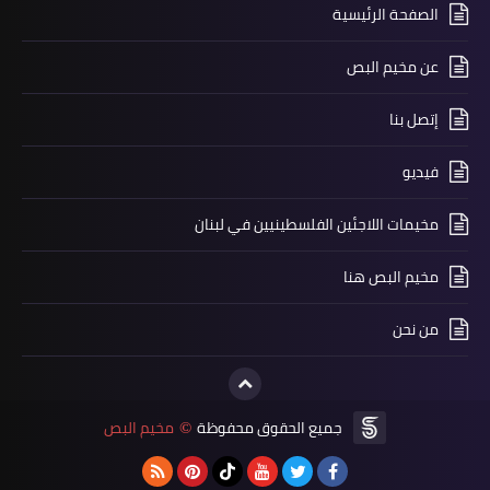
الصفحة الرئيسية
عن مخيم البص
محطات
النضال تشارك في وقفة تضامنية بدعوة
إتصل بنا
من الجمعيات في مدينة صور
فيديو
مخيمات اللاجئين الفلسطينيين في لبنان
مخيم البص هنا
من نحن
محطات
جميع الحقوق محفوظة
مخيم البص
©
⬛👈بيان صادر اتّحاد العاملين المحليين
في الأونروا/لبنانَ👉