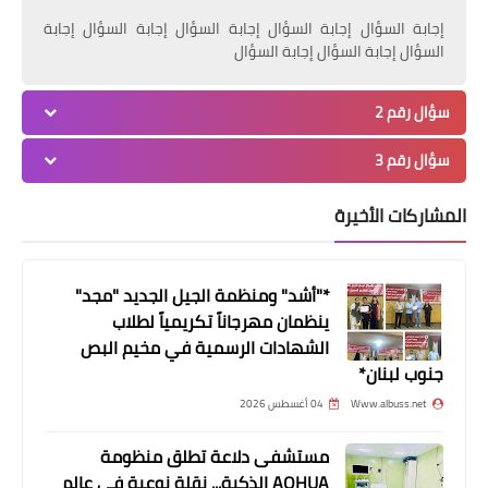
إجابة السؤال إجابة السؤال إجابة السؤال إجابة السؤال إجابة
السؤال إجابة السؤال إجابة السؤال
أخبار المخيمات
سؤال رقم 2
خبرٌ صحفيّ صادرٌ عن اتّحاد المعلّمينَ في
لبنانَ
سؤال رقم 3
المشاركات الأخيرة
*"أشد" ومنظمة الجيل الجديد "مجد"
ينظمان مهرجاناً تكريمياً لطلاب
الشهادات الرسمية في مخيم البص
جنوب لبنان*
صحة
Www.albuss.net
04 أغسطس 2026
وحدة الإسعاف والطوارئ - مستشفى
مستشفى دلاعة تطلق منظومة
الهمشري تشارك في ورشة بعنوان
AOHUA الذكية... نقلة نوعية في عالم