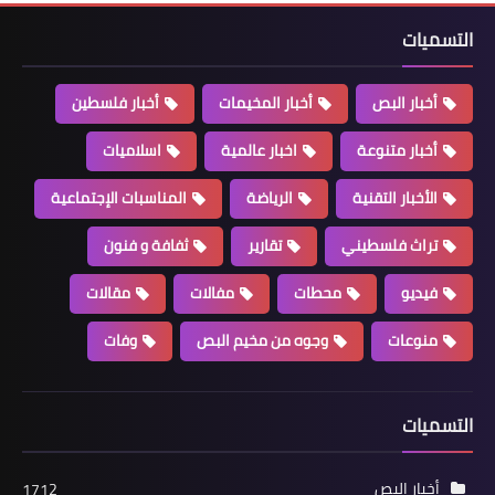
التسميات
أخبار البص
أخبار المخيمات
أخبار فلسطين
أخبار متنوعة
أخبار متنوعة
اخبار عالمية
اسلاميات
*توقيف سوري يصوِّر مراكز المقاومة
الأخبار التقنية
الرياضة
المناسبات الإجتماعية
ويرسلها للعدو..*
تراث فلسطيني
تقارير
ثفافة و فنون
فيديو
محطات
مفالات
مقالات
منوعات
وجوه من مخيم البص
وفات
التسميات
أخبار فلسطين
*الفصائل الفلسطينية والاتحاد
أخبار البص
1712