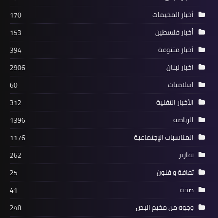
الفلسطيني لكرة القدم يشاركون بإفتتاح
أخبار المخيمات
170
دورة المرحوم محمود مصطفى خليل في
بلدة الخرايب*
أخبار فلسطين
153
أخبار متنوعة
394
اخبار لبنان
2906
اسلاميات
60
الأخبار التقنية
312
الرياضة
1396
المناسبات الإجتماعية
1176
تقارير
262
أخبار البص
ثفافة و فنون
25
وقفة تضامنية مع غزة لجمعيات في صور
ومنطقتها
صحة
41
وجوه من مخيم البص
248