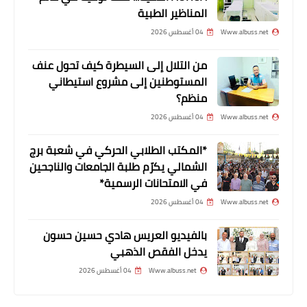
الجهوزية الصحية في صيدا والجوار
المناظير الطبية
Www.albuss.net
04 أغسطس 2026
من التلال إلى السيطرة كيف تحول عنف
المستوطنين إلى مشروع استيطاني
منظم؟
Www.albuss.net
04 أغسطس 2026
*المكتب الطلابي الحركي في شعبة برج
الشمالي يكرّم طلبة الجامعات والناجحين
مقالات
في الامتحانات الرسمية*
غزة المنهكة اقتصاديا تواجهه الإبادة
Www.albuss.net
04 أغسطس 2026
الجماعية بقلم : سري القدوة
بالفيديو العريس هادي حسين حسون
يدخل الفقص الذهبي
Www.albuss.net
04 أغسطس 2026