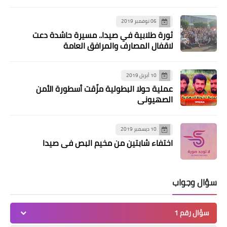
06 نوفمبر 2019
ثورة طلابية في صيدا.. مسيرة حاشدة دعت
لاقفال المصارف والمرافق العامة
10 أبريل 2019
عملية حولا البطولية مزّقت أسطورة الأمن
الصهيوني
أخبار البص
*مسيرة طلابية حاشدة في مخيم البص
10 ديسمبر 2019
تضامناً مع عزة*
اختفاء شابتين من مخيم البص في صيدا
سؤال وجواب
سؤال رقم 1