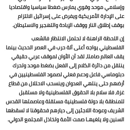
وإسلامي موحد وقوي يمارس ضغطا سياسيا واقتصاديا
على الإدارة الأمريكية ويفرض على إسرائيل الالتزام
بوقف إطلاق النار ووقف الإبادة والتهجير والاستيطان.
إن اللحظة الراهنة لا تحتمل الانتظار فالشعب
الفلسطيني يواجه أعتى آلة حرب في العصر الحديث بينما
يقف العالم صامتا، لقد آن الأوان لموقف عربي حقيقي
ينتقل من دائرة الكلام إلى الفعل بضغط موحد وتحرك
دبلوماسي فاعل ودعم فعلي لصمود الفلسطينيين في
أرضهم حتى ينتهي العدوان وينسحب الاحتلال من قطاع
غزة، فلا سلام بلا الحقوق الفلسطينية ولا مستقبل
للمنطقة بلا دولة فلسطينية مستقلة وعاصمتها القدس
الشريف وعودة اللاجئين إلى ديارهم فحقوقنا لا تسقطها
السنين ولا يلغيهـا صمت الأمة وتخاذل المجتمع الدولي.