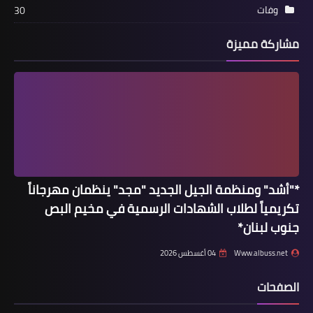
وفات
30
مشاركة مميزة
أخبار متنوعة
*العاروري يلتقي رئيس مجلس النواب
اللبناني ويبحث معه مستجدات معركة
طوفان الأقصى*
*"أشد" ومنظمة الجيل الجديد "مجد" ينظمان مهرجاناً
تكريمياً لطلاب الشهادات الرسمية في مخيم البص
جنوب لبنان*
Www.albuss.net
04 أغسطس 2026
الصفحات