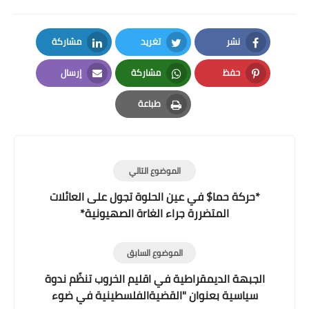
نشر
تغريد
مشاركة
LinkedIn
Twitter
Facebook
حفظ
مشاركة
إرسال
Email
Whatsapp
Pinterest
طباعة
Print
الموضوع التالي
*حركة حما$ في عين الحلوة تجول على العائلات
المتضررة جراء الغاrة الصهيونية*
الموضوع السابق
الجبهة الديمقراطية في اقليم الخروب تنظّم ندوة
سياسية بعنوان "القضيةالفلسطينية في ضوء