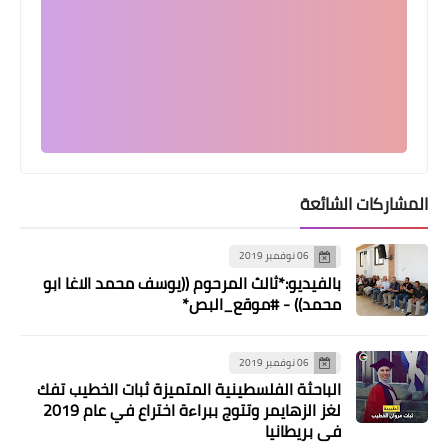
أخبار البص
*بالفيديو: مسيرة طلابية حاشدة في
مخيم البص تضامناً مع عزة*
المشاركات الشائعة
06 نوفمبر 2019
بالفيديو:*ثالث المرحوم ((يوسف محمد الاغا ابو
محمد)) - #موقع_البص*
أخبار البص
صلاة قيام الليل على أرواح الش*هداء
06 نوفمبر 2019
الباحثة الفلسطينية المتميزة ثبات الخطيب تفك
فلسطين في مخيم البص
لغز الزهايمر وتتوج ببراءة اختراع في عام 2019
في بريطانيا