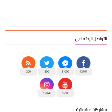
التواصل الإجتماعي
200
200
21000
12101
15044
5.79K
مشاركات عشوائية