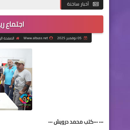
أخبار ساخنة
اجتماع ر
05 نوفمبر 2025
Www.albuss.net
الصفحة ال
٠٠٠ ٠٠٠كتب محمد درويش ٠٠٠