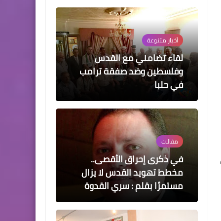
في حلبا
مقالات
في ذكرى إحراق الأقصى..
مخطط تهويد القدس لا يزال
مستمرًا بقلم : سري القدوة
أخبار البص
خطوبة العريس الشاب *الاستاذ
احمد حبال* *على الانسة ميرنا
حسن سالم*