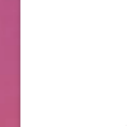
كرامتهم
أخبار ‏البص
الرياضة
أخبار متنوعة
بعد الأواني الفارغة:صفارات
الانذار.. تصدح من مساجد عين
الحلوة
Www.albuss.net
19 يوليو 2026
Www.albuss.net
05 يوليو 2026
نهائي الأحلام... كم بلغ سعر التذاكر؟
*🔮⚽ فضيحة جديدة تهزّ ك
2026*
أخبار المخيمات
مسيراتٌ جماهيريّةٌ في
مخيَّمات صور احتجاجًا على قرار
وزير العمل والحكومة اللبنانية
بحقِّ عمّالنا