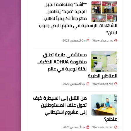
*"أشد" ومنظمة الجيل
أخبار المخيمات
الجديد "مجد" ينظمان
*مخيم عين الحلوة ينتفض ضد
مهرجاناً تكريمياً لطلاب
الشهادات الرسمية في مخيم البص جنوب
قرار وزارة العمل اللبناني*
لبنان*
Www.albuss.net
04 أغسطس 2026
مستشفى دلاعة تطلق
منظومة AOHUA الذكية...
نقلة نوعية في عالم
أخبار المخيمات
المناظير الطبية
*مخيم الرشيدية ينتفض ضد
Www.albuss.net
04 أغسطس 2026
قرار وزارة العمل اللبناني*
من التلال إلى السيطرة كيف
تحول عنف المستوطنين
إلى مشروع استيطاني
منظم؟
أخبار البص
Www.albuss.net
04 أغسطس 2026
*عودة حجاج بيت الله الحرام