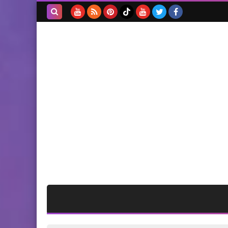
أخبار البص
*عودة الحاجة ام حسين القاضي
بحث هذه
من تأدية فريضة الحاج*
المدونة
الإلكترونية
أخبار البص
*وقفة إحتجاجية في " مخيم
البص" ضد قرار وزير العمل
اللبناني جزء 2*
المناسبات الإجتماعية
زيارة تهنئة للحاج امين سر