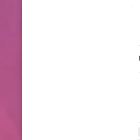
(اهلاً وسهلاً بضيوف الرحمن ) -
مخيم البص*
أخبار البص
*مسيرة حاشدة في مخيم
البص..بجمعة الغضب 6*
أخبار متنوعة
ياسين: لمواكبة مقاومة
الشعب الفلسطيني كي لا
يخسر العرب والمسلمون