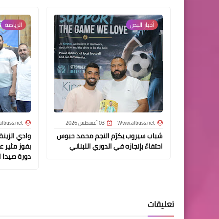
أخبار البص‏
الرياضة
Www.albuss.net
03 أغسطس 2026
lbuss.net
شباب سيروب يكرّم النجم محمد حبوس
وادي الزين
احتفاءً بإنجازه في الدوري اللبناني
بفوز مثير ع
دورة صيدا 
تعليقات