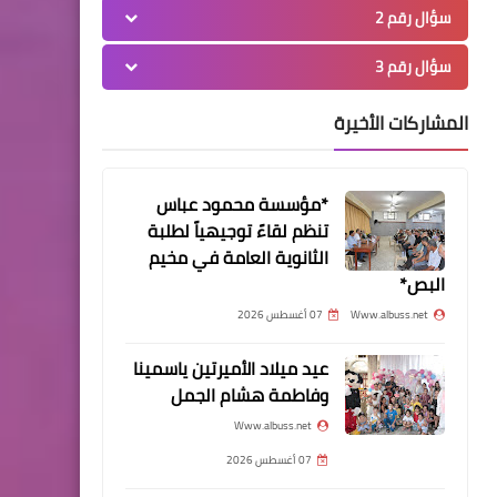
سؤال رقم 2
سؤال رقم 3
التجمعات
*عودة الحاج ربيع العنيين من
المشاركات الأخيرة
تأدية فريضة الحاج*
*مؤسسة محمود عباس
تنظم لقاءً توجيهياً لطلبة
أخبار متنوعة
الثانوية العامة في مخيم
وفدٌ من حركة "فتح" يُكرِّم
البص*
المناضلة اللبنانية سيلفيا
Www.albuss.net
07 أغسطس 2026
عمّون لمواقفها الداعمة
عيد ميلاد الأميرتين ياسمينا
لقضيّتنا
وفاطمة هشام الجمل
Www.albuss.net
07 أغسطس 2026