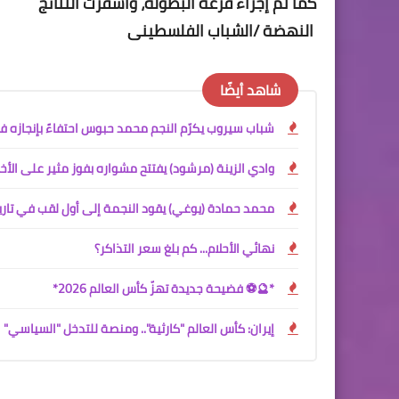
كما تمّ إجراء قرعة البطولة، وأسفرت النتائج
النهضة /الشباب الفلسطينى
شاهد أيضًا
شباب سيروب يكرّم النجم محمد حبوس احتفاءً بإنجازه في
وادي الزينة (مرشود) يفتتح مشواره بفوز مثير على الأخ
محمد حمادة (يوغي) يقود النجمة إلى أول لقب في تاري
نهائي الأحلام... كم بلغ سعر التذاكر؟
*🔮⚽ فضيحة جديدة تهزّ كأس العالم 2026*
إيران: كأس العالم "كارثية".. ومنصة للتدخل "السياسي"