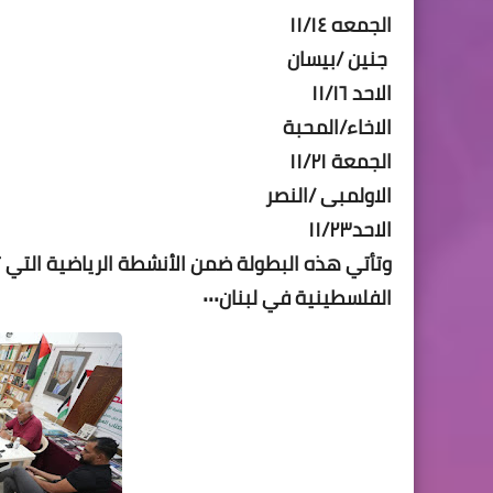
الجمعه ١١/١٤
جنين /بيسان
الاحد ١١/١٦
الاخاء/المحبة
الجمعة ١١/٢١
الاولمبى /النصر
الاحد١١/٢٣
وتأتي هذه البطولة ضمن الأنشطة الرياضية التي ت
الفلسطينية في لبنان٠٠٠