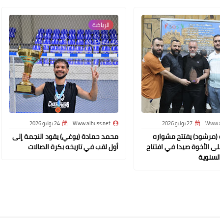
الرياضة
Www.albuss.net
23 أغسطس 2019
Www.a
27 يوليو 2026
Www.albuss.net
24 يوليو 2026
ة (مرشود) يفتتح مشواره
محمد حمادة (يوغي) يقود النجمة إلى
Www.albuss.net
لى الأخوة صيدا في افتتاح
أول لقب في تاريخه بكرة الصالات
السنوية
23 أغسطس 2019