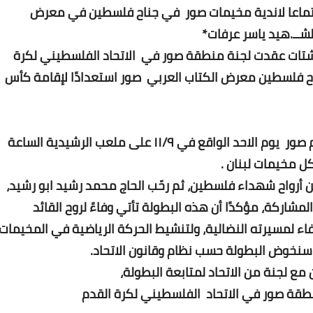
جتماعا لاندية مخيمات صور في جناح فلسطين في معرض
شــ.هيد ياسر عرفات*
شتات عقدت لجنة منطقة صور في الاتحاد الفلسطيني لكرة
Www.albuss.net
24 أغسطس 2019
اح فلسطين معرض الكتاب العربي صور استعدادًا لإقامة كأس
بمباراة بين منتخب فلسطين الشتات ونادي السلام صور يوم الاحد الواقع في ١١/٩ على ملعب الرشيدية الساعة
ل مخيمات لبنان .
ن أرواح شهداء فلسطين، ثم رحّب الحاج محمد رشيد ابو رشيد،
Www.albuss.net
شاركة، مؤكدًا أن هذه البطولة تأتي وفاءً لروح القائد
24 أغسطس 2019
وفاء لمسيرته النضالية، ولتنشيط الحركة الرياضية في المخيمات
ن مع لجنة من الاتحاد لمتابعة البطولة،
طقة صور في الاتحاد الفلسطيني لكرة القدم