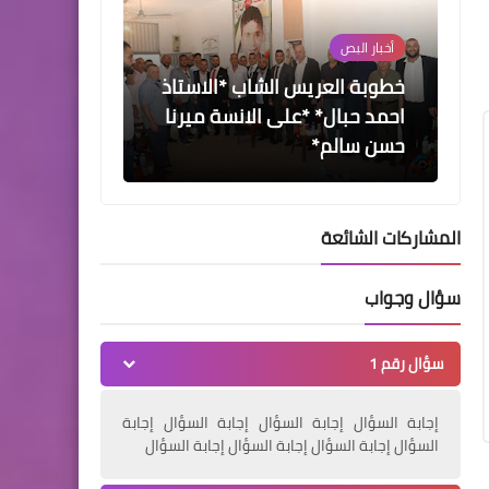
أخبار البص
زفة العريس الشاب *احمد جدع*
المشاركات الشائعة
أخبار متنوعة
سؤال وجواب
قيادة "فتح" في صور تُكرِّم
المناضلَين اللبنانيَّين غسّان نادي
سؤال رقم 1
وياسر بزي تقديرًا لمواقفهما
الداعمة لفلسطين
إجابة السؤال إجابة السؤال إجابة السؤال إجابة
السؤال إجابة السؤال إجابة السؤال إجابة السؤال