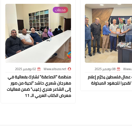
محطات‏
Www.albuss.net
23 أغسطس 2022
Www.a
08 نوفمبر 2025
Www.albuss.net
02 نوفمبر 2025
ت عمال فلسطين يكرّم إعلام
منظمة "الصاعقة" تشارك بفعالية في
تقديرا للجهود المبذولة
مهرجان شعري حاشد "تحية من صور
Www.albuss.net
إلى الشاعر هنري زغيب" ضمن فعاليات
معرض الكتاب العربي الـ 11
23 أغسطس 2022