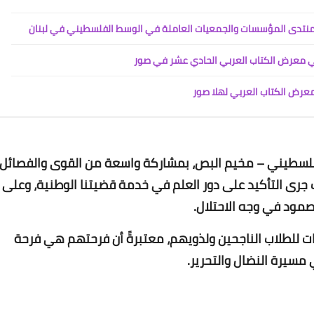
Www.albuss.net
23 أغسطس 2022
ي معرض الكتاب العربي الحادي عشر في صور
رض الكتاب العربي لهلا صور
Www.albuss.net
الفلسطيني – مخيم البص، بمشاركة واسعة من القوى والفصائل
23 أغسطس 2022
ث جرى التأكيد على دور العلم في خدمة قضيتنا الوطنية، وعلى
صمود في وجه الاحتلال.
كات للطلاب الناجحين ولذويهم، معتبرةً أن فرحتهم هي فرحة
مسيرة النضال والتحرير.
Www.albuss.net
23 أغسطس 2022