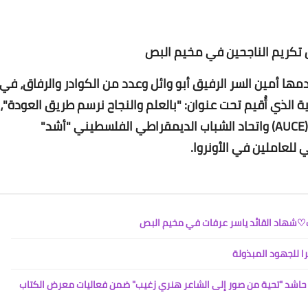
Www.albuss.net
24 أغسطس 2022
كريم الناجحين في مخيم البص
ا أمين السر الرفيق أبو وائل وعدد من الكوادر والرفاق، في
الذي أُقيم تحت عنوان: "بالعلم والنجاح نرسم طريق العودة"،
وذلك برعاية الجامعة الأمريكية للثقافة والتعليم (AUCE) واتحاد الشباب الديمقراطي الفلسطيني "أشد"
للعاملين في الأونروا.
Www.albuss.net
24 أغسطس 2022
را للجهود المبذولة
اشد "تحية من صور إلى الشاعر هنري زغيب" ضمن فعاليات معرض الكتاب