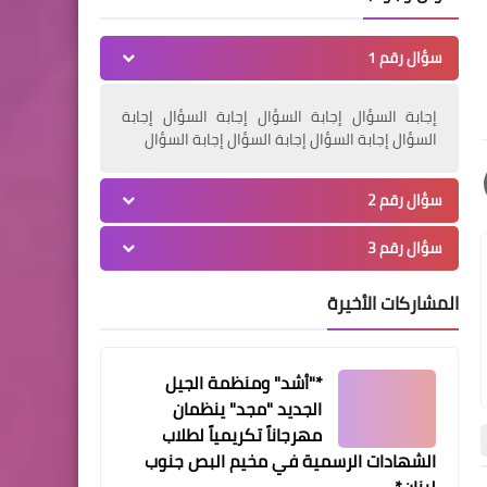
الحاجة رسمية علي العلي ( أم
شكري بركات ) في اليوم
سؤال رقم 1
الثاني*
إجابة السؤال إجابة السؤال إجابة السؤال إجابة
السؤال إجابة السؤال إجابة السؤال إجابة السؤال
سؤال رقم 2
أخبار البص
سؤال رقم 3
*بالفيديو:ثالث المرحوم ""احمد
اسعد اسعد ابو عماد"*
المشاركات الأخيرة
*"أشد" ومنظمة الجيل
الجديد "مجد" ينظمان
أخبار متنوعة
مهرجاناً تكريمياً لطلاب
*وفد من حركة فتح يزور جمعية
الشهادات الرسمية في مخيم البص جنوب
المشاريع الخيرية الاسلامية في
لبنان*