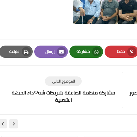
Www.albuss.net
23 أغسطس 2022
حفظ
مشاركة
إرسال
طباعة
Print
Email
Whatsapp
Pinterest
الموضوع التالي
صور
مشاركة منظمة الصاعقة بتبريكات شه♡داء الجبهة
الشعبية
Www.albuss.net
23 أغسطس 2022