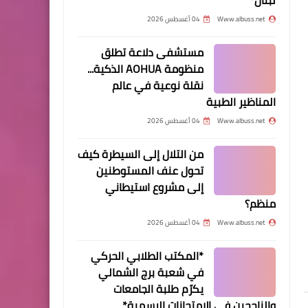
منطقة صور*
Www.albuss.net
04 أغسطس 2026
محطات‏
محطات‏
مستشفى دلاعة تطلق
منظومة AOHUA الذكية...
أخبار البص
نقلة نوعية في عالم
*إعلام حركة "فتح" في صور
المناظير الطبية
تزور مخيم الش♡هيد القائد
Www.albuss.net
04 أغسطس 2026
مصطفى عبدو الكشفي
الحركي في منطقة صور*
من التلال إلى السيطرة كيف
Www.albuss.net
02 نوفمبر 2025
Www.albuss.net
01 نوفمبر 2025
تحول عنف المستوطنين
بمناسبة الذكرى الـ108 لوعد بلفور
تنظيم الصاعقة يشارك في ت
إلى مشروع استيطاني
المشؤوم صادر عن منتدى المؤسسات
رفعت شناعة في معرض ال
منظم؟
والجمعيات العاملة في الوسط
العربي الحادي عشر في ص
الفلسطيني في لبنان
Www.albuss.net
04 أغسطس 2026
....
*المكتب الطلابي الحركي
الرئيس التركي يستقبل الرئيس
في شعبة برج الشمالي
محمود عباس بمراسم رسمية
يكرّم طلبة الجامعات
في أنقرة
والناجحين في الامتحانات الرسمية*