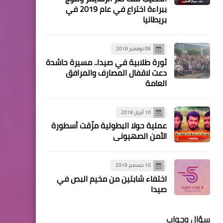
مقالات
ببراءة اختراع في عام 2019 في
بريطانيا
*الاستهداف اللا أخلاقي وغير
المنطقي لمواقف رئيس دولة
فلسطين*
06 نوفمبر 2019
ثورة طلابية في صيدا.. مسيرة حاشدة
دعت لاقفال المصارف والمرافق
العامة
أخبار المخيمات
10 أبريل 2019
جبهة النضال تشارك في وقفة
عملية حولا البطولية مزّقت أسطورة
دعم الرئيس في مخيم
الأمن الصهيوني
الرشيدية
10 ديسمبر 2019
اختفاء شابتين من مخيم البص في
صيدا
أخبار البص
*تقبل التعازي بوفاة المرحومة
سؤال وجواب