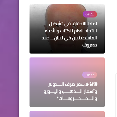
مقالات
لماذا الاخفاق في تشكيل
الاتحاد العام للكتاب والأدباء
الفلسطينيين في لبنان.... عبد
معروف
محطات
🌐🚨📡سعر صرف الـــدولار
وأسعار الـــذهـــب واليـــورو
والـــمـــحـــروقـــات*