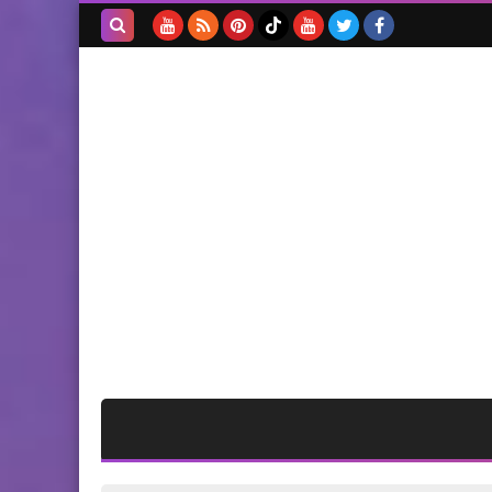
المستشفيات اللبنانية مبنية
على سعر صرف الدولار القديم
بحث هذه
المدونة
الإلكترونية
أخبار متنوعة
د. أنور موسى ما زال صامداً..
و"الأونروا" تنتظر ملاك الموت!..
الرياضة
الكوفية الفلسطيني بطلاً
لمهرجان المرحوم الكجك في