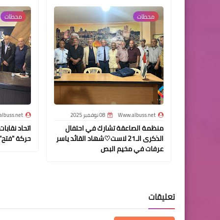
محطات‏
محطات‏
Www.albuss.net
08 نوفمبر 2025
lbuss.net
منظمة الصاعقة تشارك في احتفال
اتحاد نقابا
الذكرى الـ21 لاست♡شهاد القائد ياسر
حركة "فتح" 
عرفات في مخيم البص
تعليقات