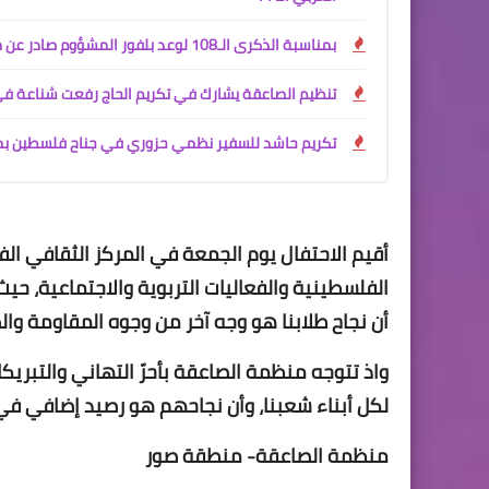
بمناسبة الذكرى الـ108 لوعد بلفور المشؤوم صادر عن منتدى المؤسسات والجمعيات العاملة في الوسط الفلسطيني في لبنان
تنظيم الصاعقة يشارك في تكريم الحاج رفعت شناعة ف
تكريم حاشد للسفير نظمي حزوري في جناح فلسطين بمع
أقيم الاحتفال يوم الجمعة في المركز الثقافي 
الفلسطينية والفعاليات التربوية والاجتماعية، حي
أن نجاح طلابنا هو وجه آخر من وجوه المقاومة وال
واذ تتوجه منظمة الصاعقة بأحرّ التهاني والتبري
لكل أبناء شعبنا، وأن نجاحهم هو رصيد إضافي في 
منظمة الصاعقة- منطقة صور