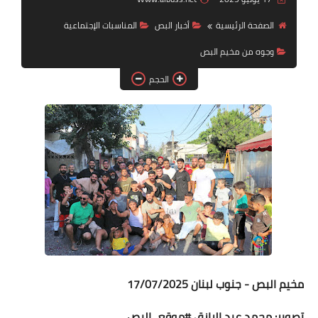
الصفحة الرئيسية
أخبار ‏البص
المناسبات الإجتماعية
لك سيدتي
وجوه من مخيم البص
الحجم
مخيم البص - جنوب لبنان 17/07/2025
تصوير: محمد عبد الرازق #موقع_البص