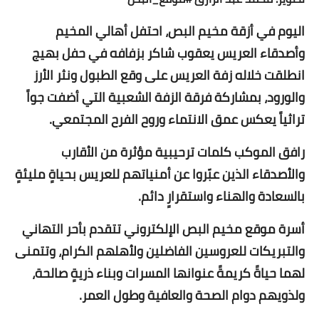
اليوم في أزقة مخيم البص، احتفل أهالي المخيم
وأصدقاء العريس يعقوب شاكر بزفافه في حفل بهيج
انطلقت خلاله زفة العريس على وقع الطبول ونثر الأرز
والورود، بمشاركة فرقة الزفة الشعبية التي أضفت جواً
تراثياً يعكس عمق الانتماء وروح الفرح المجتمعي.
رافق الموكب كلمات ترحيبية مؤثرة من الأقارب
والأصدقاء الذين عبّروا عن أمنياتهم للعريس بحياةٍ مليئةٍ
بالسعادة والهناء واستقرارٍ دائم.
أسرة موقع مخيم البص الإلكتروني تتقدم بأحر التهاني
والتبريكات للعروسين الفاضلين ولأهلهم الكرام، وتتمنى
لهما حياةً كريمةً عنوانها المسرات وبناء ذريةٍ صالحة،
ولذويهم دوام الصحة والعافية وطول العمر.