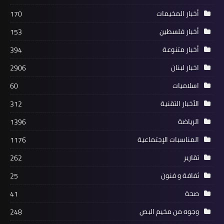
محطات
أخبار المخيمات
170
"حم1س" تسلم "حز.ب الله" رسالةً من
أخبار فلسطين
153
هنية إلى السيد "نصر-الله" حول قرار الضم
أخبار متنوعة
394
اخبار لبنان
2906
اسلاميات
60
الأخبار التقنية
312
الرياضة
1396
المناسبات الإجتماعية
1176
تقارير
262
أخبار المخيمات
ثفافة و فنون
25
منظمة التحرير تعلن حل أزمة المازوت في
مخيم عين الحلوة
صحة
41
وجوه من مخيم البص
248