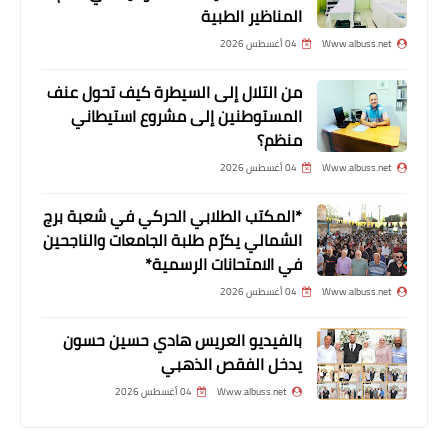
وليسوا عِبئاً
المناظير الطبية
Www.albuss.net
04 أغسطس 2026
من التلال إلى السيطرة كيف تحول عنف
المستوطنين إلى مشروع استيطاني
منظم؟
Www.albuss.net
04 أغسطس 2026
*المكتب الطلابي الحركي في شعبة برج
الشمالي يكرّم طلبة الجامعات والناجحين
في الامتحانات الرسمية*
أخبار البص
Www.albuss.net
04 أغسطس 2026
*المباراة الـ 14 من دورة "الاصدقاء" لكرة
القدم*
بالفيديو العريس هادي حسين حسون
يدخل الفقص الذهبي
Www.albuss.net
04 أغسطس 2026