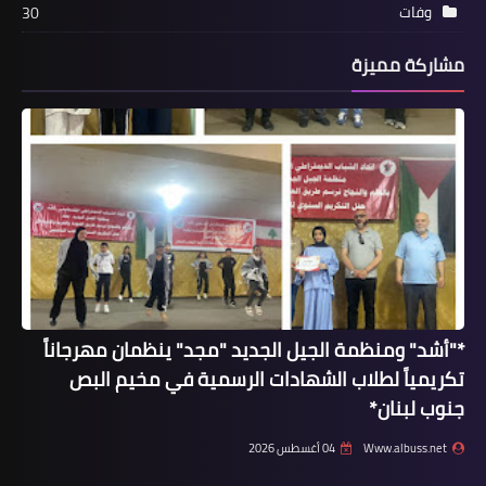
وفات
30
مشاركة مميزة
فيديو
*بالفيديو:*زفة العريس الأستاذ ربيع عبد
الله*
*"أشد" ومنظمة الجيل الجديد "مجد" ينظمان مهرجاناً
تكريمياً لطلاب الشهادات الرسمية في مخيم البص
جنوب لبنان*
Www.albuss.net
04 أغسطس 2026