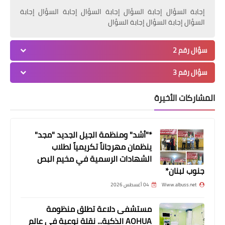
إجابة السؤال إجابة السؤال إجابة السؤال إجابة السؤال إجابة
السؤال إجابة السؤال إجابة السؤال
وفات
سؤال رقم 2
*المرحومة "آمنة عبد الغني طه" ام رامي
درويش في ذمة الله*
سؤال رقم 3
المشاركات الأخيرة
*"أشد" ومنظمة الجيل الجديد "مجد"
ينظمان مهرجاناً تكريمياً لطلاب
الشهادات الرسمية في مخيم البص
جنوب لبنان*
Www.albuss.net
04 أغسطس 2026
أخبار البص
مستشفى دلاعة تطلق منظومة
الفلسطينيون رافعةٌ اقتصادية للبنان
AOHUA الذكية... نقلة نوعية في عالم