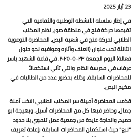
23 أيار 2025
في إطار سلسلة الأنشطة الوطنية والثقافية التي
تقيمها حركة فتح في منطقة صور، نظم المكتب
الطلابي لحركة فتح في شعبة البص، المحاضرة التوعوية
الثالثة تحت عنوان (العنف وآثاره وعواقبه نحو حلول
فعالة) اليوم الجمعة ٢٣-٥-٢٠٢٥، في قاعة الشهيد ياسر
عرفات في مدرسة الكادر والتي تأتي استكمالاً
للمحاضرات السابقة، وذلك بحضور عدد من الطالبات في
مخيم البص.
قدّمت المحاضرة أمينة سر المكتب الطلابي الاخت آمنة
جمال، وحاضر فيها كل من المحاضرات أسيل، وبهيجة ابو
حميد، والحاجة عايدة من جمعية عمل تنموي بلا حدود
"نبع" حيث استكملن المحاضرات السابقة بإعادة تعريف