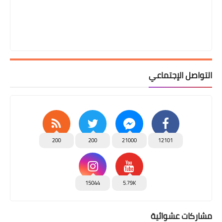
التواصل الإجتماعي
200
200
21000
12101
15044
5.79K
مشاركات عشوائية