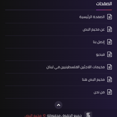
الصفحات
أخبار البص
الصفحة الرئيسية
*جمعية الشفاء وصندوق الزكاة وحملة
أهل الخير قاموا برش مبيدات للحشرات
عن مخيم البص
مخيم البص*
إتصل بنا
فيديو
مخيمات اللاجئين الفلسطينيين في لبنان
مخيم البص هنا
من نحن
أخبار البص
*المباراة الـ 15 من دورة "الاصدقاء" لكرة
جميع الحقوق محفوظة
مخيم البص
©