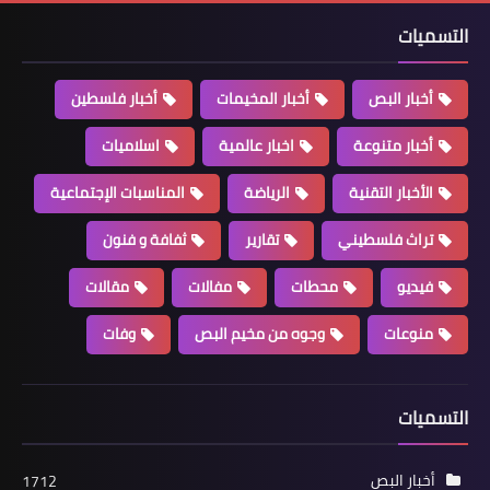
التسميات
أخبار البص
أخبار المخيمات
أخبار فلسطين
أخبار متنوعة
اخبار عالمية
اسلاميات
أخبار المخيمات
الصفدي يتسلّم مهام أمانة سـر اللجنة
الأخبار التقنية
الرياضة
المناسبات الإجتماعية
الشعبية للمنظمة في مخيّم عين الحلوة
تراث فلسطيني
تقارير
ثفافة و فنون
فيديو
محطات
مفالات
مقالات
منوعات
وجوه من مخيم البص
وفات
التسميات
أخبار البص
1712