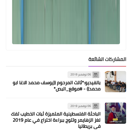
المشاركات الشائعة
06 نوفمبر 2019
بالفيديو:*ثالث المرحوم ((يوسف محمد الاغا ابو
محمد)) - #موقع_البص*
06 نوفمبر 2019
الباحثة الفلسطينية المتميزة ثبات الخطيب تفك
لغز الزهايمر وتتوج ببراءة اختراع في عام 2019
في بريطانيا