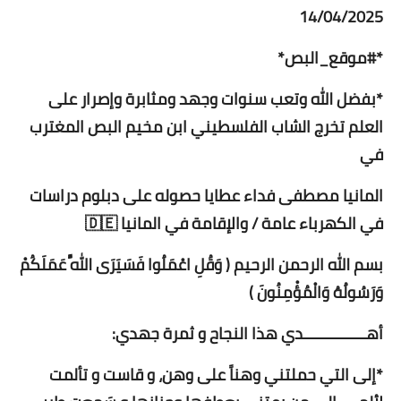
14/04/2025
*#موقع_البص*
*بفضل الله وتعب سنوات وجهد ومثابرة وإصرار على
العلم تخرج الشاب الفلسطيني ابن مخيم البص المغترب
في
المانيا مصطفى فداء عطايا حصوله على دبلوم دراسات
في الكهرباء عامة / والإقامة في المانيا 🇩🇪
بسم الله الرحمن الرحيم ( وَقُلِ اعْمَلُوا فَسَيَرَى اللَّهُ عَمَلَكُمْ
وَرَسُولُهُ وَالْمُؤْمِنُونَ )
أهــــــــــــــدي هذا النجاح و ثمرة جهدي:
*إلى التي حملتني وهناً على وهن، و قاست و تألمت