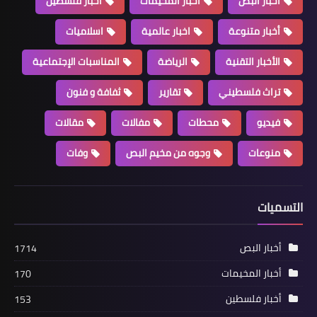
أخبار البص
أخبار المخيمات
أخبار فلسطين
خلال الإفطار السنوي للجبهة في بيروت
أخبار متنوعة
اخبار عالمية
اسلاميات
عبد العال: صرخة الأسرى نموذج للصوت
الفلسطيني الحر
الأخبار التقنية
الرياضة
المناسبات الإجتماعية
تراث فلسطيني
تقارير
ثفافة و فنون
فيديو
محطات
مفالات
مقالات
منوعات
وجوه من مخيم البص
وفات
التسميات
أخبار المخيمات
أخبار البص
1714
"رابطة بيت المقدس" تقيم إفطارها
أخبار المخيمات
170
السنوي في "الرشيدية"
أخبار فلسطين
153