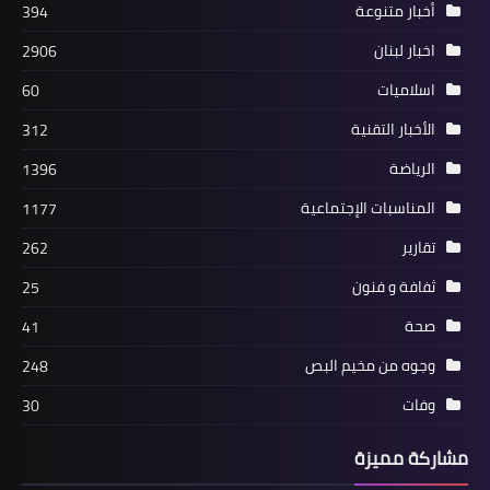
أخبار متنوعة
394
اخبار لبنان
2906
اسلاميات
60
الأخبار التقنية
312
الرياضة
1396
المناسبات الإجتماعية
1177
أخبار المخيمات
تقارير
262
الفرقان للعمل الخيري توزع مبالغ نقدية
ثفافة و فنون
25
بمكرمة من فاعلي خير
صحة
41
وجوه من مخيم البص
248
وفات
30
مشاركة مميزة