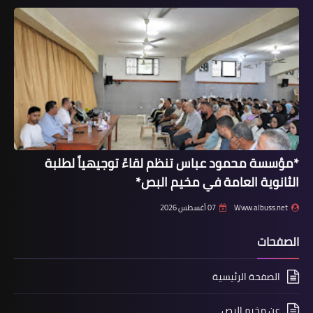
أخبار متنوعة
الشيخ الدكتور محمد الموعد تفجير القاع
هو اصرار من التكفيريين على الإجرام
وضرب بيئة المقاومة خدمة للمشروع
الصهيوني.
*مؤسسة محمود عباس تنظم لقاءً توجيهياً لطلبة
الثانوية العامة في مخيم البص*
Www.albuss.net
07 أغسطس 2026
الصفحات
الصفحة الرئيسية
أخبار المخيمات
جمعية الفرقان تواصل تنفيذ مشروع
عن مخيم البص