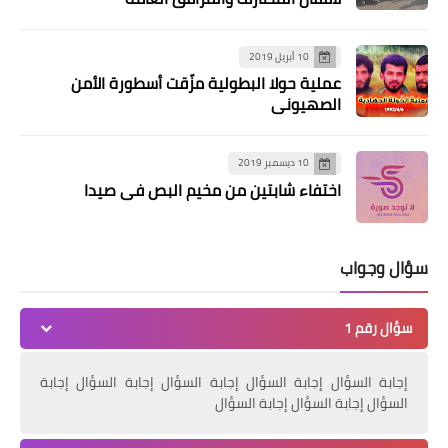
10 أبريل 2019
عملية حولا البطولية مزّقت أسطورة الأمن
أخبار المخيمات
الصهيوني
أقامت "مجموعة المقدسي" إفطارها
السنوي في مجمع منصور عزام
10 ديسمبر 2019
اختفاء شابتين من مخيم البص في صيدا
سؤال وجواب
سؤال رقم 1
إجابة السؤال إجابة السؤال إجابة السؤال إجابة السؤال إجابة
السؤال إجابة السؤال إجابة السؤال
أخبار البص
توافق بالرأي لحل مشكلة ثانوية دير