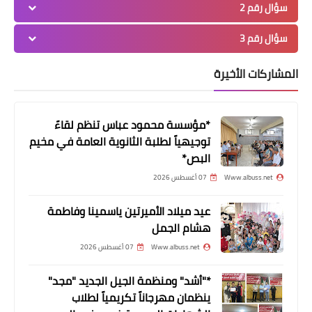
سؤال رقم 2
ياسين في مخيم البص
سؤال رقم 3
المشاركات الأخيرة
*مؤسسة محمود عباس تنظم لقاءً
توجيهياً لطلبة الثانوية العامة في مخيم
البص*
Www.albuss.net
07 أغسطس 2026
عيد ميلاد الأميرتين ياسمينا وفاطمة
أخبار البص
هشام الجمل
روحي جيبي 50 الف و تعالي
Www.albuss.net
07 أغسطس 2026
*"أشد" ومنظمة الجيل الجديد "مجد"
ينظمان مهرجاناً تكريمياً لطلاب