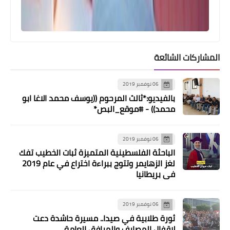
المشاركات الشائعة
06 نوفمبر 2019
بالفيديو:*ثالث المرحوم ((يوسف محمد الاغا ابو
محمد)) - #موقع_البص*
أخبار البص
"مبادرة مشروعي" تنظم ورشة عمل حول
06 نوفمبر 2019
العمل التطوعي والمبادرات الشبابية
الباحثة الفلسطينية المتميزة ثبات الخطيب تفك
لغز الزهايمر وتتوج ببراءة اختراع في عام 2019
في بريطانيا
06 نوفمبر 2019
ثورة طلابية في صيدا.. مسيرة حاشدة دعت
لاقفال المصارف والمرافق العامة