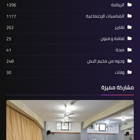
الرياضة
1396
المناسبات الإجتماعية
1177
تقارير
262
ثفافة و فنون
25
صحة
41
أخبار المخيمات
وجوه من مخيم البص
248
انتحاريا الضاحية ليسا فلسطينيين ومخيم
وفات
30
برج البراجنة يتضامن ميدانيا
مشاركة مميزة