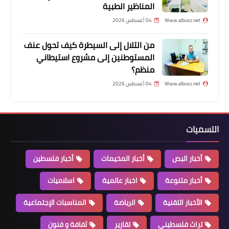
المناظير الطبية
Www.albuss.net
04 أغسطس 2026
من التلال إلى السيطرة كيف تحول عنف
المستوطنين إلى مشروع استيطاني
أخبار متنوعة
منظم؟
تلفزيون ULTRA HD من إل جي تجربة
Www.albuss.net
04 أغسطس 2026
مشاهدة تنبضُ بالحياة
التسميات
أخبار البص
أخبار المخيمات
أخبار فلسطين
أخبار متنوعة
اخبار عالمية
اسلاميات
الأخبار التقنية
الرياضة
المناسبات الإجتماعية
تراث فلسطيني
تقارير
ثفافة و فنون