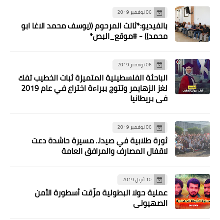
06 نوفمبر 2019
بالفيديو:*ثالث المرحوم ((يوسف محمد الاغا ابو
محمد)) - #موقع_البص*
06 نوفمبر 2019
الباحثة الفلسطينية المتميزة ثبات الخطيب تفك
لغز الزهايمر وتتوج ببراءة اختراع في عام 2019
أخبار المخيمات
في بريطانيا
المخيمات الفلسطينية في لبنان تحيي
ذكرى استشهاد عرفات
06 نوفمبر 2019
ثورة طلابية في صيدا.. مسيرة حاشدة دعت
لاقفال المصارف والمرافق العامة
10 أبريل 2019
عملية حولا البطولية مزّقت أسطورة الأمن
الصهيوني