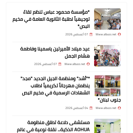
*مؤسسة محمود عباس تنظم لقاءً
توجيهياً لطلبة الثانوية العامة في مخيم
البص*
Www.albuss.net
07 أغسطس 2026
عيد ميلاد الأميرتين ياسمينا وفاطمة
هشام الجمل
Www.albuss.net
07 أغسطس 2026
أخبار متنوعة
*"أشد" ومنظمة الجيل الجديد "مجد"
بالأرقام.. رونالدو يتصدر أكثر 10 رياضيين
ينظمان مهرجاناً تكريمياً لطلاب
دخلا من تويتر
الشهادات الرسمية في مخيم البص
جنوب لبنان*
Www.albuss.net
04 أغسطس 2026
مستشفى دلاعة تطلق منظومة
AOHUA الذكية... نقلة نوعية في عالم