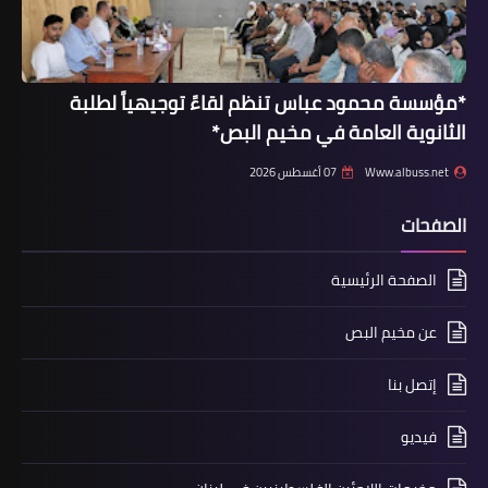
أخبار المخيمات
بيان صادر عن قيادة الفصائل والقوى
*مؤسسة محمود عباس تنظم لقاءً توجيهياً لطلبة
الوطنية والإسلامية الفلسطينية في لبنان
الثانوية العامة في مخيم البص*
Www.albuss.net
07 أغسطس 2026
الصفحات
الصفحة الرئيسية
عن مخيم البص
أخبار المخيمات
إتصل بنا
جمعية التواصل اللبناني الفلسطيني تدين
وبشده التفجير الارهابي الذي استهدف
فيديو
الضاحيه الجنوبيه لمدينة بيروت.