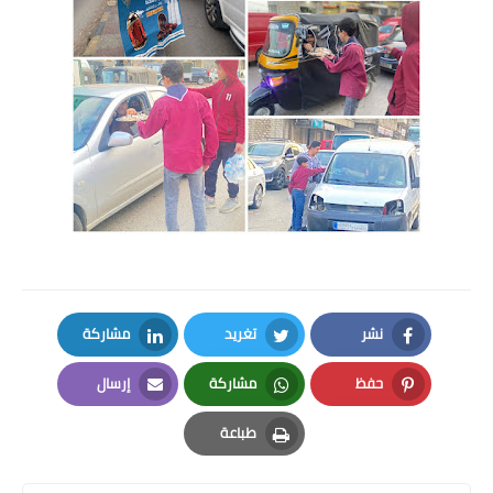
نشر
تغريد
مشاركة
LinkedIn
Twitter
Facebook
حفظ
مشاركة
إرسال
Email
Whatsapp
Pinterest
طباعة
Print