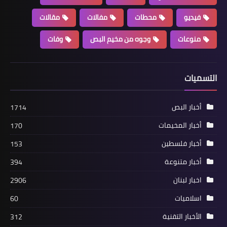
أخبار متنوعة
فيديو
محطات
مفالات
مقالات
10 أسلحة لا تصدق إن البشر إخترعها
منوعات
وجوه من مخيم البص
وفات
التسميات
أخبار البص
1714
أخبار المخيمات
170
أخبار فلسطين
153
أخبار متنوعة
أخبار متنوعة
394
إحباط تهريب 48 ألف علبة "بيرة" إلى
اخبار لبنان
2906
السعودية
اسلاميات
60
الأخبار التقنية
312