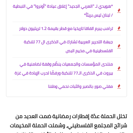
*هويدي لـ "العربي الجديد" إغلاق عيادة "أونروا" في النبطية
/ لبنان ليس بريئاً*
ترامب يبرم اتفاقا تاريخيا مع قطر بقيمة 1.2 تريليون دولار
جبهة التحرير العربية تشارك في الذكرى ال 77 للنكبة
الفلسطينية في مخيم البص
منتدى المؤسسات والجمعيات ينظّم وقفة تضامنية في
بيروت في الذكرى الـ77 للنكبة ورفضًا لحرب الإبادة في غزة
مفتي صور: بالصبر والثبات نحمي وطننا
تخلل الحملة عدّة إفطارات رمضانية ضمت العديد من
شرائح المجتمع الفلسطيني، وشملت الحملة المخيمات