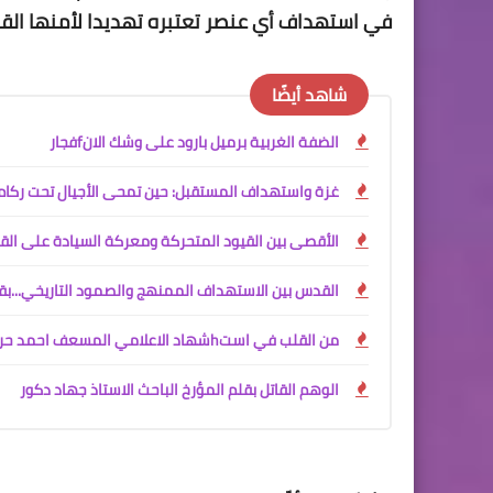
في استهداف أي عنصر تعتبره تهديدا لأمنها القو
شاهد أيضًا
الضفة الغربية برميل بارود على وشك الانfفجار
غزة واستهداف المستقبل: حين تمحى الأجيال تحت ركام
الأقصى بين القيود المتحركة ومعركة السيادة على القد
القدس بين الاستهداف الممنهج والصمود التاريخي...بق
من القلب في استhشهاد الاعلامي المسعف احمد حريري
الوهم القاتل بقلم المؤرخ الباحث الاستاذ جهاد دكور