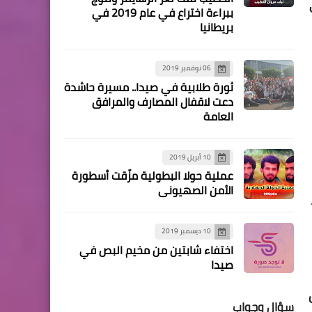
شؤون اللاجئين في حماس
ببراءة اختراع في عام 2019 في
بريطانيا
يطالب الدولة اللبنانية لإقرار
حق العمل للاجئين
الفلسطينيين
06 نوفمبر 2019
ثورة طلابية في صيدا.. مسيرة حاشدة
دعت لاقفال المصارف والمرافق
العامة
10 أبريل 2019
عملية حولا البطولية مزّقت أسطورة
مقالات
الأمن الصهيوني
لا للعنصرية ماهر الصديق
10 ديسمبر 2019
اختفاء شابتين من مخيم البص في
صيدا
أخبار متنوعة
سؤال وجواب