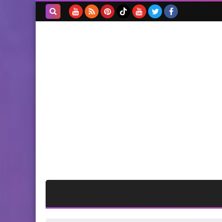
يريد الرحيل.. عليه دفع الشرط
الجزائي
بحث هذه
المدونة
الإلكترونية
أخبار فلسطين
علي فيصل خلال اللقاء
التضامني في بيروت دعما
للقدس والمقدسيين
من هنا وهناك
مفاجأة: الحرارة الى انخفاض..