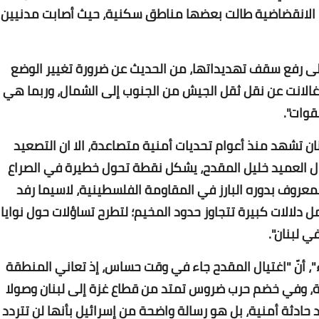
ت الانقضاضية طالت بعضها مناطق سكنية، حيث أصابت مدنيين
Www.albuss.net
03 أغسطس 2017
لى رفع سقف تهديداتها، من الحديث عن ضرورة تغيير الوضع
ف غالانت عن نقل ثقل الجيش من الجنوب إلى الشمال، وربما هي
قوات".
نان تشهد منذ أعوام تحديات أمنية متصاعدة، الا ان التصعيد
يال العميد خليل المقدح، يشكل نقطة تحول خطيرة في الصراع
Www.albuss.net
معروف بدوره البارز في المقاومة الفلسطينية، لاسيما رفد
03 أغسطس 2017
مل دلالات كبيرة تتجاوز حدود المخيم؛ لتطرح تساؤلات حول نوايا
 لبنان".
، أنّ "اغتيال المقدح جاء في وقت حساس، إذ تعاني المنطقة
لية، وفي خضم حرب ضروس تمتد من قطاع غزة إلى لبنان وصولا
 حادثة أمنية، بل هو رسالة واضحة من إسرائيل بأنها لن تتردد