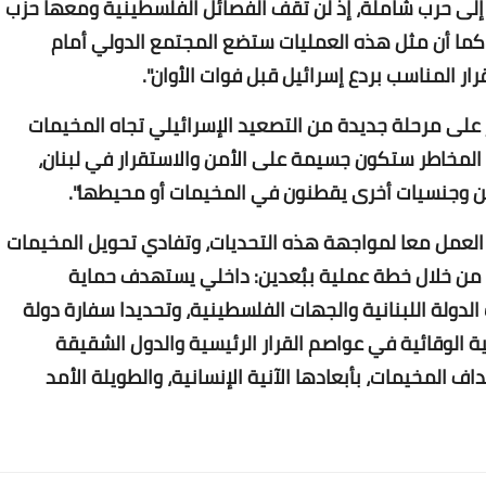
إلى حرب شاملة، إذ لن تقف الفصائل الفلسطينية ومعها حزب
. كما أن مثل هذه العمليات ستضع المجتمع الدولي أمام
ار المناسب بردع إسرائيل قبل فوات الأوان".
 على مرحلة جديدة من التصعيد الإسرائيلي تجاه المخيمات
Www.albuss.net
ن المخاطر ستكون جسيمة على الأمن والاستقرار في لبنان،
02 أغسطس 2017
ين وجنسيات أخرى يقطنون في المخيمات أو محيطها".
ة العمل معا لمواجهة هذه التحديات، وتفادي تحويل المخيمات
ن خلال خطة عملية ببُعدين: داخلي يستهدف حماية
دولة اللبنانية والجهات الفلسطينية، وتحديدا سفارة دولة
 الوقائية في عواصم القرار الرئيسية والدول الشقيقة
Www.albuss.net
 المخيمات، بأبعادها الآنية الإنسانية، والطويلة الأمد
02 أغسطس 2017