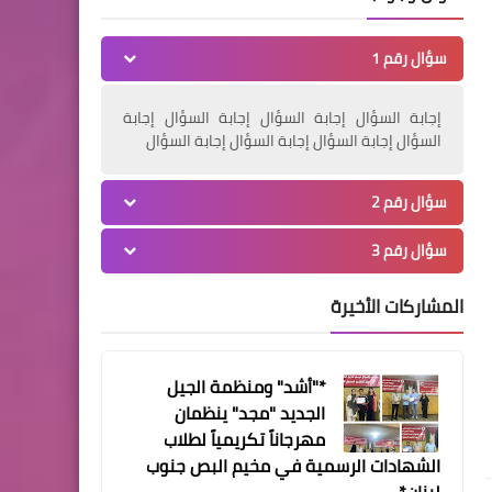
توقيف شخصين بعد ضبط
كمية من المخدرات في منزل
سؤال رقم 1
في طير دبا*
إجابة السؤال إجابة السؤال إجابة السؤال إجابة
السؤال إجابة السؤال إجابة السؤال إجابة السؤال
مقالات
سؤال رقم 2
رفعت شناعة مناضل وقائد
سؤال رقم 3
يعترف الجميع بدوره (بقلم /
عباس دبوق “ الجمعة “)
المشاركات الأخيرة
*"أشد" ومنظمة الجيل
الجديد "مجد" ينظمان
مهرجاناً تكريمياً لطلاب
ثفافة و فنون
الشهادات الرسمية في مخيم البص جنوب
الهواتف الذكية تُقلل من أدائك
لبنان*