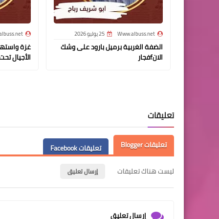
Www.albuss.net
25 يوليو 2026
lbuss.net
الضفة الغربية برميل بارود على وشك
غزة واستهد
الانfفجار
الأجيال تحت
تعليقات
تعليقات Blogger
تعليقات Facebook
ليست هناك تعليقات
إرسال تعليق
إرسال تعليق