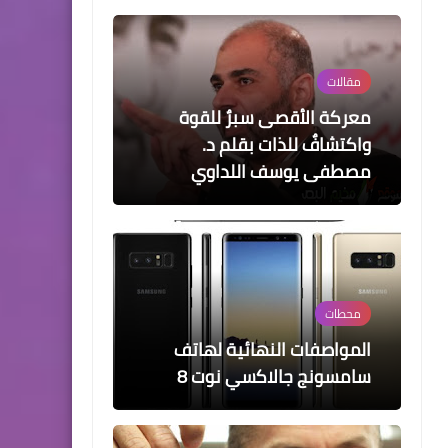
مقالات
معركة الأقصى سبرٌ للقوة
واكتشافٌ للذات بقلم د.
مصطفى يوسف اللداوي
محطات
المواصفات النهائية لهاتف
سامسونج جالاكسي نوت 8