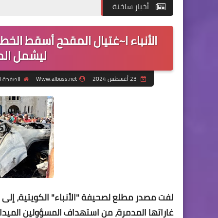
أخبار ساخنة
الأنباء ا~غتيال المقدح أسقط الخ
ليشمل الم
23 أغسطس 2024
Www.albuss.net
الصفحة ا
لفت مصدر مطلع لصحيفة "الأنباء" الكويتية، إلى أن
غاراتها المدمرة، من استهداف المسؤولين الميدان