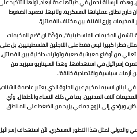
 وهذه الرسالة تحمل في طياتها عدة أبعاد، أولها التأكيد على
ان خارج نطاق عملياتها العسكرية. وثانيها، تصعيد الضغوط
المخيمات وزرع الفتنة بين مختلف الفصائل".
ة لتشمل المخيمات الفلسطينية"، مؤكّدًا ان "ضم المخيمات
مثل خطرا كبيرا ليس فقط على اللاجئين الفلسطينيين، بل على
Www.albuss.net
 تعاني من أوضاع معيشية صعبة وتوترات داخلية بين الفصائل،
03 أغسطس 2017
رت إسرائيل في استهدافها. وهذا السيناريو سيزيد من
ن أزمات سياسية واقتصادية خانقة".
ي لبنان لاسيما مخيم عين الحلوة الذي يعتبر عاصمة الشتات،
مخيمات آلاف المدنيين، بما في ذلك النساء والأطفال. وأي
ان، ويؤدي إلى نزوح جماعي يزيد من الضغط على المناطق
Www.albuss.net
02 أغسطس 2017
ليمي والدولي لمثل هذا التطور العسكري، لأن استهداف إسرائيل