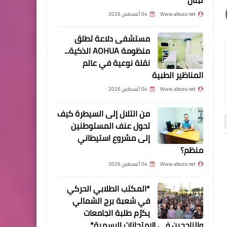
العقليّ حتى وهي مغلقةٌ.
Www.albuss.net
04 أغسطس 2026
مستشفى دلاعة تطلق
منظومة AOHUA الذكية...
فيديو
نقلة نوعية في عالم
بالفيديو:الاونروا وعموم أهالي
المناظير الطبية
البص ومنطقة صور يؤبنون
Www.albuss.net
04 أغسطس 2026
مدير مخيم البص الراحل محمد
سالم
من التلال إلى السيطرة كيف
تحول عنف المستوطنين
إلى مشروع استيطاني
منظم؟
أخبار البص
أخبار ‏البص
Www.albuss.net
04 أغسطس 2026
*المكتب الطلابي الحركي
في شعبة برج الشمالي
وجوه من مخيم البص
يكرّم طلبة الجامعات
وجوه وناس من مخيم البص
والناجحين في الامتحانات الرسمية*