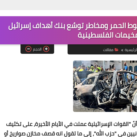
طوط الحمر ومخاطر توسُع بنك أهداف إسرائيل
Www.albuss.net
خيمات الفلسطينية
02 أغسطس 2017
الحجم
لرئيسية
مقالات
Www.albuss.net
02 أغسطس 2017
ّ "القوات الإسرائيلية عملت في الأيام الأخيرة، على تكثيف
يين في "حزب الله"، إلى ما تقول انه قصف مخازن صواريخ أو