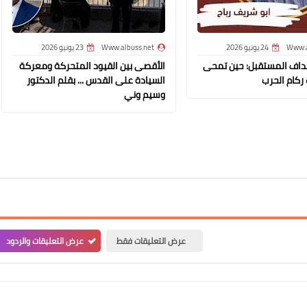
Www.albuss.net
Www.a
24 يونيو 2026
Www.albuss.net
23 يونيو 2026
02 أغسطس 2017
اف المستقبل: حين تمحى
الأقصى بين القيود المتحركة ومعركة
 ركام الحرب
السيادة على القدس ... بقلم الدكتور
وسيم وني
Www.albuss.net
02 أغسطس 2017
عرض التعليقات فقط
عرض التعليقات والردود