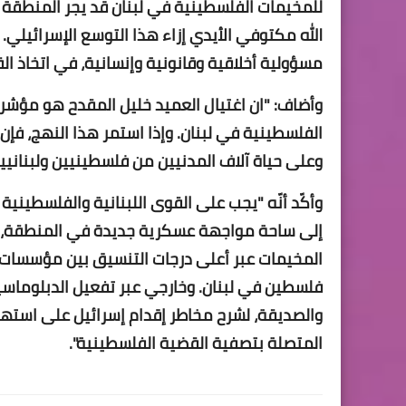
للمخيمات الفلسطينية في لبنان قد يجر المنطقة 
الله مكتوفي الأيدي إزاء هذا التوسع الإسرائيلي
مسؤولية أخلاقية وقانونية وإنسانية، في اتخاذ القر
وأضاف: "ان اغتيال العميد خليل المقدح هو مؤشر
الفلسطينية في لبنان. وإذا استمر هذا النهج، فإ
وعلى حياة آلاف المدنيين من فلسطينيين ولبناني
وأكّد أنّه "يجب على القوى اللبنانية والفلسطيني
إلى ساحة مواجهة عسكرية جديدة في المنطقة، م
المخيمات عبر أعلى درجات التنسيق بين مؤسسات ال
فلسطين في لبنان. وخارجي عبر تفعيل الدبلوماسية
والصديقة، لشرح مخاطر إقدام إسرائيل على استهداف
المتصلة بتصفية القضية الفلسطينية".