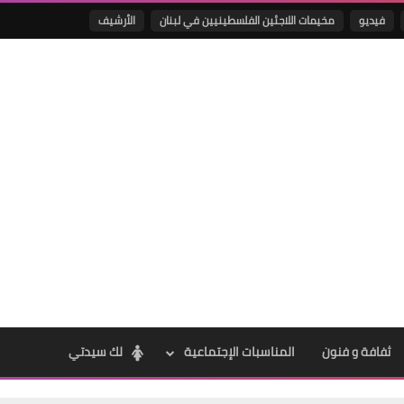
فيديو
مخيمات اللاجئين الفلسطينيين في لبنان
الأرشيف
Www.albuss.net
02 أغسطس 2017
Www.albuss.net
02 أغسطس 2017
ثفافة و فنون
المناسبات الإجتماعية
لك سيدتي